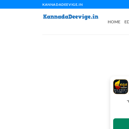
Skip
KANNADADEEVIGE.IN
to
content
HOME
E
"