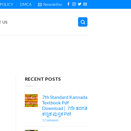
POLICY
DMCA
Newsletter
 US
RECENT POSTS
7th Standard Kannada
Textbook Pdf
Download | 7ನೇ ತರಗತಿ
ಕನ್ನಡ ಪುಸ್ತಕ Pdf
on
1 Comment
7th
Standard