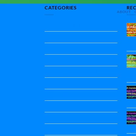
CATEGORIES
RE
ABOUT
10th All textbbok
10th standard
1st Puc
1st Puc All Textbook
1st Standard All Textbook
2nd puc
2nd Puc All Textbook
2nd Standard All Textbook
3rd Standard All Textbook
4th Standard All Textbook