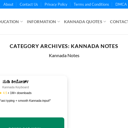
About
Contact Us
Privacy Policy
Terms and Conditions
DMCA 
DUCATION
INFORMATION
KANNADA QUOTES
CONTACT
CATEGORY ARCHIVES:
KANNADA NOTES
Kannada Notes
ನುಡಿ ಕೀಬೋರ್ಡ್
Kannada Keyboard
★ 4.5
• 1M+ downloads
Fast typing + smooth Kannada input!"