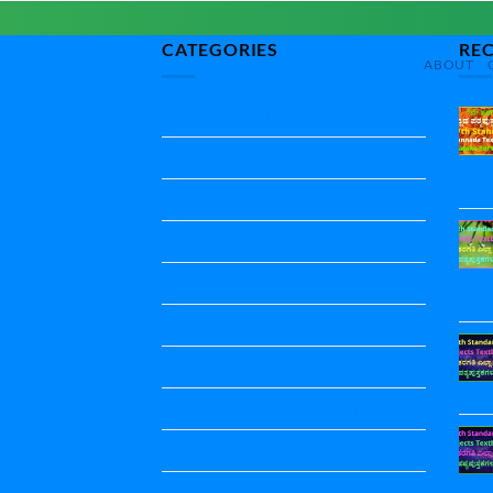
CATEGORIES
RE
ABOUT
10th All textbbok
10th standard
1st Puc
1st Puc All Textbook
1st Standard All Textbook
2nd puc
2nd Puc All Textbook
2nd Standard All Textbook
3rd Standard All Textbook
4th Standard All Textbook