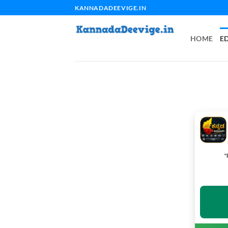
Skip
KANNADADEEVIGE.IN
to
content
HOME
E
"