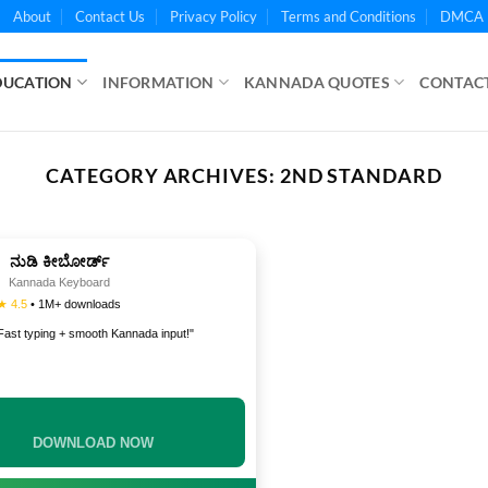
About
Contact Us
Privacy Policy
Terms and Conditions
DMCA 
DUCATION
INFORMATION
KANNADA QUOTES
CONTACT
CATEGORY ARCHIVES:
2ND STANDARD
ನುಡಿ ಕೀಬೋರ್ಡ್
Kannada Keyboard
★ 4.5
• 1M+ downloads
Fast typing + smooth Kannada input!"
INSTALL NOW