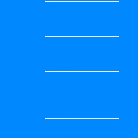
Kalika Chetarike
Kalika Chetarike
Kalika Chetarike
Kalika Chetarike
Kalika Chetarike
Kalika Chetarike
Kalika Chetarike
Kannada Notes
Kannada Notes
Kannada Notes
Kannada Notes
Kannada Notes