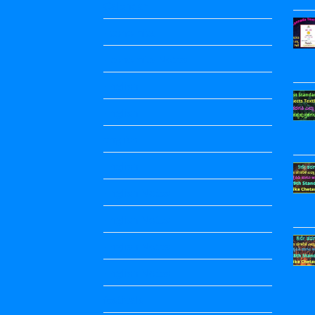
Calendar
Economics
Economics Notes
English
English
english
English
English Notes
English Notes
English Notes
English Notes
festivals