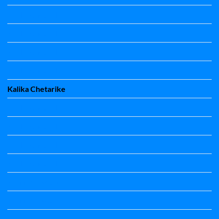
Kalika Chetarike
Kalika Chetarike
Kalika Chetarike
Kalika Chetarike
Kalika Chetarike
Kalika Chetarike
Kalika Chetarike
Kalika Chetarike
Kalika Chetarike
Kannada Notes
Kannada Notes
Kannada Notes