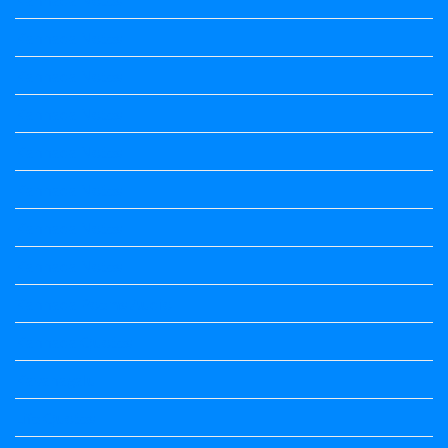
Kannada Notes
Kannada Notes
Kannada Notes
Kannada Notes
Kannada Notes
Kannada Notes
Kannada Notes
Kannada Poems Audio
Kannada Quotes
Kavanagalu
Life Quotes