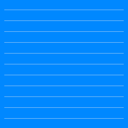
Question Paper
Question Paper
Question Paper
Question Paper
Question Paper
Question Paper
Question Paper
Question Paper
Question Paper
Question Papers
Quiz
quotation and answer