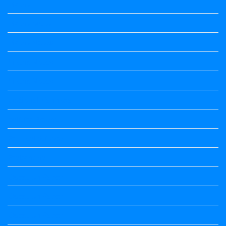
Maths
Maths notes
Maths Notes
Maths Notes
Maths Notes
Optional Kannada
political Science
Political Science
Prabandha
Question Paper
Question Paper
Question Paper