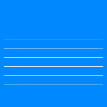
Summary
Vedio Lessons and Poems
Wishes
ಅಲಂಕಾರ
ಒಗಟುಗಳು
ಕನ್ನಡ ಕವಿ
ಕನ್ನಡ ನಿಘಂಟು
ಕಾವ್ಯನಾಮಗಳು
ಗಾದೆ ಮಾತು
ತತ್ಸಮ-ತದ್ಭವ
ದೇಶ್ಯ-ಅನ್ಯದೇಶ್ಯಗಳು