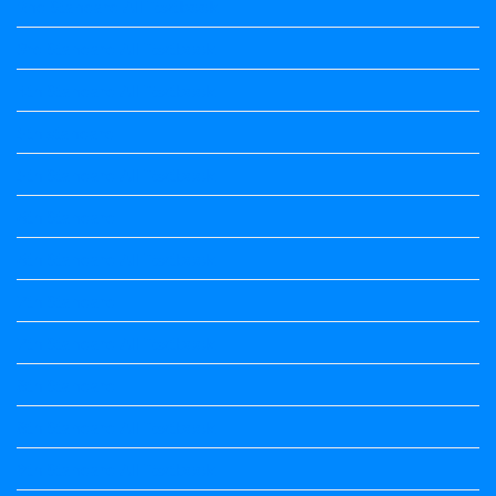
2nd Standard All Textbook
3rd Standard All Textbook
4th Standard All Textbook
5th standard
5th Standard All Textbook
6th Standard
6th Standard All Textbook
7th Standard
7th Standard All Textbook
8th Standard
8th Standard All Textbook
9th Standard All Textbook