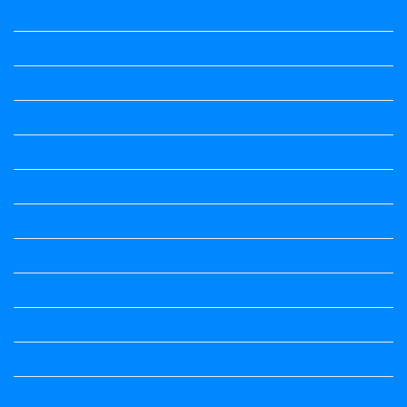
Maths
Maths notes
Maths Notes
Maths Notes
Maths Notes
Optional Kannada
political Science
Political Science
Prabandha
Question Paper
Question Paper
Question Paper