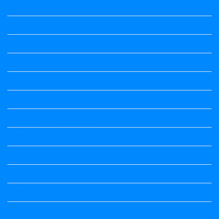
2nd Standard All Textbook
3rd Standard All Textbook
4th Standard All Textbook
5th standard
5th Standard All Textbook
6th Standard
6th Standard All Textbook
7th Standard
7th Standard All Textbook
8th Standard
8th Standard All Textbook
9th Standard All Textbook