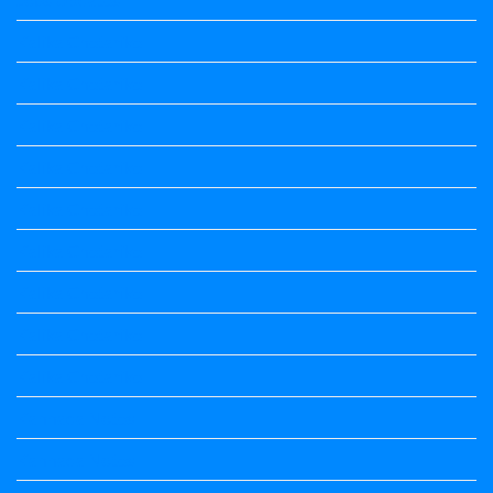
Kalika Chetarike
Kalika Chetarike
Kalika Chetarike
Kalika Chetarike
Kalika Chetarike
Kalika Chetarike
Kalika Chetarike
Kalika Chetarike
Kalika Chetarike
Kannada Notes
Kannada Notes