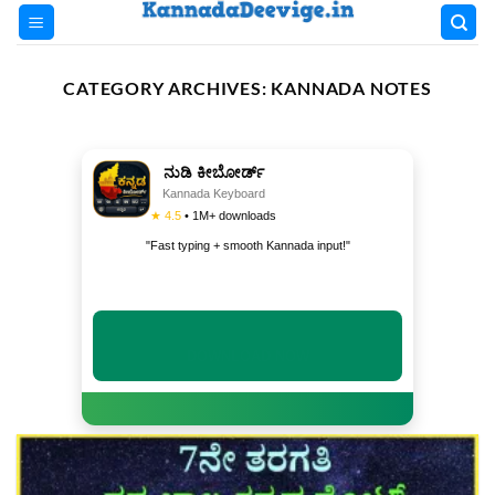
Skip
to
content
CATEGORY ARCHIVES:
KANNADA NOTES
ನುಡಿ ಕೀಬೋರ್ಡ್
Kannada Keyboard
★ 4.5
• 1M+ downloads
"Fast typing + smooth Kannada input!"
INSTALL NOW