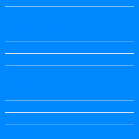
Speech
Summary
Vedio Lessons and Poems
Wishes
ಅಲಂಕಾರ
ಒಗಟುಗಳು
ಕನ್ನಡ ಕವಿ
ಕನ್ನಡ ನಿಘಂಟು
ಕಾವ್ಯನಾಮಗಳು
ಗಾದೆ ಮಾತು
ತತ್ಸಮ-ತದ್ಭವ
ದೇಶ್ಯ-ಅನ್ಯದೇಶ್ಯಗಳು