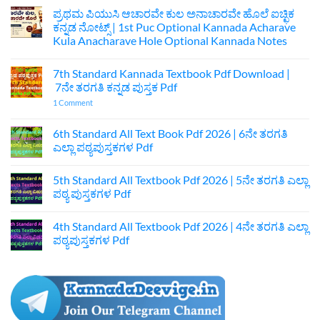
ಪ್ರಥಮ ಪಿಯುಸಿ ಆಚಾರವೇ ಕುಲ ಅನಾಚಾರವೇ ಹೊಲೆ ಐಚ್ಛಿಕ
ಕನ್ನಡ ನೋಟ್ಸ್ | 1st Puc Optional Kannada Acharave
Kula Anacharave Hole Optional Kannada Notes
No
Comments
7th Standard Kannada Textbook Pdf Download |
on
ಪ್ರಥಮ
7ನೇ ತರಗತಿ ಕನ್ನಡ ಪುಸ್ತಕ Pdf
ಪಿಯುಸಿ
ಆಚಾರವೇ
on
1 Comment
ಕುಲ
7th
ಅನಾಚಾರವೇ
Standard
ಹೊಲೆ
Kannada
6th Standard All Text Book Pdf 2026 | 6ನೇ ತರಗತಿ
ಐಚ್ಛಿಕ
Textbook
ಎಲ್ಲಾ ಪಠ್ಯಪುಸ್ತಕಗಳ Pdf
ಕನ್ನಡ
Pdf
ನೋಟ್ಸ್
Download
No
|
|
Comments
1st
7ನೇ
5th Standard All Textbook Pdf 2026 | 5ನೇ ತರಗತಿ ಎಲ್ಲಾ
on
Puc
ತರಗತಿ
6th
ಪಠ್ಯ ಪುಸ್ತಕಗಳ Pdf
Optional
ಕನ್ನಡ
Standard
Kannada
ಪುಸ್ತಕ
All
No
Acharave
Pdf
Text
Comments
Kula
4th Standard All Textbook Pdf 2026 | 4ನೇ ತರಗತಿ ಎಲ್ಲಾ
Book
on
Anacharave
Pdf
5th
ಪಠ್ಯಪುಸ್ತಕಗಳ Pdf
Hole
2026
Standard
Optional
|
All
No
Kannada
6ನೇ
Textbook
Comments
Notes
ತರಗತಿ
Pdf
on
ಎಲ್ಲಾ
2026
4th
ಪಠ್ಯಪುಸ್ತಕಗಳ
|
Standard
Pdf
5ನೇ
All
ತರಗತಿ
Textbook
ಎಲ್ಲಾ
Pdf