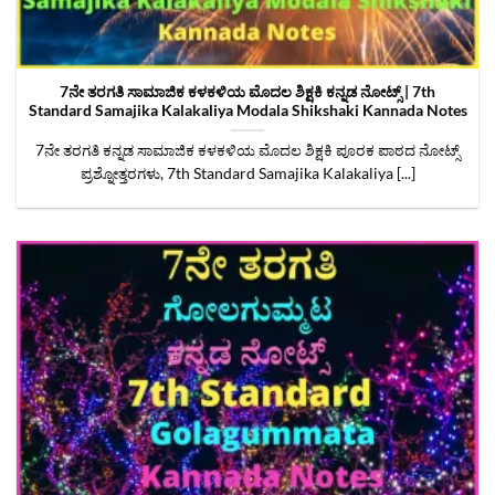
7ನೇ ತರಗತಿ ಸಾಮಾಜಿಕ ಕಳಕಳಿಯ ಮೊದಲ ಶಿಕ್ಷಕಿ ಕನ್ನಡ ನೋಟ್ಸ್ | 7th
Standard Samajika Kalakaliya Modala Shikshaki Kannada Notes
7ನೇ ತರಗತಿ ಕನ್ನಡ ಸಾಮಾಜಿಕ ಕಳಕಳಿಯ ಮೊದಲ ಶಿಕ್ಷಕಿ ಪೂರಕ ಪಾಠದ ನೋಟ್ಸ್
ಪ್ರಶ್ನೋತ್ತರಗಳು, 7th Standard Samajika Kalakaliya [...]