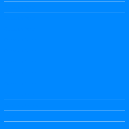
Question Paper
Question Paper
Question Paper
Question Paper
Question Paper
Question Paper
Question Paper
Question Paper
Question Paper
Question Papers
Quiz
quotation and answer