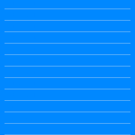
Kalika Chetarike
Kalika Chetarike
Kalika Chetarike
Kalika Chetarike
Kalika Chetarike
Kalika Chetarike
Kalika Chetarike
Kalika Chetarike
Kalika Chetarike
Kannada Notes
Kannada Notes
Kannada Notes