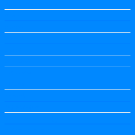
Vedio Lessons and Poems
Wishes
ಅಲಂಕಾರ
ಒಗಟುಗಳು
ಕನ್ನಡ ಕವಿ
ಕನ್ನಡ ನಿಘಂಟು
ಕಾವ್ಯನಾಮಗಳು
ಗಾದೆ ಮಾತು
ತತ್ಸಮ-ತದ್ಭವ
ದೇಶ್ಯ-ಅನ್ಯದೇಶ್ಯಗಳು
ಭಾರತದ ಇತಿಹಾಸ-ಸಾಮಾನ್ಯ ಜ್ಞಾನ
ಭೂಗೋಳ-ಸಾಮಾನ್ಯಜ್ಞಾನ