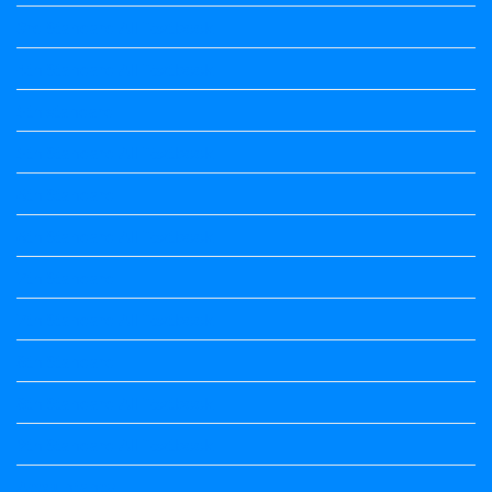
3rd Standard All Textbook
4th Standard All Textbook
5th standard
5th Standard All Textbook
6th Standard
6th Standard All Textbook
7th Standard
7th Standard All Textbook
8th Standard
8th Standard All Textbook
9th Standard All Textbook
Accountancy