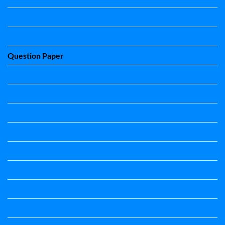
Question Paper
Question Paper
Question Paper
Question Paper
Question Paper
Question Paper
Question Paper
Question Papers
Quiz
quotation and answer
Science