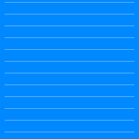
Maths notes
Maths Notes
Maths Notes
Maths Notes
political Science
Political Science
Prabandha
Question Paper
Question Paper
Question Paper
Question Paper
Question Paper