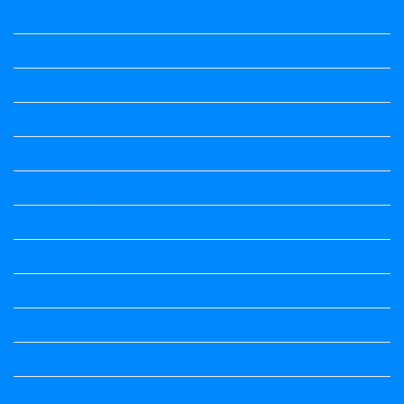
Kannada Notes
Kannada Notes
Kannada Notes
Kannada Notes
Kannada Notes
Kannada Notes
Kannada Notes
Kannada Poems Audio
Kannada Quotes
Kavanagalu
Life Quotes
Maths