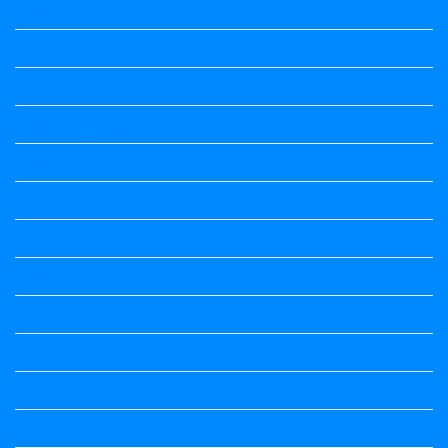
Kalika Chetarike
Kalika Chetarike
Kalika Chetarike
Kalika Chetarike
Kalika Chetarike
Kalika Chetarike
Kalika Chetarike
Kalika Chetarike
Kannada Notes
Kannada Notes
Kannada Notes
Kannada Notes