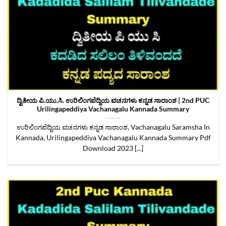
ದ್ವಿತೀಯ ಪಿ.ಯು.ಸಿ. ಉರಿಲಿಂಗಪೆದ್ದಿಯ ವಚನಗಳು ಕನ್ನಡ ಸಾರಾಂಶ | 2nd PUC
Urilingapeddiya Vachanagalu Kannada Summary
ಉರಿಲಿಂಗಪೆದ್ದಿಯ ವಚನಗಳು ಕನ್ನಡ ಸಾರಾಂಶ, Vachanagalu Saramsha In
Kannada, Urilingapeddiya Vachanagalu Kannada Summary Pdf
Download 2023 [...]