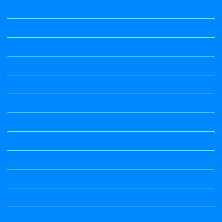
Kannada Notes
Kannada Notes
Kannada Notes
Kannada Notes
Kannada Notes
Kannada Notes
Kannada Poems Audio
Kannada Quotes
Kavanagalu
Life Quotes
Maths
Maths notes