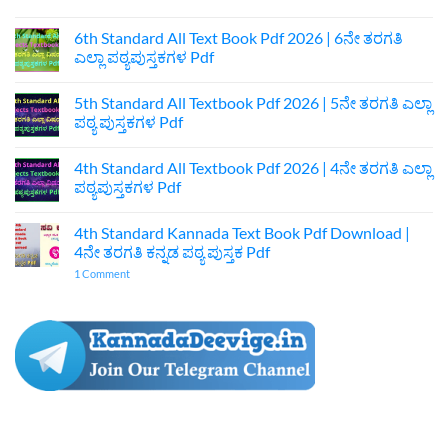
7th
Standard
Kannada
6th Standard All Text Book Pdf 2026 | 6ನೇ ತರಗತಿ
Textbook
ಎಲ್ಲಾ ಪಠ್ಯಪುಸ್ತಕಗಳ Pdf
Pdf
Download
No
|
Comments
7ನೇ
5th Standard All Textbook Pdf 2026 | 5ನೇ ತರಗತಿ ಎಲ್ಲಾ
on
ತರಗತಿ
6th
ಪಠ್ಯ ಪುಸ್ತಕಗಳ Pdf
ಕನ್ನಡ
Standard
ಪುಸ್ತಕ
All
No
Pdf
Text
Comments
4th Standard All Textbook Pdf 2026 | 4ನೇ ತರಗತಿ ಎಲ್ಲಾ
Book
on
Pdf
5th
ಪಠ್ಯಪುಸ್ತಕಗಳ Pdf
2026
Standard
|
All
No
6ನೇ
Textbook
Comments
4th Standard Kannada Text Book Pdf Download |
ತರಗತಿ
Pdf
on
ಎಲ್ಲಾ
2026
4th
4ನೇ ತರಗತಿ ಕನ್ನಡ ಪಠ್ಯ ಪುಸ್ತಕ Pdf
ಪಠ್ಯಪುಸ್ತಕಗಳ
|
Standard
Pdf
5ನೇ
All
on
1 Comment
ತರಗತಿ
Textbook
4th
ಎಲ್ಲಾ
Pdf
Standard
ಪಠ್ಯ
2026
Kannada
ಪುಸ್ತಕಗಳ
|
Text
Pdf
4ನೇ
Book
ತರಗತಿ
Pdf
ಎಲ್ಲಾ
Download
ಪಠ್ಯಪುಸ್ತಕಗಳ
|
Pdf
4ನೇ
ತರಗತಿ
ಕನ್ನಡ
ಪಠ್ಯ
ಪುಸ್ತಕ