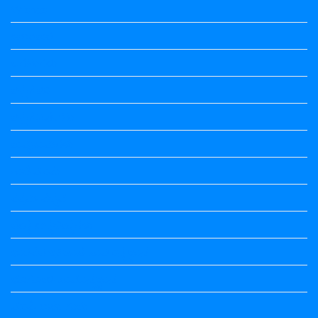
Wishes
ಅಲಂಕಾರ
ಒಗಟುಗಳು
ಕನ್ನಡ ಕವಿ
ಕನ್ನಡ ನಿಘಂಟು
ಕಾವ್ಯನಾಮಗಳು
ಗಾದೆ ಮಾತು
ತತ್ಸಮ-ತದ್ಭವ
ದೇಶ್ಯ-ಅನ್ಯದೇಶ್ಯಗಳು
ಭಾರತದ ಇತಿಹಾಸ-ಸಾಮಾನ್ಯ ಜ್ಞಾನ
ಭೂಗೋಳ-ಸಾಮಾನ್ಯಜ್ಞಾನ
ಮಾತ್ರೆ-ಲಘು-ಗುರು