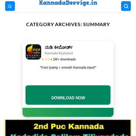
Skip
to
content
CATEGORY ARCHIVES:
SUMMARY
ನುಡಿ ಕೀಬೋರ್ಡ್
Kannada Keyboard
★ 4.5
• 1M+ downloads
"Fast typing + smooth Kannada input!"
DOWNLOAD NOW