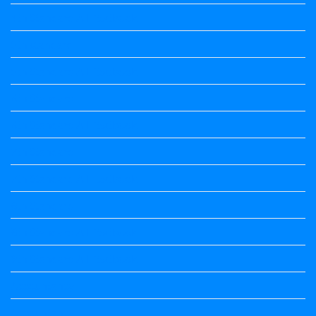
4th Standard All Textbook
5th standard
5th Standard All Textbook
6th Standard
6th Standard All Textbook
7th Standard
7th Standard All Textbook
8th Standard
8th Standard All Textbook
9th Standard All Textbook
Accountancy
Accountancy