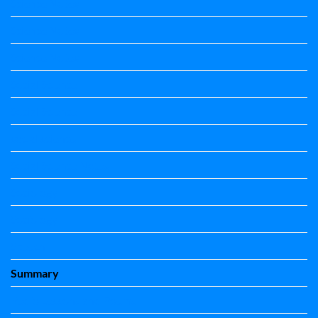
Science Notes
Science Notes
Science Notes
Social Science
Social Science
social science
Social Science Notes
Sociology
Sociology
Speech
Summary
Vedio Lessons and Poems