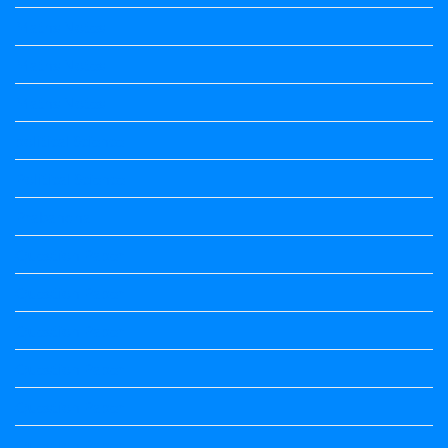
Maths Notes
Maths Notes
Maths Notes
political Science
Political Science
Prabandha
Question Paper
Question Paper
Question Paper
Question Paper
Question Paper
Question Paper