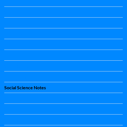
Science
Science
Science Notes
Science Notes
Science Notes
Social Science
Social Science
social science
Social Science Notes
Sociology
Sociology
Speech