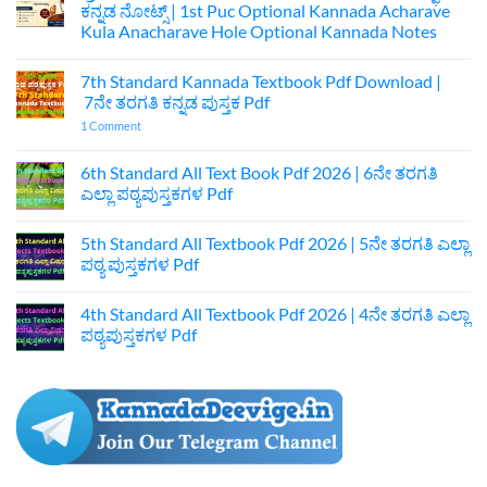
ಕನ್ನಡ ನೋಟ್ಸ್ | 1st Puc Optional Kannada Acharave
Kula Anacharave Hole Optional Kannada Notes
No
Comments
7th Standard Kannada Textbook Pdf Download |
on
ಪ್ರಥಮ
7ನೇ ತರಗತಿ ಕನ್ನಡ ಪುಸ್ತಕ Pdf
ಪಿಯುಸಿ
ಆಚಾರವೇ
on
1 Comment
ಕುಲ
7th
ಅನಾಚಾರವೇ
Standard
ಹೊಲೆ
Kannada
6th Standard All Text Book Pdf 2026 | 6ನೇ ತರಗತಿ
ಐಚ್ಛಿಕ
Textbook
ಎಲ್ಲಾ ಪಠ್ಯಪುಸ್ತಕಗಳ Pdf
ಕನ್ನಡ
Pdf
ನೋಟ್ಸ್
Download
No
|
|
Comments
1st
7ನೇ
5th Standard All Textbook Pdf 2026 | 5ನೇ ತರಗತಿ ಎಲ್ಲಾ
on
Puc
ತರಗತಿ
6th
ಪಠ್ಯ ಪುಸ್ತಕಗಳ Pdf
Optional
ಕನ್ನಡ
Standard
Kannada
ಪುಸ್ತಕ
All
No
Acharave
Pdf
Text
Comments
Kula
4th Standard All Textbook Pdf 2026 | 4ನೇ ತರಗತಿ ಎಲ್ಲಾ
Book
on
Anacharave
Pdf
5th
ಪಠ್ಯಪುಸ್ತಕಗಳ Pdf
Hole
2026
Standard
Optional
|
All
No
Kannada
6ನೇ
Textbook
Comments
Notes
ತರಗತಿ
Pdf
on
ಎಲ್ಲಾ
2026
4th
ಪಠ್ಯಪುಸ್ತಕಗಳ
|
Standard
Pdf
5ನೇ
All
ತರಗತಿ
Textbook
ಎಲ್ಲಾ
Pdf
ಪಠ್ಯ
2026
ಪುಸ್ತಕಗಳ
|