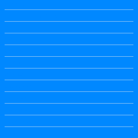
Summary
Vedio Lessons and Poems
Wishes
ಅಲಂಕಾರ
ಒಗಟುಗಳು
ಕನ್ನಡ ಕವಿ
ಕನ್ನಡ ನಿಘಂಟು
ಕಾವ್ಯನಾಮಗಳು
ಗಾದೆ ಮಾತು
ತತ್ಸಮ-ತದ್ಭವ
ದೇಶ್ಯ-ಅನ್ಯದೇಶ್ಯಗಳು
ಭಾರತದ ಇತಿಹಾಸ-ಸಾಮಾನ್ಯ ಜ್ಞಾನ