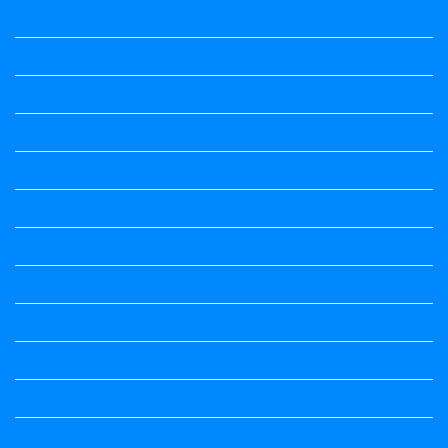
Kannada Notes
Kannada Notes
Kannada Notes
Kannada Notes
Kannada Notes
Kannada Notes
Kannada Notes
Kannada Poems Audio
Kannada Quotes
Kavanagalu
Life Quotes
Maths