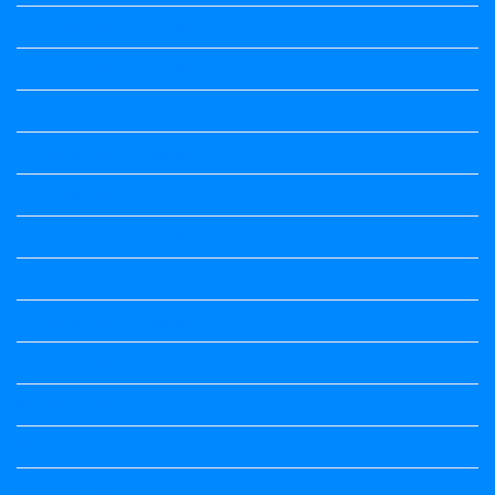
3rd Standard All Textbook
4th Standard All Textbook
5th standard
5th Standard All Textbook
6th Standard
6th Standard All Textbook
7th Standard
7th Standard All Textbook
8th Standard
8th Standard All Textbook
9th Standard All Textbook
Accountancy