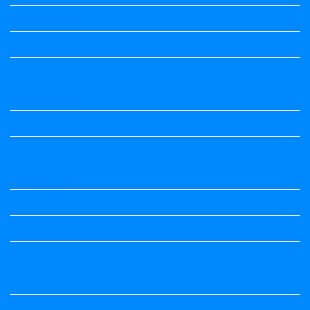
Maths notes
Maths Notes
Maths Notes
Maths Notes
Optional Kannada
political Science
Political Science
Prabandha
Question Paper
Question Paper
Question Paper
Question Paper