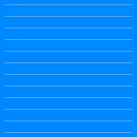
Question Paper
Question Paper
Question Paper
Question Paper
Question Paper
Question Paper
Question Paper
Question Paper
Question Papers
Quiz
quotation and answer