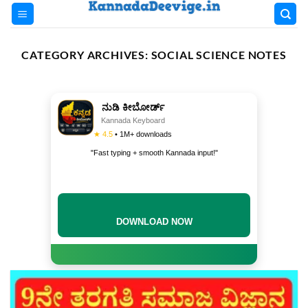
Skip
to
content
CATEGORY ARCHIVES:
SOCIAL SCIENCE NOTES
ನುಡಿ ಕೀಬೋರ್ಡ್
Kannada Keyboard
★ 4.5
• 1M+ downloads
"Fast typing + smooth Kannada input!"
DOWNLOAD NOW