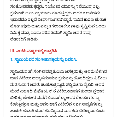
ಸಂತೋಷಪಡುತ್ತದ್ದರು. ಸಂತೋಷ ಯಾರನ್ನು ಸವೆಯುವುದಿಲ್ಲ.
ಕ್ರಮವಾಗಿ ಲಘು ವ್ಯಾಯಾಮ ಮಾಡುತ್ತಿದ್ದರು. ಆದರೂ ಅನೇಕರು
ಇದಾವದೂ ಇಲ್ಲದೆ ದೀರ್ಘಾಐುಗಳಾಗಿದ್ದಾರೆ. ಸಾವಿನ ಕಾರಣ ಹುಡುಕ
ಹೋಗುವುದು ದುಃಖವನ್ನು ತಗಲುಹಾಕಲು ನಾವು ಸೃಷ್ಟಿಸುವ ಒಂದು
ನಿಮಿತ್ತ ಮಾತ್ರ ಎಂದು ಪರಿಪರಿಯಾಗಿ ಸ್ವಾಮಿ ಅವರ ಸಾವು
ಲೇಖಕರಿಗೆ ಕಾಡಿತು.
III. ಎಂಟು ವಾಕ್ಯಗಳಲ್ಲಿ ಉತ್ತರಿಸಿ.
1. ಸ್ವಾಮಿಯವರ ಸಂಗೀತಾಸಕ್ತಿಯನ್ನು ವಿವರಿಸಿ.
ಸ್ವಾಮಿಯವರಿಗೆ ಸಂಗೀತದಲ್ಲಿ ತುಂಬಾ ಆಸಕ್ತಿಯಿತ್ತು. ಅವರು ಬೆಳಗಿನ
ಜಾವ ಪಿಟೀಲು ಅಭ್ಯಾಸಮಾಡುವ ಕ್ರಮವನ್ನು ಹೊಂದಿದ್ದರು. ಪಿಟೀಲು
ನುಡಿಸುವಾಗ ಅವರು ಹುಡುಕುತ್ತಿದ್ದುದು ಶಬ್ದ ರಚನಾ ವೈಖರಿ. ಅವರ
ಮೇಲೆ ಎಹೂದಿ ಮೆನೋಹಿನ್‌ ರ ಪಿಟೀಲುವಾದನ ತುಂಬಾ ಪ್ರಭಾವ
ಬೀರಿತ್ತು. ಲೇಖಕರ ಮನೆಗೆ ಬಂದಾಗೆಲ್ಲಾ ಅವರ ರೆಕಾರ್ಡುಗಳನ್ನು
ಕೇಳುತ್ತಿದ್ದರೂ ಮತ್ತು ಅವರ ಹಾಗೆ ಪಿಟೀಲಿನ ಸರ್ವ ಸಾಧ್ಯತೆಗಳನ್ನು
ಹುಡುಕಿ ಹುಡುಕಿ ಹೊರ ಹೊಮ್ಮಿಸುವ ವಾದಕರು ಬೇರಿಲ್ಲ ಎಂಬುದು
ಅವರ ಅಭಿಪ್ರಾಯವಾಗಿತ್ತು. ನಮ್ಮವರು ಪಿಟೀಲಿನಲ್ಲಿ