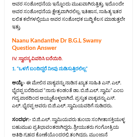
ಅವರ ಸಂಶೋಧನೆಯ ಇನ್ನೊಂದು ಮುಖವಾಗಿರುತ್ತಿತ್ತು. ಇದೊಂದೇ
ಅವರ ಸಂಶೋಧನೆಯ ಕ್ಷೇತ್ರವಾಗಿರಲಿಲ್ಲ. ಇತಿಹಾಸ, ಸಾಹಿತ್ಯ ಇತರ
ಲಲಿತ ಕಲೆಗಳಲ್ಲಿಯೂ ಅವರ ಸಂಶೋಧಕ ಬುದ್ಧಿ ಕೆಲಸ ಮಾಡುತ್ತಲೇ
ಇತ್ತು.
Naanu Kandanthe Dr B.G.L Swamy
Question Answer
IV. ಸ್ವಾರಸ್ಯ ವಿವರಿಸಿ ಬರೆಯಿರಿ.
1. “ಒಳಗೆ ಬಂದಿದ್ದರೆ ನೀವು ನುಡಿಸುತ್ತಿರಲಿಲ್ಲ”
ಆಯ್ಕೆ:-
ಈ ಮೇಲಿನ ವಾಕ್ಯವನ್ನು ನಾಡಿನ ಖ್ಯಾತ ಸಾಹಿತಿ ಎಸ್‌. ಎಲ್.‌
ಭೈರಪ್ಪ ಬರೆದಿರುವ “ನಾನು ಕಂಡಂತೆ ಡಾ. ಬಿ.ಜಿ.ಎಲ್.‌ ಸ್ವಾಮಿ” ಎಂಬ
ಗದ್ಯ ಪಾಠದಿಂದ ಆಯ್ದುಕೊಳ್ಳಲಾಗಿದೆ. ಪ್ರಸ್ತುತ ವಾಕ್ಯವನ್ನು ಎಸ್.‌
ಎಲ್.‌ ಭೈರಪ್ಪ ಅವರು ಬಿ.ಜಿ.ಎಲ್.‌ ಸ್ವಾಮಿಯವರಿಗೆ ನುಡಿದರು.
ಸಂದರ್ಭ:-
ಬಿ.ಜಿ.ಎಲ್.‌ ಸ್ವಾಮಿಯವರು ತುಂಬಾ ಸಂಗೀತಾಸಕ್ತಿಯುಳ್ಳ
ಬಹುಮುಖ ಪ್ರತಿಭಾವಂತರಾಗಿದ್ದರು. ಶ್ರೀಯುತರು ಗಂಗೋತ್ರಿಯ
ಅತಿಥಿ ಗೃಹದ ಕೋಣೆಯೊಂದರಲ್ಲಿ ತಂಗಿದ್ದರು. ಮುಂಜಾನೆ