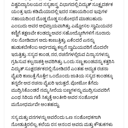
ವಿಶ್ವವಿದ್ಯಾನಿಲಯದ ಸಸ್ಯಶಾಸ್ತ್ರ ವಿಭಾಗದಲ್ಲಿ ವಿದ್ಯುತ್‌ ಸೂಕ್ಷ್ಮದರ್ಶಕ
ಯಂತ್ರ ಇದು ಕಡಿಮೆಯಾದಲ್ಲಿ ಇದರ ಸಹಾಯದಿಂದ ಇವುಗಳ
ಸಹಾಯದಿಂದ ದೊಡ್ಡ ದೊಡ್ಡ ಸಂಶೋಧನೆ ಮಾಡಬಹುದು
ಎಂಬುದು ಅವರ ಅಭಿಪ್ರಾಯವಾಗಿತ್ತು. ಎಷ್ಟೋಸಲ ಸ್ವಾಮಿಯವರ
ಕಣ್ಣಿಗೆ ತಕ್ಷಣವೇ ಕಂಡದ್ದು ಅವರ ಸಹೋದ್ಯೋಗಿಗಳಿಗೆ ನೂರಾರು
ಸಲ ನೋಡಿದಾಗ ಅದು ಕಾಣುತ್ತಿತ್ತು. ಏಕೆಂದರೆ ಏನನ್ನು
ಹುಡುಕಬೇಕೆಂಬ ಅರ್ಧದಷ್ಟು ಕಲ್ಪನೆ ಸ್ವಾಮಿಯವರಿಗೆ ಮೊದಲೇ
ಇರುತ್ತಿತ್ತು. ಸಸ್ಯದ ಕಾಂಡ, ನರ, ರಚನೆಗಳಲ್ಲಿರುವ ವಿನ್ಯಾಸಗಳನ್ನು
ಗ್ರಹಿಸುವ ಕಲ್ಪನಾಶಕ್ತಿ ಅವರಿಗಿತ್ತು. ಒಂದು ಸಣ್ಣ ಕಾಂಡವನ್ನು ಕತ್ತರಿಸಿ
ವಿದ್ಯುತ್‌ ಸೂಕ್ಷದರ್ಶಕದಲ್ಲಿ ನೋಡಿದರೆ ಎಂತಹ ಅದ್ಭುತ ರಚನಾ
ವೈಖರಿ ಕಾಣುತ್ತೆ ಗೊತ್ತೇ! ಒಂದೊಂದು ಜಾತಿಯ ಸಸ್ಯದ ಕಾಂಡಕ್ಕೂ
ತನ್ನದೇ ಆದ ರಚನಾ ವೈಖರಿ ಇರುತ್ತದೆ. ಪೋಟೋ ತೆಗೆದು
ಮುದ್ರಿಸಿಕೊಂಡರೆ ನಮ್ಮ ಸೀರೆಯ ಬಣ್ಣಗಳನ್ನು ಮುದ್ರಿಸುವವರಿಗೆ
ಎಂಥ ಸಿರಿಯ ಗಣಿ ಸಿಕ್ಕುತ್ತೆ ಅಂತೀರಿ ಅವರ ಸಂಶೋಧಕ
ಮನೋಧರ್ಮವೇ ಅಂತಹದ್ದು.
ಸಸ್ಯ ಮತ್ತು ವನಗಳನ್ನು ಅವರೆಂದು ಒಣ ಸಂಶೋಧಕಗಾಗಿ
ನೋಡುತ್ತಿರಲಿಲ್ಲ. ಕಲೆಯ ರಸ ಆನಂದ ಅವರು ಮತ್ತು ಕೌತುಕಗಳು