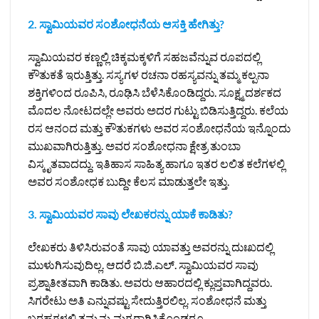
2. ಸ್ವಾಮಿಯವರ ಸಂಶೋಧನೆಯ ಆಸಕ್ತಿ ಹೇಗಿತ್ತು?
ಸ್ವಾಮಿಯವರ ಕಣ್ಣಲ್ಲಿ ಚಿಕ್ಕಮಕ್ಕಳಿಗೆ ಸಹಜವೆನ್ನುವ ರೂಪದಲ್ಲಿ
ಕೌತುಕತೆ ಇರುತ್ತಿತ್ತು. ಸಸ್ಯಗಳ ರಚನಾ ರಹಸ್ಯವನ್ನು ತಮ್ಮ ಕಲ್ಪನಾ
ಶಕ್ತಿಗಳಿಂದ ರೂಪಿಸಿ, ರೂಢಿಸಿ ಬೆಳೆಸಿಕೊಂಡಿದ್ದರು. ಸೂಕ್ಷ್ಮ ದರ್ಶಕದ
ಮೊದಲ ನೋಟದಲ್ಲೇ ಅವರು ಅದರ ಗುಟ್ಟು ಬಿಡಿಸುತ್ತಿದ್ದರು. ಕಲೆಯ
ರಸ ಆನಂದ ಮತ್ತು ಕೌತುಕಗಳು ಅವರ ಸಂಶೋಧನೆಯ ಇನ್ನೊಂದು
ಮುಖವಾಗಿರುತ್ತಿತ್ತು. ಅವರ ಸಂಶೋಧನಾ ಕ್ಷೇತ್ರ ತುಂಬಾ
ವಿಸ್ಕೃತವಾದದ್ದು. ಇತಿಹಾಸ ಸಾಹಿತ್ಯ ಹಾಗೂ ಇತರ ಲಲಿತ ಕಲೆಗಳಲ್ಲಿ
ಅವರ ಸಂಶೋಧಕ ಬುದ್ದೀ ಕೆಲಸ ಮಾಡುತ್ತಲೇ ಇತ್ತು.
3. ಸ್ವಾಮಿಯವರ ಸಾವು ಲೇಖಕರನ್ನು ಯಾಕೆ ಕಾಡಿತು?
ಲೇಖಕರು ತಿಳಿಸಿರುವಂತೆ ಸಾವು ಯಾವತ್ತು ಅವರನ್ನು ದುಃಖದಲ್ಲಿ
ಮುಳುಗಿಸುವುದಿಲ್ಲ. ಆದರೆ ಬಿ.ಜಿ.ಎಲ್‌. ಸ್ವಾಮಿಯವರ ಸಾವು
ಪ್ರಶ್ನಾತೀತವಾಗಿ ಕಾಡಿತು. ಅವರು ಆಹಾರದಲ್ಲಿ ಕ್ಲುಪ್ತವಾಗಿದ್ದವರು.
ಸಿಗರೇಟು ಅತಿ ಎನ್ನುವಷ್ಟು ಸೇದುತ್ತಿರಲಿಲ್ಲ. ಸಂಶೋಧನೆ ಮತ್ತು
ಬರಹಗಳಲ್ಲಿ ತಮ್ಮನ್ನು ಮಗ್ನರಾಗಿಸಿಕೊಂಡರೂ