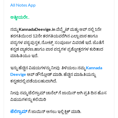
All Notes App
ಆತ್ಮೀಯರೇ..
ನಮ್ಮ
KannadaDeevige.in
ವೆಬ್ಸೈಟ್ ಮತ್ತು ಆಪ್ ನಲ್ಲಿ 1ನೇ
ತರಗತಿಯಿಂದ 12ನೇ ತರಗತಿಯವರೆಗಿನ ಎಲ್ಲಾ ಪಾಠ ಹಾಗೂ
ಪದ್ಯಗಳ ಪಠ್ಯ ಪುಸ್ತಕ, ನೋಟ್ಸ್ ಸಂಪೂರ್ಣ ವಿವರಣೆ ಇದೆ. ಜೊತೆಗೆ
ಕನ್ನಡ ವ್ಯಾಕರಣ,ಹಾಗೂ ಪಾಠ ಪದ್ಯಗಳ ಪ್ರಶ್ನೋತ್ತರಗಳ ಕುರಿತಾದ
ಮಾಹಿತಿಯೂ ಇದೆ.
ಇನ್ನು ಹೆಚ್ಚಿನ ವಿಷಯಗಳನ್ನು ನೀವು ತಿಳಿಯಲು ನಮ್ಮ
Kannada
Deevige
ಆಪ್ ಡೌನ್ಲೋಡ್ ಮಾಡಿ. ಹೆಚ್ಚಿನ ಮಾಹಿತಿಯನ್ನು
ಕನ್ನಡದಲ್ಲಿ ಪಡೆಯಬಹುದಾಗಿದೆ.
ನೀವು ನಮ್ಮ ಟೆಲಿಗ್ರಾಮ್ ಚಾನೆಲ್ ಗೆ ಜಾಯಿನ್ ಆಗಿ ಪ್ರತಿ ದಿನ ಹೊಸ
ವಿಷಯಗಳನ್ನು ಕಲಿಯಿರಿ
ಟೆಲಿಗ್ರಾಮ್
ಗೆ ಜಾಯಿನ್ ಆಗಲು ಇಲ್ಲಿ ಕ್ಲಿಕ್ ಮಾಡಿ.