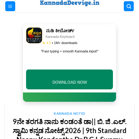
Skip
to
content
ನುಡಿ ಕೀಬೋರ್ಡ್
Kannada Keyboard
★ 4.5
• 1M+ downloads
"Fast typing + smooth Kannada input!"
INSTALL NOW
KANNADA NOTES
9ನೇ ತರಗತಿ ನಾನು ಕಂಡಂತೆ ಡಾ|| ಬಿ. ಜಿ .ಎಲ್‌.
ಸ್ವಾಮಿ ಕನ್ನಡ ನೋಟ್ಸ್‌ 2026 | 9th Standard