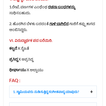
1.ರೇಖೆ, ವರ್ಣಗಳ ಎಂಥೆಂಥ
ರಚನಾ ಬಂಧಗಳನ್ನು
ಸಾಧಿಸಬಹುದು.
2. ಹೊರಗಿನ ಬೆಳಕು ಬರದಂತೆ
ಗಾಳಿ ಬಾಗಿಲಿನ
ಗಾಜಿಗೆ ಕಪ್ಪು ಕಾಗದ
ಅಂಟಿಸಿದ್ದರು.
VI. ವಿರುದ್ದಾರ್ಥಕ ಪದ ಬರೆಯಿರಿ.
ಕಲ್ಪನೆ
X ನೈಜತೆ
ಪ್ರಸಿದ್ದ
X ಅಪ್ರಸಿದ್ದ
ಧೀರ್ಘಾಯು
X ಅಲ್ಪಾಯು
FAQ :
1. ಸ್ವಾಮಿಯವರು ನುಡಿಸುತ್ತಿದ್ದ ಸಂಗೀತವಾದ್ಯ ಯಾವುದು?