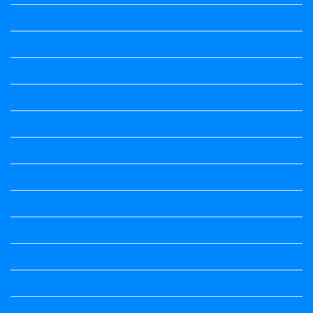
10th standard
1st Puc
1st Puc All Textbook
1st Standard All Textbook
2nd puc
2nd Puc All Textbook
2nd Standard All Textbook
3rd Standard All Textbook
4th Standard All Textbook
5th standard
5th Standard All Textbook
6th Standard