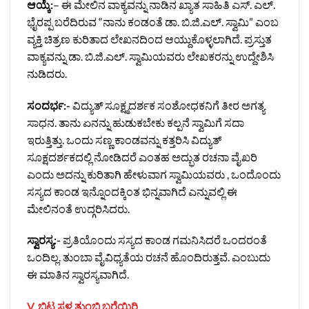
ಆಯ್ಕೆ:
– ಈ ಮೇಲಿನ ವಾಕ್ಯವನ್ನು ನಾಡಿನ ಖ್ಯಾತ ಸಾಹಿತಿ ಎಸ್‌. ಎಲ್.‌
ಭೈರಪ್ಪ ಬರೆದಿರುವ “ನಾನು ಕಂಡಂತೆ ಡಾ. ಬಿ.ಜಿ.ಎಲ್.‌ ಸ್ವಾಮಿ” ಎಂಬ
ವ್ಯಕ್ತಿ ಚಿತ್ರಣ ಕುರಿತಾದ ಲೇಖನದಿಂದ ಆಯ್ದುಕೊಳ್ಳಲಾಗಿದೆ. ಪ್ರಸ್ತುತ
ವಾಕ್ಯವನ್ನು ಡಾ. ಬಿ.ಜಿ.ಎಲ್.‌ ಸ್ವಾಮಿಯವರು ಲೇಖಕರನ್ನು ಉದ್ದೇಶಿಸಿ
ನುಡಿದರು.
ಸಂದರ್ಭ:-
ವಿದ್ಯುತ್‌ ಸೂಕ್ಷ್ಮದರ್ಶಕ ಸಂಶೋಧಕನಿಗೆ ತೀರ ಅಗತ್ಯ
ಸಾಧನ. ತಾನು ಏನನ್ನು ಹುಡುಕಬೇಕು ಕಲ್ಪನೆ ಸ್ವಾಮಿಗೆ ಸದಾ
ಇರುತ್ತಿತ್ತು. ಒಂದು ಸಣ್ಣ ಕಾಂಡವನ್ನು ಕತ್ತರಿಸಿ ವಿದ್ಯುತ್‌
ಸೂಕ್ಷದರ್ಶಕದಲ್ಲಿ ನೋಡಿದರೆ ಎಂತಹ ಅದ್ಭುತ ರಚನಾ ವೈಖರಿ
ಎಂದು ಅದನ್ನು ಕುರಿತಾಗಿ ಹೇಳುವಾಗ ಸ್ವಾಮಿಯವರು , ಒಂದೊಂದು
ಸಸ್ಯದ ಕಾಂಡ ಇನ್ನೊಂದಕ್ಕಿಂತ ಭಿನ್ನವಾಗಿದೆ ಎನ್ನುವಲ್ಲಿ ಈ
ಮೇಲಿನಂತೆ ಉದ್ಗರಿಸಿದರು.
ಸ್ವಾರಸ್ಯ:-
ಪ್ರತಿಯೊಂದು ಸಸ್ಯದ ಕಾಂಡ ಗಮನಿಸಿದರೆ ಒಂದರಂತೆ
ಒಂದಿಲ್ಲ. ತುಂಬಾ ವೈವಿಧ್ಯತೆಯ ರಚನೆ ಹೊಂದಿರುತ್ತವೆ. ಎಂಬುದು
ಈ ಮಾತಿನ ಸ್ವಾರಸ್ಯವಾಗಿದೆ.
V. ಬಿಟ್ಟ ಸ್ಥಳ ತುಂಬಿ ಬರೆಯಿರಿ.