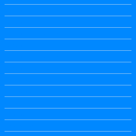
6th Standard All Textbook
7th Standard
7th Standard All Textbook
8th Standard
8th Standard All Textbook
9th Standard All Textbook
Accountancy
Accountancy
Calendar
Economics
Economics Notes