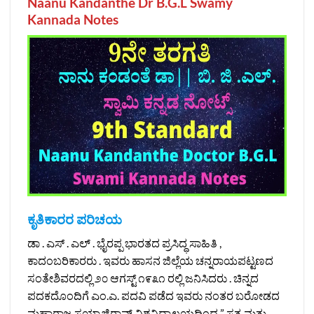
Naanu Kandanthe Dr B.G.L Swamy
Kannada Notes
ಕೃತಿಕಾರರ ಪರಿಚಯ
ಡಾ . ಎಸ್ . ಎಲ್ . ಭೈರಪ್ಪ ಭಾರತದ ಪ್ರಸಿದ್ಧ ಸಾಹಿತಿ ,
ಕಾದಂಬರಿಕಾರರು . ಇವರು ಹಾಸನ ಜಿಲ್ಲೆಯ ಚನ್ನರಾಯಪಟ್ಟಣದ
ಸಂತೇಶಿವರದಲ್ಲಿ ೨೦ ಆಗಸ್ಟ್ ೧೯೩೧ ರಲ್ಲಿ ಜನಿಸಿದರು . ಚಿನ್ನದ
ಪದಕದೊಂದಿಗೆ ಎಂ.ಎ. ಪದವಿ ಪಡೆದ ಇವರು ನಂತರ ಬರೋಡದ
ಮಹಾರಾಜ ಸಯ್ಯಾಜಿರಾವ್ ವಿಶ್ವವಿದ್ಯಾಲಯದಿಂದ ” ಸತ್ಯ ಮತ್ತು