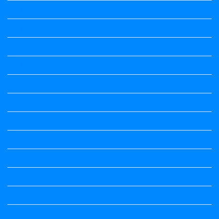
Kalika Chetarike
Kalika Chetarike
Kalika Chetarike
Kalika Chetarike
Kannada Notes
Kannada Notes
Kannada Notes
Kannada Notes
Kannada Notes
Kannada Notes
Kannada Notes
Kannada Notes