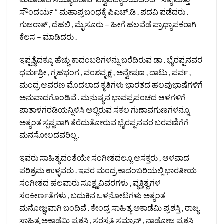
ಸೌಂದರ್ಯ ” ಮಹಾಪ್ರಬಂಧಕ್ಕೆ ಪಿಎಚ್.ಡಿ . ಪದವಿ ಪಡೆದರು .
ಗುಜರಾತ್ , ದೆಹಲಿ , ಮೈಸೂರು – ಹೀಗೆ ಹಲವೆಡೆ ಪ್ರಾಧ್ಯಾಪಕರಾಗಿ
ಕೆಲಸ – ಮಾಡಿದರು .
ಇಪ್ಪತ್ತೈದಕ್ಕೂ ಹೆಚ್ಚು ಕಾದಂಬರಿಗಳನ್ನು ಬರೆದಿರುವ ಡಾ . ಭೈರಪ್ಪನವರ
ಧರ್ಮಶ್ರೀ , ಗೃಹಭಂಗ , ವಂಶವೃಕ್ಷ , ಅನ್ವೇಷಣ , ದಾಟು , ಪರ್ವ ,
ಮಂದ್ರ ಆವರಣ ಮೊದಲಾದ ಕೃತಿಗಳು ಭಾರತದ ಹಲವುಭಾಷೆಗಳಿಗೆ
ಅನುವಾದಗೊಂಡಿವೆ . ಮನುಷ್ಯನ ಭಾವಪ್ರಪಂಚದ ಆಳಗಳಿಗೆ
ಪಾತಾಳಗರಡಿಯನ್ನಿಳಿಸಿ ಅಲ್ಲಿರುವ ಸಕಲ ಗುಣಾವಗುಣಗಳನ್ನೂ
ಅತ್ಯಂತ ಸ್ಪಷ್ಟವಾಗಿ ತೆರೆದುತೋರುವ ಭೈರಪ್ಪನವರ ಬರವಣಿಗೆಗೆ
ಮನಸೋಲದವರಿಲ್ಲ .
ಇವರು ಸಾಹಿತ್ಯದಂತೆಯೇ ಸಂಗೀತದಲ್ಲೂ ಆಸಕ್ತರು , ಆಳವಾದ
ಪರಿಶ್ರಮ ಉಳ್ಳವರು . ಇವರ ಮಂದ್ರ ಕಾದಂಬರಿಯಲ್ಲಿ ಭಾರತೀಯ
ಸಂಗೀತದ ಹಲವಾರು ಸೂಕ್ಷ್ಮವಿವರಗಳು , ವ್ಯಕ್ತಿತ್ವಗಳ
ಸಂಕೀರ್ಣತೆಗಳು , ಬದುಕಿನ ಒಳನೋಟಗಳು ಅತ್ಯಂತ
ಮನೋಜ್ಞವಾಗಿ ಬಂದಿವೆ . ಕೇಂದ್ರ ಸಾಹಿತ್ಯ ಅಕಾಡೆಮಿ ಪ್ರಶಸ್ತಿ , ರಾಜ್ಯ
ಸಾಹಿತ್ಯ ಅಕಾಡೆಮಿ ಪ್ರಶಸ್ತಿ , ಸರಸ್ವತಿ ಸಮ್ಮಾನ್ , ನಾಡೋಜ ಪ್ರಶಸ್ತಿ