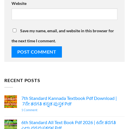
Website
Save my name, email, and website in this browser for
the next time I comment.
RECENT POSTS
7th Standard Kannada Textbook Pdf Download |
7ನೇ ತರಗತಿ ಕನ್ನಡ ಪುಸ್ತಕ Pdf
on
1 Comment
7th
Standard
Kannada
6th Standard All Text Book Pdf 2026 | 6ನೇ ತರಗತಿ
Textbook
ಎಲ್ಲಾ ಪಠ್ಯಪುಸ್ತಕಗಳ Pdf
Pdf