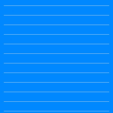
Maths Notes
Maths Notes
political Science
Political Science
Prabandha
Question Paper
Question Paper
Question Paper
Question Paper
Question Paper
Question Paper
Question Paper