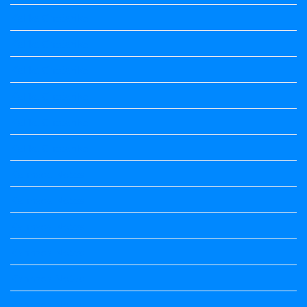
Kalika Chetarike
Kalika Chetarike
Kalika Chetarike
Kalika Chetarike
Kalika Chetarike
Kalika Chetarike
Kannada Notes
Kannada Notes
Kannada Notes
Kannada Notes
Kannada Notes
Kannada Notes