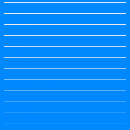
ಒಗಟುಗಳು
ಕನ್ನಡ ಕವಿ
ಕನ್ನಡ ನಿಘಂಟು
ಕಾವ್ಯನಾಮಗಳು
ಗಾದೆ ಮಾತು
ತತ್ಸಮ-ತದ್ಭವ
ದೇಶ್ಯ-ಅನ್ಯದೇಶ್ಯಗಳು
ಭಾರತದ ಇತಿಹಾಸ-ಸಾಮಾನ್ಯ ಜ್ಞಾನ
ಭೂಗೋಳ-ಸಾಮಾನ್ಯಜ್ಞಾನ
ಮಾತ್ರೆ-ಲಘು-ಗುರು
ವಿರುದ್ಧಾರ್ಥಕ ಶಬ್ದಗಳು
ವ್ಯಾಕರಣ