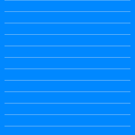
Science Notes
Social Science
Social Science
social science
Social Science Notes
Sociology
Sociology
Speech
Summary
Vedio Lessons and Poems
Wishes
ಅಲಂಕಾರ