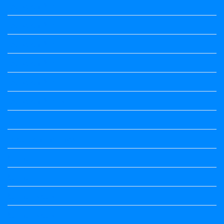
Question Paper
Question Paper
Question Paper
Question Paper
Question Paper
Question Papers
Quiz
quotation and answer
Science
Science
Science Notes
Science Notes