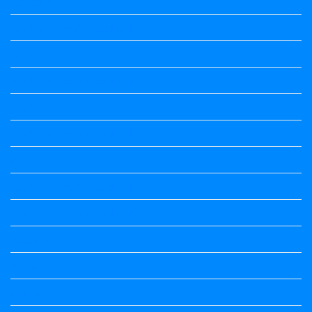
5th standard
5th Standard All Textbook
6th Standard
6th Standard All Textbook
7th Standard
7th Standard All Textbook
8th Standard
8th Standard All Textbook
9th Standard All Textbook
Accountancy
Accountancy
Calendar