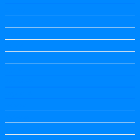
Summary
Vedio Lessons and Poems
Wishes
ಅಲಂಕಾರ
ಒಗಟುಗಳು
ಕನ್ನಡ ಕವಿ
ಕನ್ನಡ ನಿಘಂಟು
ಕಾವ್ಯನಾಮಗಳು
ಗಾದೆ ಮಾತು
ತತ್ಸಮ-ತದ್ಭವ
ದೇಶ್ಯ-ಅನ್ಯದೇಶ್ಯಗಳು