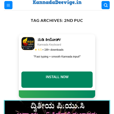
Skip
to
content
TAG ARCHIVES:
2ND PUC
ನುಡಿ ಕೀಬೋರ್ಡ್
Kannada Keyboard
★ 4.5
• 1M+ downloads
"Fast typing + smooth Kannada input!"
INSTALL NOW