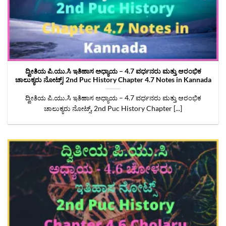
ದ್ವೀತಿಯ ಪಿ.ಯು.ಸಿ ಇತಿಹಾಸ ಅಧ್ಯಾಯ – 4.7 ವರ್ಧನರು ಮತ್ತು ಆರಂಭಿಕ
ಚಾಲುಕ್ಯರು ನೋಟ್ಸ್| 2nd Puc History Chapter 4.7 Notes‌ in Kannada
ದ್ವೀತಿಯ ಪಿ.ಯು.ಸಿ ಇತಿಹಾಸ ಅಧ್ಯಾಯ – 4.7 ವರ್ಧನರು ಮತ್ತು ಆರಂಭಿಕ
ಚಾಲುಕ್ಯರು ನೋಟ್ಸ್, 2nd Puc History Chapter [...]