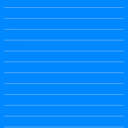
Life Quotes
Maths
Maths notes
Maths Notes
Maths Notes
Maths Notes
political Science
Political Science
Prabandha
Question Paper
Question Paper
Question Paper