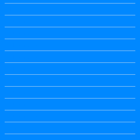
Jobs Updates
Kalika Chetarike
Kalika Chetarike
Kalika Chetarike
Kalika Chetarike
Kalika Chetarike
Kalika Chetarike
Kalika Chetarike
Kalika Chetarike
Kalika Chetarike
Kannada Notes
Kannada Notes