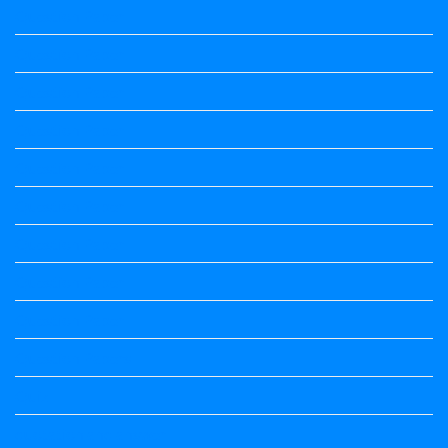
Question Paper
Question Paper
Question Paper
Question Paper
Question Paper
Question Paper
Question Paper
Question Paper
Question Paper
Question Papers
Quiz
quotation and answer