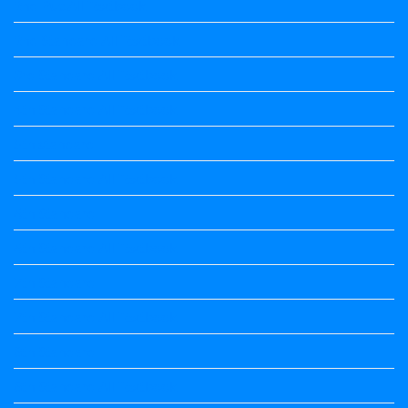
2nd Puc All Textbook
2nd Standard All Textbook
3rd Standard All Textbook
4th Standard All Textbook
5th standard
5th Standard All Textbook
6th Standard
6th Standard All Textbook
7th Standard
7th Standard All Textbook
8th Standard
8th Standard All Textbook