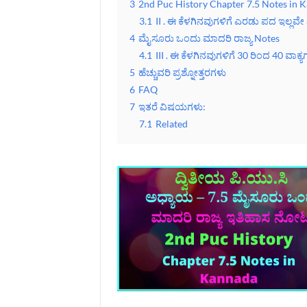
3
2nd Puc History Chapter 7.5 Notes in 
3.1
II . ಈ ಕೆಳಗಿನವುಗಳಿಗೆ ಎರಡು ಪದ ಇಲ್ಲವೇ ಎ
4
ಮೈಸೂರು ಒಂದು ಮಾದರಿ ರಾಜ್ಯ Notes
4.1
III . ಈ ಕೆಳಗಿನವುಗಳಿಗೆ 30 ರಿಂದ 40 ವಾಕ್ಯಗಳ
5
ಹೆಚ್ಚುವರಿ ಪ್ರಶ್ನೋತ್ತರಗಳು
6
FAQ
7
ಇತರೆ ವಿಷಯಗಳು:
7.1
Related