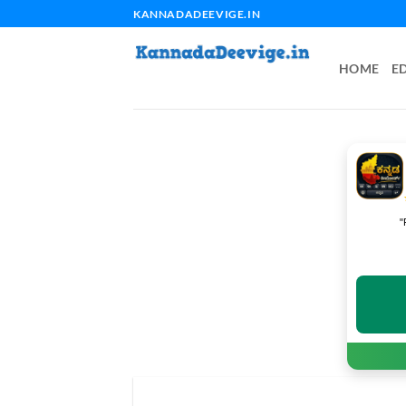
Skip
KANNADADEEVIGE.IN
to
content
HOME
E
"