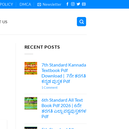
POLICY
DMCA
Newsletter
 US
RECENT POSTS
7th Standard Kannada
Textbook Pdf
Download | 7ನೇ ತರಗತಿ
ಕನ್ನಡ ಪುಸ್ತಕ Pdf
on
1 Comment
7th
Standard
Kannada
6th Standard All Text
Textbook
Book Pdf 2026 | 6ನೇ
Pdf
Download
ತರಗತಿ ಎಲ್ಲಾ ಪಠ್ಯಪುಸ್ತಕಗಳ
|
Pdf
7ನೇ
ತರಗತಿ
No
ಕನ್ನಡ
Comments
ಪುಸ್ತಕ