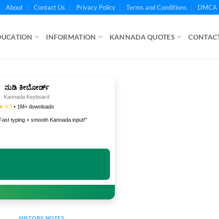
About
Contact Us
Privacy Policy
Terms and Conditions
DMCA 
DUCATION
INFORMATION
KANNADA QUOTES
CONTACT
ನುಡಿ ಕೀಬೋರ್ಡ್
Kannada Keyboard
★ 4.5
• 1M+ downloads
Fast typing + smooth Kannada input!"
INSTALL NOW
HISTORY NOTES