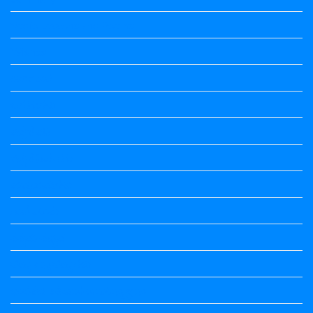
Vedio Lessons and Poems
Wishes
ಅಲಂಕಾರ
ಒಗಟುಗಳು
ಕನ್ನಡ ಕವಿ
ಕನ್ನಡ ನಿಘಂಟು
ಕಾವ್ಯನಾಮಗಳು
ಗಾದೆ ಮಾತು
ತತ್ಸಮ-ತದ್ಭವ
ದೇಶ್ಯ-ಅನ್ಯದೇಶ್ಯಗಳು
ಭಾರತದ ಇತಿಹಾಸ-ಸಾಮಾನ್ಯ ಜ್ಞಾನ