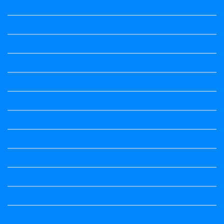
Maths
Maths notes
Maths Notes
Maths Notes
Maths Notes
political Science
Political Science
Prabandha
Question Paper
Question Paper
Question Paper
Question Paper