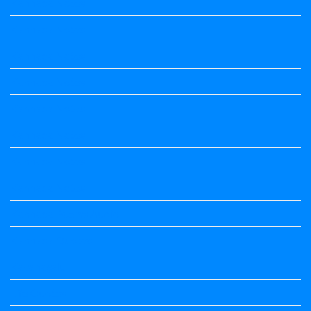
Kannada Notes
Kannada Notes
Kannada Notes
Kannada Notes
Kannada Notes
Kannada Notes
Kannada Notes
Kannada Notes
Kannada Poems Audio
Kannada Quotes
Kavanagalu
Life Quotes