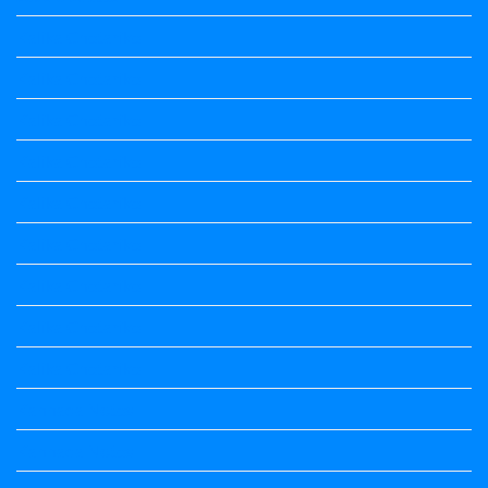
Kalika Chetarike
Kalika Chetarike
Kalika Chetarike
Kalika Chetarike
Kalika Chetarike
Kalika Chetarike
Kalika Chetarike
Kalika Chetarike
Kalika Chetarike
Kannada Notes
Kannada Notes