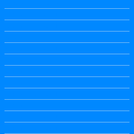
2nd Standard All Textbook
3rd Standard All Textbook
4th Standard All Textbook
5th standard
5th Standard All Textbook
6th Standard
6th Standard All Textbook
7th Standard
7th Standard All Textbook
8th Standard
8th Standard All Textbook
9th Standard All Textbook