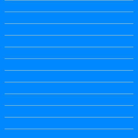
Question Paper
Question Paper
Question Paper
Question Paper
Question Paper
Question Paper
Question Paper
Question Paper
Question Papers
Quiz
quotation and answer
Science