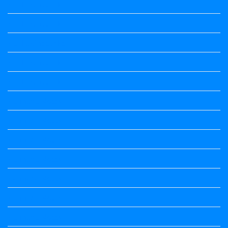
Kalika Chetarike
Kalika Chetarike
Kalika Chetarike
Kalika Chetarike
Kalika Chetarike
Kannada Notes
Kannada Notes
Kannada Notes
Kannada Notes
Kannada Notes
Kannada Notes
Kannada Notes