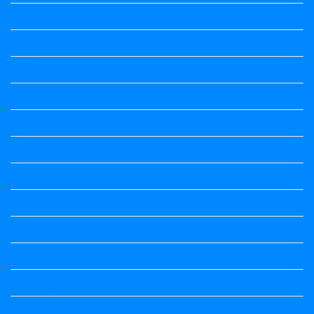
Kannada Notes
Kannada Notes
Kannada Notes
Kannada Notes
Kannada Notes
Kannada Notes
Kannada Notes
Kannada Notes
Kannada Poems Audio
Kannada Quotes
Kavanagalu
Life Quotes