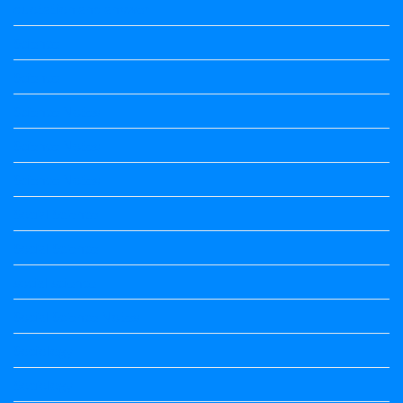
quotation and answer
Science
Science
Science Notes
Science Notes
Science Notes
Social Science
Social Science
social science
Social Science Notes
Sociology
Sociology