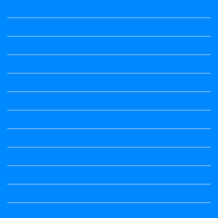
Speech
Summary
Vedio Lessons and Poems
Wishes
ಅಲಂಕಾರ
ಒಗಟುಗಳು
ಕನ್ನಡ ಕವಿ
ಕನ್ನಡ ನಿಘಂಟು
ಕಾವ್ಯನಾಮಗಳು
ಗಾದೆ ಮಾತು
ತತ್ಸಮ-ತದ್ಭವ
ದೇಶ್ಯ-ಅನ್ಯದೇಶ್ಯಗಳು