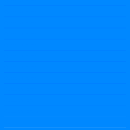
Question Paper
Question Paper
Question Paper
Question Paper
Question Paper
Question Paper
Question Paper
Question Paper
Question Paper
Question Paper
Question Papers
Quiz