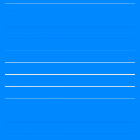
2nd Standard All Textbook
3rd Standard All Textbook
4th Standard All Textbook
5th standard
5th Standard All Textbook
6th Standard
6th Standard All Textbook
7th Standard
7th Standard All Textbook
8th Standard
8th Standard All Textbook
9th Standard All Textbook