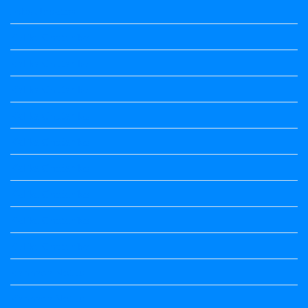
Jobs Updates
Kalika Chetarike
Kalika Chetarike
Kalika Chetarike
Kalika Chetarike
Kalika Chetarike
Kalika Chetarike
Kalika Chetarike
Kalika Chetarike
Kalika Chetarike
Kannada Notes
Kannada Notes