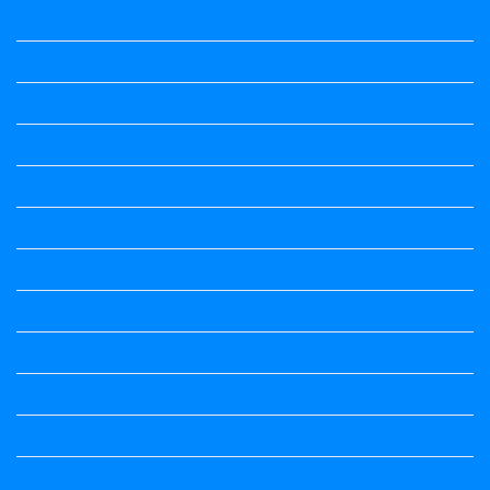
Kannada Notes
Kannada Notes
Kannada Notes
Kannada Notes
Kannada Notes
Kannada Notes
Kannada Notes
Kannada Poems Audio
Kannada Quotes
Kavanagalu
Life Quotes
Maths