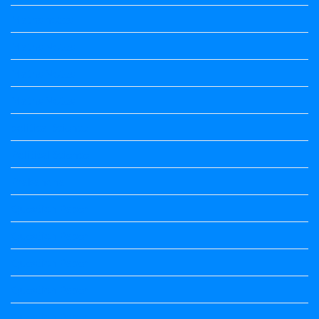
Maths notes
Maths Notes
Maths Notes
Maths Notes
political Science
Political Science
Prabandha
Question Paper
Question Paper
Question Paper
Question Paper
Question Paper