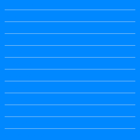
Vedio Lessons and Poems
Wishes
ಅಲಂಕಾರ
ಒಗಟುಗಳು
ಕನ್ನಡ ಕವಿ
ಕನ್ನಡ ನಿಘಂಟು
ಕಾವ್ಯನಾಮಗಳು
ಗಾದೆ ಮಾತು
ತತ್ಸಮ-ತದ್ಭವ
ದೇಶ್ಯ-ಅನ್ಯದೇಶ್ಯಗಳು
ಭಾರತದ ಇತಿಹಾಸ-ಸಾಮಾನ್ಯ ಜ್ಞಾನ
ಭೂಗೋಳ-ಸಾಮಾನ್ಯಜ್ಞಾನ