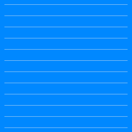
Question Paper
Question Paper
Question Paper
Question Paper
Question Paper
Question Paper
Question Paper
Question Papers
Quiz
quotation and answer
Science