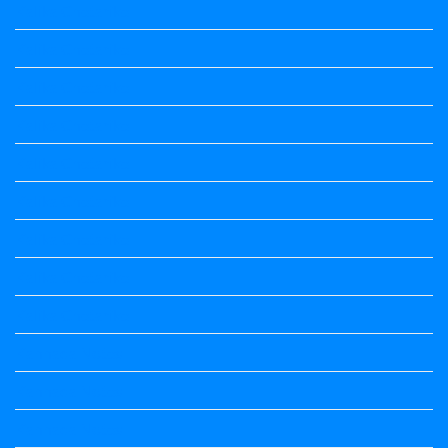
Kalika Chetarike
Kalika Chetarike
Kalika Chetarike
Kalika Chetarike
Kalika Chetarike
Kalika Chetarike
Kalika Chetarike
Kalika Chetarike
Kalika Chetarike
Kannada Notes
Kannada Notes
Kannada Notes