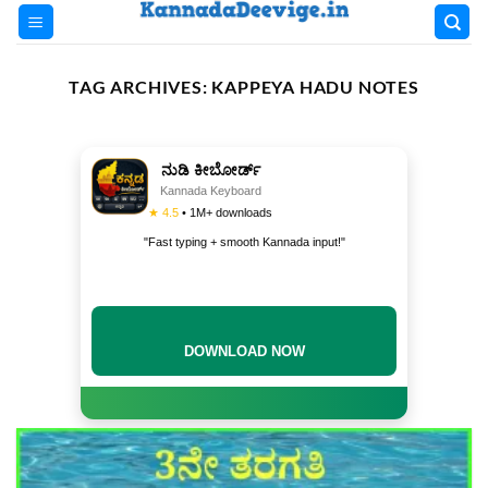
Skip
to
content
TAG ARCHIVES:
KAPPEYA HADU NOTES
ನುಡಿ ಕೀಬೋರ್ಡ್
Kannada Keyboard
★ 4.5
• 1M+ downloads
"Fast typing + smooth Kannada input!"
DOWNLOAD NOW