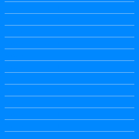
3rd Standard All Textbook
4th Standard All Textbook
5th standard
5th Standard All Textbook
6th Standard
6th Standard All Textbook
7th Standard
7th Standard All Textbook
8th Standard
8th Standard All Textbook
9th Standard All Textbook
Accountancy