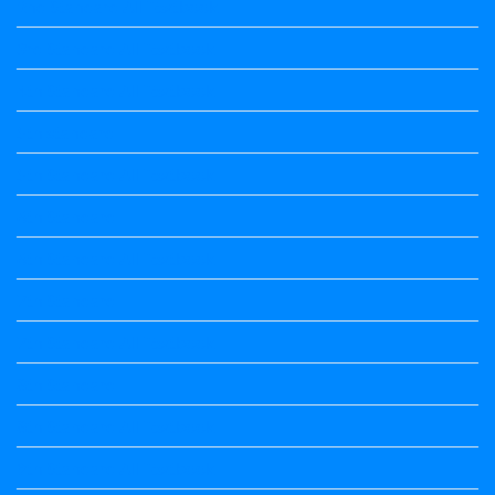
2nd Standard All Textbook
3rd Standard All Textbook
4th Standard All Textbook
5th standard
5th Standard All Textbook
6th Standard
6th Standard All Textbook
7th Standard
7th Standard All Textbook
8th Standard
8th Standard All Textbook
9th Standard All Textbook