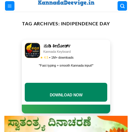
Skip
to
content
TAG ARCHIVES:
INDIPENDENCE DAY
ನುಡಿ ಕೀಬೋರ್ಡ್
Kannada Keyboard
★ 4.5
• 1M+ downloads
"Fast typing + smooth Kannada input!"
DOWNLOAD NOW