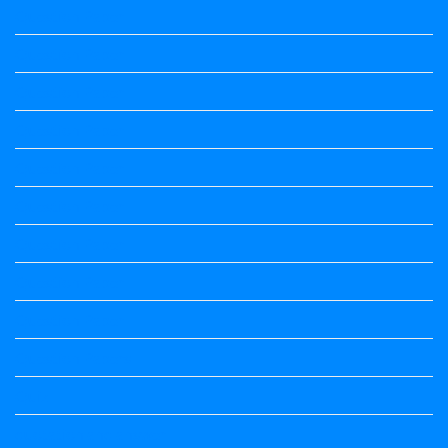
Question Paper
Question Paper
Question Paper
Question Paper
Question Paper
Question Paper
Question Paper
Question Paper
Question Paper
Question Papers
Quiz
quotation and answer