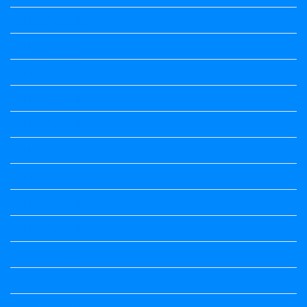
Kalika Chetarike
Kalika Chetarike
Kalika Chetarike
Kalika Chetarike
Kalika Chetarike
Kalika Chetarike
Kalika Chetarike
Kalika Chetarike
Kalika Chetarike
Kannada Notes
Kannada Notes
Kannada Notes