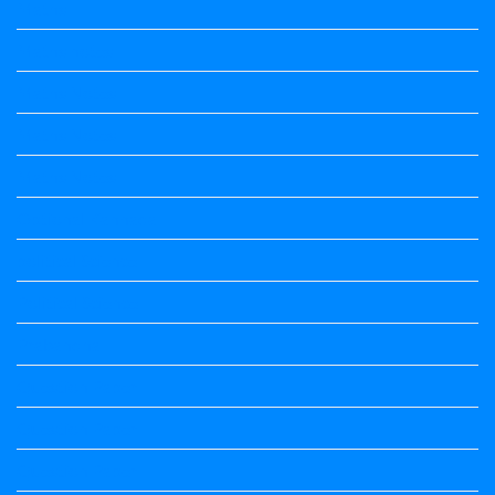
Maths
Maths notes
Maths Notes
Maths Notes
Maths Notes
Optional Kannada
political Science
Political Science
Prabandha
Question Paper
Question Paper
Question Paper