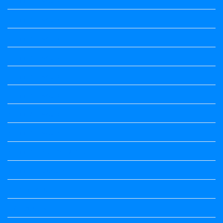
Kannada Notes
Kannada Notes
Kannada Notes
Kannada Notes
Kannada Notes
Kannada Notes
Kannada Notes
Kannada Poems Audio
Kannada Quotes
Kavanagalu
Life Quotes