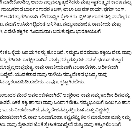
ಾಡಿಕೊಂಡಿಲ್ಲ. ಅವರು ಎಲ್ಲವನ್ನೂ ತ್ಯಜಿಸಿದರು ಮತ್ತು ಸ್ವಾತಂತ್ರ್ಯದ ಕಾರಣವನ್ನು
ಮ ಇತರ ನಾಯಕರಾದ ಬಾಲಗಂಗಾಧರ ತಿಲಕ್, ಲಾಲಾ ಲಜಪತ್ ರಾಯ್, ಭಗತ್ ಸಿಂಗ್,
ರ ತ್ಯಾಗದಿಂದಾಗಿ. ಗೌರವಾನ್ವಿತ ಸ್ನೇಹಿತರು. ಬ್ರಿಟಿಷ್ ಭಾರತದಲ್ಲಿ, ನಾವೆಲ್ಲರೂ
ಯಿತು. ನಮಗೆ ಉಸಿರುಗಟ್ಟಿದಂತೆ ಅನಿಸಿತು. ನಮ್ಮ ಸಾಮಾಜಿಕ, ರಾಜಕೀಯ ಮತ್ತು
ಿಮವಾಗಿ, ವಿದೇಶಿ ಶಕ್ತಿಗಳ ಗುಲಾಮರಾಗಿ ಬದುಕುವುದು ಭಾರತೀಯರಿಗೆ
ಅನೇಕ ಒಳ್ಳೆಯ ವಿಷಯಗಳನ್ನು ಹೊಂದಿದೆ. ನಮ್ಮದು ಪರಮಾಣು ಶಕ್ತಿಯ ದೇಶ. ನಾವು
. ನಮ್ಮ ಗಡಿಗಳು ಸುರಕ್ಷಿತವಾಗಿವೆ. ಮತ್ತು ನಮ್ಮ ಶತ್ರುಗಳು ನಮಗೆ ಭಯಪಡುತ್ತಾರೆ.
ೊಡ್ಡ ಪ್ರಜಾಪ್ರಭುತ್ವ. ನಾವು ರಾಜಕೀಯವಾಗಿ ಬಲಶಾಲಿಗಳು, ಆರ್ಥಿಕವಾಗಿ
ಿದ್ದೇವೆ. ಯುವಕರಾದ ನಾವು ನಾಳೆಯ ನಮ್ಮ ದೇಶದ ಭವಿಷ್ಯ. ನಾವು
ವನ್ನು ಕಂಡುಹಿಡಿಯಬೇಕು. ನಾವು ಒಗ್ಗಟ್ಟಾಗಿರಬೇಕು.
ೇವೆ ಎಂಬುದರ ಮೇಲೆ ಅವಲಂಬಿತವಾಗಿದೆ.” ಆದ್ದರಿಂದ ನಾವು ನಮ್ಮ ಇಂದಿನ ದಿನವನ್ನು
ೇಹಿತರೆ, ಏಕತೆ ಶಕ್ತಿ. ಹಾಗಾಗಿ ನಾವು ಒಂದಾಗಬೇಕು. ನಮ್ಮ ಭೂಮಿಗೆ ಎಂದಿಗೂ ಹಾನಿ
ದು ನೀಡಬೇಕಾಗಿದೆ. ನಮ್ಮ ದೇಶವನ್ನು ಶಕ್ತಿಯುತ ಮತ್ತು ವಿಶ್ವದಲ್ಲಿ
್ನು ಮಾಡಬೇಕಾಗಿದೆ. ನಾವು ಒಂದಾಗೋಣ, ಕಷ್ಟಪಟ್ಟು ಕೆಲಸ ಮಾಡೋಣ ಮತ್ತು ನಮ್ಮ
ಣ. ನಾವು ಸ್ನೇಹಿತರ ಜೊತೆ ಸ್ನೇಹಿತರಾಗಿದ್ದೇವೆ ಮತ್ತು ನಾವು ಶತ್ರುಗಳೊಂದಿಗೆ