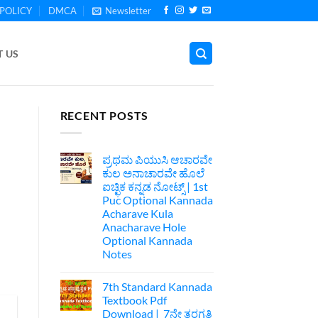
POLICY
DMCA
Newsletter
 US
RECENT POSTS
ಪ್ರಥಮ ಪಿಯುಸಿ ಆಚಾರವೇ
ಕುಲ ಅನಾಚಾರವೇ ಹೊಲೆ
ಐಚ್ಛಿಕ ಕನ್ನಡ ನೋಟ್ಸ್ | 1st
Puc Optional Kannada
Acharave Kula
Anacharave Hole
Optional Kannada
Notes
No
Comments
7th Standard Kannada
on
ಪ್ರಥಮ
Textbook Pdf
ಪಿಯುಸಿ
Download | 7ನೇ ತರಗತಿ
ಆಚಾರವೇ