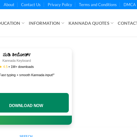
About
Contact Us
Privacy Policy
Terms and Conditions
DMCA 
DUCATION
INFORMATION
KANNADA QUOTES
CONTACT
ನುಡಿ ಕೀಬೋರ್ಡ್
Kannada Keyboard
★ 4.5
• 1M+ downloads
Fast typing + smooth Kannada input!"
DOWNLOAD NOW
SPEECH