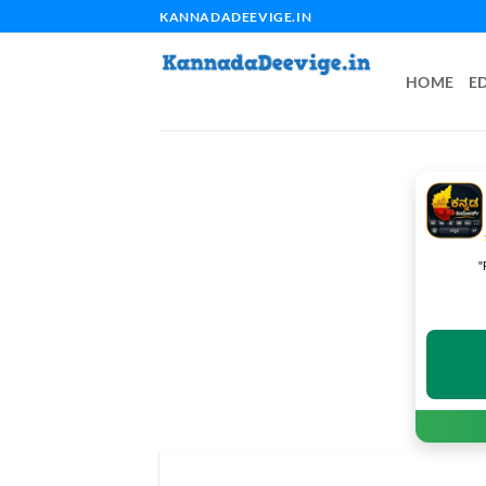
Skip
KANNADADEEVIGE.IN
to
content
HOME
E
"