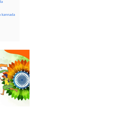
da
n kannada