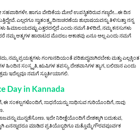
 ಸಹಪಾಠಿಗಳೇ. ಹಾಗೂ ವೇದಿಕೆಯ ಮೇಲೆ ಉಪಸ್ಥಿತರಿರುವ ಗಣ್ಯರೇ…ಈ ದಿನ
್ತಿದ್ದೇವೆ. ಎಲ್ಲರಗೂ ಸ್ವಾತಂತ್ರ್ಯ ದಿನಾಚರಣೆಯ ಶುಭಾಷಯವನ್ನು ತಿಳಿಸುತ್ತಾ ನನ್ನ
ಗಳು ಹಿಮಾಲಯದಷ್ಟು ಎತ್ತರದಲ್ಲಿದೆ ಎಂದು ನಮಗೆ ತಿಳಿದಿದೆ, ನಮ್ಮ ಕನಸುಗಳು
ು, ಆದರೆ ನಮ್ಮ ಆತ್ಮಗಳ ಹಾರಾಟದ ಮೊದಲು ಆಕಾಶವು ಏನೂ ಅಲ್ಲ ಎಂದು ನಮಗೆ
, ನಮ್ಮ ಪ್ರಯತ್ನಗಳು ಗಂಗಾನದಿಯಂತೆ ಪರಿಶುದ್ಧವಾಗಿರಬೇಕು ಮತ್ತು ಎಲ್ಲಕ್ಕಿಂತ
ಷಗಳ ಹಿಂದಿನ ಸಂಸ್ಕೃತಿ, ಋಷಿಗಳ ತಪಸ್ಸು, ದೇಶವಾಸಿಗಳ ತ್ಯಾಗ, ಬಲಿದಾನ ಎಂದು
್ರಮ ಇದೆಲ್ಲವೂ ನಮಗೆ ಸ್ಫೂರ್ತಿಯಾಗಲಿ.
e Day in Kannada
ೆ, ಈ ಸಂಕಲ್ಪಗಳೊಂದಿಗೆ, ಸಾಧನೆಯನ್ನು ಸಾಧಿಸುವ ಗುರಿಯೊಂದಿಗೆ, ನಾವು
ಣ.
ಮಾಜವನ್ನು ಮುನ್ನಡೆಸೋಣ. ಇದೇ ನಿರೀಕ್ಷೆಯೊಂದಿಗೆ ದೇಶಕ್ಕಾಗಿ ಬದುಕುವ,
ಕಾಗಿ ಏನನ್ನಾದರೂ ಮಾಡಿದ ಪ್ರತಿಯೊಬ್ಬರಿಗೂ ಮತ್ತೊಮ್ಮೆ ಗೌರವಪೂರ್ವಕ