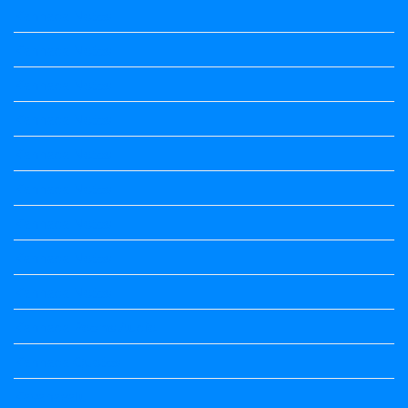
Kannada Notes
Kannada Notes
Kannada Notes
Kannada Notes
Kannada Notes
Kannada Notes
Kannada Notes
Kannada Notes
Kannada Notes
Kannada Poems Audio
Kannada Quotes
Kavanagalu