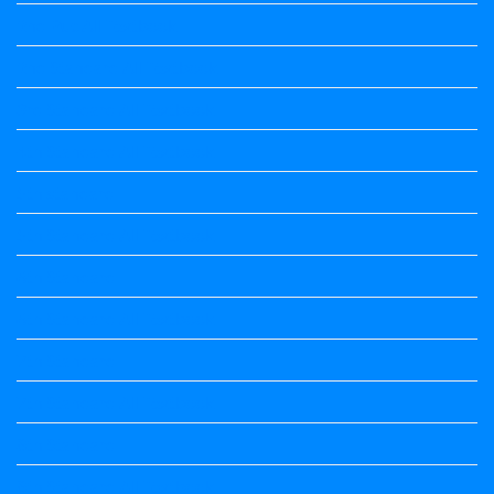
2nd Puc All Textbook
2nd Standard All Textbook
3rd Standard All Textbook
4th Standard All Textbook
5th standard
5th Standard All Textbook
6th Standard
6th Standard All Textbook
7th Standard
7th Standard All Textbook
8th Standard
8th Standard All Textbook