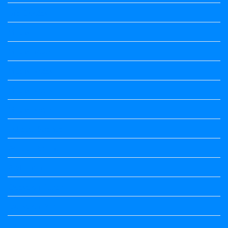
Life Quotes
Maths
Maths notes
Maths Notes
Maths Notes
Maths Notes
political Science
Political Science
Prabandha
Question Paper
Question Paper
Question Paper