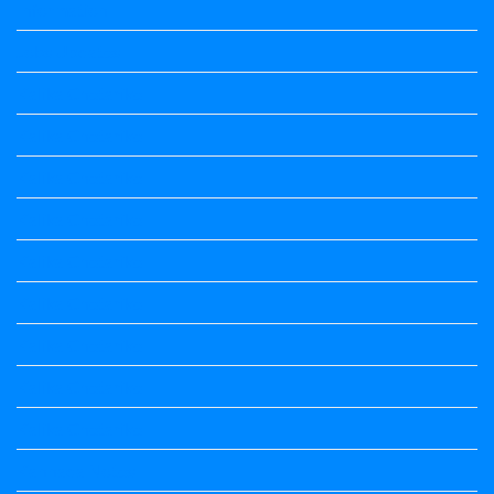
Information
Jobs Updates
Kalika Chetarike
Kalika Chetarike
Kalika Chetarike
Kalika Chetarike
Kalika Chetarike
Kalika Chetarike
Kalika Chetarike
Kalika Chetarike
Kalika Chetarike
Kannada Notes