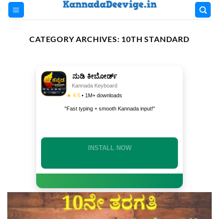
Skip
to
content
CATEGORY ARCHIVES:
10TH STANDARD
ನುಡಿ ಕೀಬೋರ್ಡ್
Kannada Keyboard
★ 4.5
• 1M+ downloads
"Fast typing + smooth Kannada input!"
INSTALL NOW