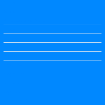
Speech
Summary
Vedio Lessons and Poems
Wishes
ಅಲಂಕಾರ
ಒಗಟುಗಳು
ಕನ್ನಡ ಕವಿ
ಕನ್ನಡ ನಿಘಂಟು
ಕಾವ್ಯನಾಮಗಳು
ಗಾದೆ ಮಾತು
ತತ್ಸಮ-ತದ್ಭವ
ದೇಶ್ಯ-ಅನ್ಯದೇಶ್ಯಗಳು