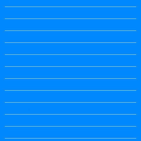
quotation and answer
Science
Science
Science Notes
Science Notes
Science Notes
Social Science
Social Science
social science
Social Science Notes
Sociology
Sociology