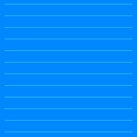
Question Paper
Question Paper
Question Paper
Question Paper
Question Paper
Question Paper
Question Paper
Question Paper
Question Paper
Question Papers
Quiz