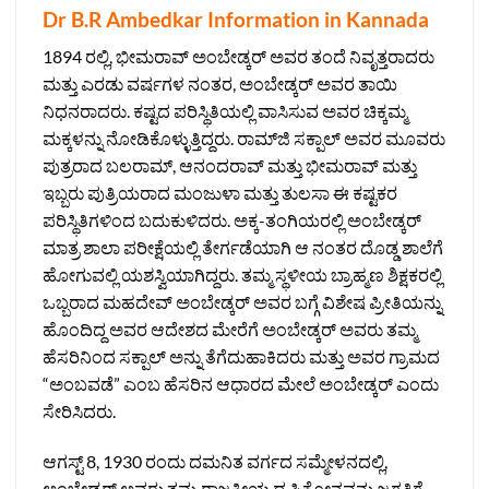
Dr B.R Ambedkar Information in Kannada
1894 ರಲ್ಲಿ, ಭೀಮರಾವ್ ಅಂಬೇಡ್ಕರ್ ಅವರ ತಂದೆ ನಿವೃತ್ತರಾದರು
ಮತ್ತು ಎರಡು ವರ್ಷಗಳ ನಂತರ, ಅಂಬೇಡ್ಕರ್ ಅವರ ತಾಯಿ
ನಿಧನರಾದರು. ಕಷ್ಟದ ಪರಿಸ್ಥಿತಿಯಲ್ಲಿ ವಾಸಿಸುವ ಅವರ ಚಿಕ್ಕಮ್ಮ
ಮಕ್ಕಳನ್ನು ನೋಡಿಕೊಳ್ಳುತ್ತಿದ್ದರು. ರಾಮ್‌ಜಿ ಸಕ್ಪಾಲ್ ಅವರ ಮೂವರು
ಪುತ್ರರಾದ ಬಲರಾಮ್, ಆನಂದರಾವ್ ಮತ್ತು ಭೀಮರಾವ್ ಮತ್ತು
ಇಬ್ಬರು ಪುತ್ರಿಯರಾದ ಮಂಜುಳಾ ಮತ್ತು ತುಲಸಾ ಈ ಕಷ್ಟಕರ
ಪರಿಸ್ಥಿತಿಗಳಿಂದ ಬದುಕುಳಿದರು. ಅಕ್ಕ-ತಂಗಿಯರಲ್ಲಿ ಅಂಬೇಡ್ಕರ್
ಮಾತ್ರ ಶಾಲಾ ಪರೀಕ್ಷೆಯಲ್ಲಿ ತೇರ್ಗಡೆಯಾಗಿ ಆ ನಂತರ ದೊಡ್ಡ ಶಾಲೆಗೆ
ಹೋಗುವಲ್ಲಿ ಯಶಸ್ವಿಯಾಗಿದ್ದರು. ತಮ್ಮ ಸ್ಥಳೀಯ ಬ್ರಾಹ್ಮಣ ಶಿಕ್ಷಕರಲ್ಲಿ
ಒಬ್ಬರಾದ ಮಹದೇವ್ ಅಂಬೇಡ್ಕರ್ ಅವರ ಬಗ್ಗೆ ವಿಶೇಷ ಪ್ರೀತಿಯನ್ನು
ಹೊಂದಿದ್ದ ಅವರ ಆದೇಶದ ಮೇರೆಗೆ ಅಂಬೇಡ್ಕರ್ ಅವರು ತಮ್ಮ
ಹೆಸರಿನಿಂದ ಸಕ್ಪಾಲ್ ಅನ್ನು ತೆಗೆದುಹಾಕಿದರು ಮತ್ತು ಅವರ ಗ್ರಾಮದ
“ಅಂಬವಡೆ” ಎಂಬ ಹೆಸರಿನ ಆಧಾರದ ಮೇಲೆ ಅಂಬೇಡ್ಕರ್ ಎಂದು
ಸೇರಿಸಿದರು.
ಆಗಸ್ಟ್ 8, 1930 ರಂದು ದಮನಿತ ವರ್ಗದ ಸಮ್ಮೇಳನದಲ್ಲಿ,
ಅಂಬೇಡ್ಕರ್ ಅವರು ತಮ್ಮ ರಾಜಕೀಯ ದೃಷ್ಟಿಕೋನವನ್ನು ಜಗತ್ತಿಗೆ