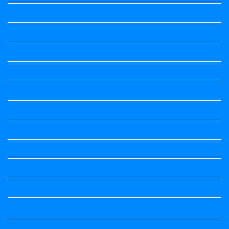
Information
Jobs Updates
Kalika Chetarike
Kalika Chetarike
Kalika Chetarike
Kalika Chetarike
Kalika Chetarike
Kalika Chetarike
Kalika Chetarike
Kalika Chetarike
Kalika Chetarike
Kannada Notes