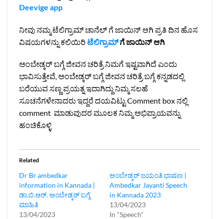
Deevige app
ನೀವು ನಮ್ಮ ಟೆಲಿಗ್ರಾಮ್ ಚಾನೆಲ್ ಗೆ ಜಾಯಿನ್ ಆಗಿ ಪ್ರತಿ ದಿನ ಹೊಸ
ವಿಷಯಗಳನ್ನು ಕಲಿಯಿರಿ
ಟೆಲಿಗ್ರಾಮ್
ಗೆ ಜಾಯಿನ್ ಆಗಿ
ಅಂಬೇಡ್ಕರ್ ಬಗ್ಗೆ ಜೀವನ ಚರಿತ್ರೆ ನಿಮಗೆ ಇಷ್ಟವಾಗಿದೆ ಎಂದು
ಭಾವಿಸುತ್ತೇವೆ, ಅಂಬೇಡ್ಕರ್ ಬಗ್ಗೆ ಜೀವನ ಚರಿತ್ರೆ ಬಗ್ಗೆ ಕನ್ನಡದಲ್ಲಿ
ಬರೆಯುವ ಸಣ್ಣ ಪ್ರಯತ್ನ ಇದಾಗಿದ್ದು ನಿಮ್ಮ ಸಲಹೆ
ಸೂಚನೆಗಳೇನಾದರು ಇದ್ದರೆ ದಯವಿಟ್ಟು Comment box ನಲ್ಲಿ
comment ಮಾಡುವುದರ ಮೂಲಕ ನಿಮ್ಮ ಅಭಿಪ್ರಾಯವನ್ನು
ಹಂಚಿಕೊಳ್ಳಿ
Related
Dr Br ambedkar
ಅಂಬೇಡ್ಕರ್ ಜಯಂತಿ ಭಾಷಣ |
information in Kannada |
Ambedkar Jayanti Speech
ಡಾ.ಬಿ.ಆರ್. ಅಂಬೇಡ್ಕರ್ ಬಗ್ಗೆ
in Kannada 2023
ಮಾಹಿತಿ
13/04/2023
13/04/2023
In "Speech"