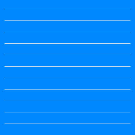
Question Paper
Question Paper
Question Paper
Question Paper
Question Paper
Question Paper
Question Paper
Question Paper
Question Paper
Question Paper
Question Papers
Quiz