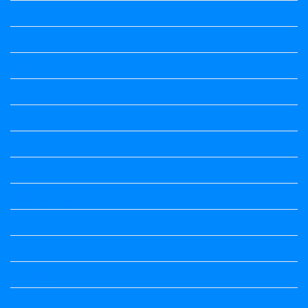
quotation and answer
Science
Science
Science Notes
Science Notes
Science Notes
Social Science
Social Science
social science
Social Science Notes
Sociology
Sociology