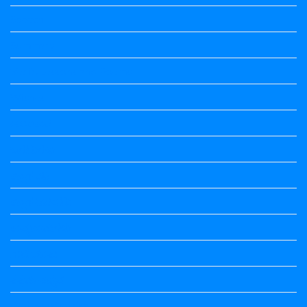
Speech
Summary
Vedio Lessons and Poems
Wishes
ಅಲಂಕಾರ
ಒಗಟುಗಳು
ಕನ್ನಡ ಕವಿ
ಕನ್ನಡ ನಿಘಂಟು
ಕಾವ್ಯನಾಮಗಳು
ಗಾದೆ ಮಾತು
ತತ್ಸಮ-ತದ್ಭವ
ದೇಶ್ಯ-ಅನ್ಯದೇಶ್ಯಗಳು