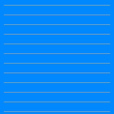
2nd puc
2nd Puc All Textbook
2nd Standard All Textbook
3rd Standard All Textbook
4th Standard All Textbook
5th standard
5th Standard All Textbook
6th Standard
6th Standard All Textbook
7th Standard
7th Standard All Textbook
8th Standard