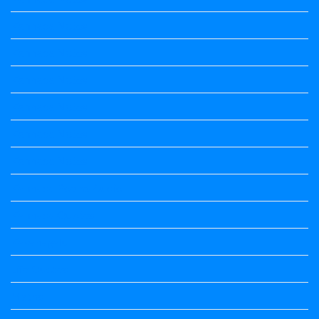
Kannada Notes
Kannada Notes
Kannada Notes
Kannada Notes
Kannada Notes
Kannada Notes
Kannada Poems Audio
Kannada Quotes
Kavanagalu
Life Quotes
Maths