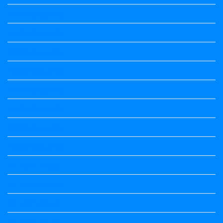
Kalika Chetarike
Kalika Chetarike
Kalika Chetarike
Kalika Chetarike
Kalika Chetarike
Kalika Chetarike
Kalika Chetarike
Kalika Chetarike
Kannada Notes
Kannada Notes
Kannada Notes
Kannada Notes