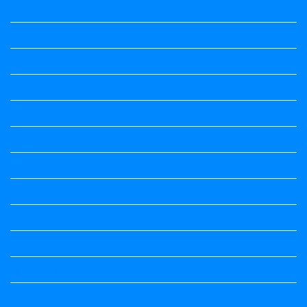
Question Paper
Question Paper
Question Paper
Question Paper
Question Paper
Question Paper
Question Paper
Question Paper
Question Papers
Quiz
quotation and answer
Science