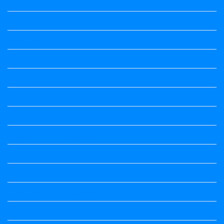
3rd Standard All Textbook
4th Standard All Textbook
5th standard
5th Standard All Textbook
6th Standard
6th Standard All Textbook
7th Standard
7th Standard All Textbook
8th Standard
8th Standard All Textbook
9th Standard All Textbook
Accountancy