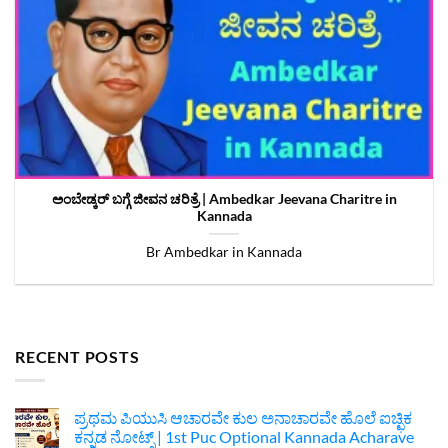
ಅಂಬೇಡ್ಕರ್ ಬಗ್ಗೆ ಜೀವನ ಚರಿತ್ರೆ | Ambedkar Jeevana Charitre in
Kannada
Br Ambedkar in Kannada
RECENT POSTS
ಪ್ರಥಮ ಪಿಯುಸಿ ಆಚಾರವೇ ಕುಲ ಅನಾಚಾರವೇ ಹೊಲೆ ಐಚ್ಛಿಕ
ಕನ್ನಡ ನೋಟ್ಸ್ | 1st Puc Optional Kannada Acharave