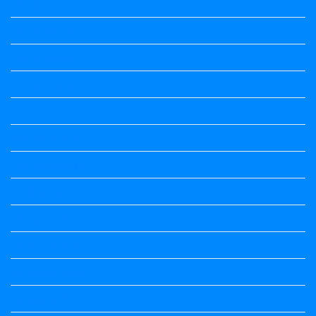
Maths notes
Maths Notes
Maths Notes
Maths Notes
Optional Kannada
political Science
Political Science
Prabandha
Question Paper
Question Paper
Question Paper
Question Paper