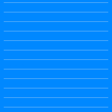
Vedio Lessons and Poems
Wishes
ಅಲಂಕಾರ
ಒಗಟುಗಳು
ಕನ್ನಡ ಕವಿ
ಕನ್ನಡ ನಿಘಂಟು
ಕಾವ್ಯನಾಮಗಳು
ಗಾದೆ ಮಾತು
ತತ್ಸಮ-ತದ್ಭವ
ದೇಶ್ಯ-ಅನ್ಯದೇಶ್ಯಗಳು
ಭಾರತದ ಇತಿಹಾಸ-ಸಾಮಾನ್ಯ ಜ್ಞಾನ
ಭೂಗೋಳ-ಸಾಮಾನ್ಯಜ್ಞಾನ