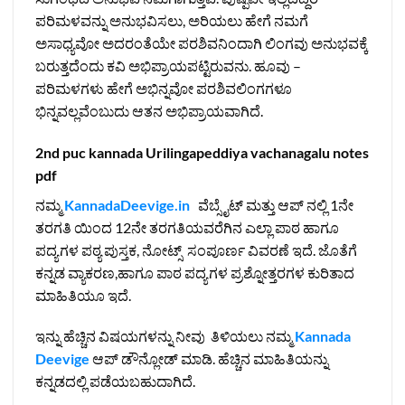
ಪರಿಮಳವನ್ನು ಅನುಭವಿಸಲು, ಅರಿಯಲು ಹೇಗೆ ನಮಗೆ
ಅಸಾಧ್ಯವೋ ಅದರಂತೆಯೇ ಪರಶಿವನಿಂದಾಗಿ ಲಿಂಗವು ಅನುಭವಕ್ಕೆ
ಬರುತ್ತದೆಂದು ಕವಿ ಅಭಿಪ್ರಾಯಪಟ್ಟಿರುವನು. ಹೂವು –
ಪರಿಮಳಗಳು ಹೇಗೆ ಅಭಿನ್ನವೋ ಪರಶಿವಲಿಂಗಗಳೂ
ಭಿನ್ನವಲ್ಲವೆಂಬುದು ಆತನ ಅಭಿಪ್ರಾಯವಾಗಿದೆ.
2nd puc kannada Urilingapeddiya vachanagalu notes
pdf
ನಮ್ಮ
KannadaDeevige.in
ವೆಬ್ಸೈಟ್ ಮತ್ತು ಆಪ್ ನಲ್ಲಿ 1ನೇ
ತರಗತಿ ಯಿಂದ 12ನೇ ತರಗತಿಯವರೆಗಿನ ಎಲ್ಲಾ ಪಾಠ ಹಾಗೂ
ಪದ್ಯಗಳ ಪಠ್ಯ ಪುಸ್ತಕ, ನೋಟ್ಸ್ ಸಂಪೂರ್ಣ ವಿವರಣೆ ಇದೆ. ಜೊತೆಗೆ
ಕನ್ನಡ ವ್ಯಾಕರಣ,ಹಾಗೂ ಪಾಠ ಪದ್ಯಗಳ ಪ್ರಶ್ನೋತ್ತರಗಳ ಕುರಿತಾದ
ಮಾಹಿತಿಯೂ ಇದೆ.
ಇನ್ನು ಹೆಚ್ಚಿನ ವಿಷಯಗಳನ್ನು ನೀವು ತಿಳಿಯಲು ನಮ್ಮ
Kannada
Deevige
ಆಪ್ ಡೌನ್ಲೋಡ್ ಮಾಡಿ. ಹೆಚ್ಚಿನ ಮಾಹಿತಿಯನ್ನು
ಕನ್ನಡದಲ್ಲಿ ಪಡೆಯಬಹುದಾಗಿದೆ.