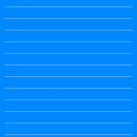
10th standard
1st Puc
1st Puc All Textbook
1st Standard All Textbook
2nd puc
2nd Puc All Textbook
2nd Standard All Textbook
3rd Standard All Textbook
4th Standard All Textbook
5th standard
5th Standard All Textbook
6th Standard