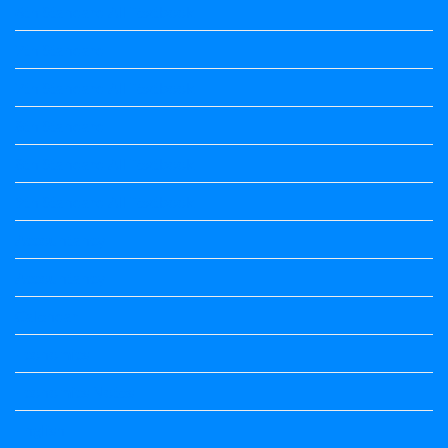
6th Standard All Textbook
7th Standard
7th Standard All Textbook
8th Standard
8th Standard All Textbook
9th Standard All Textbook
Accountancy
Accountancy
Calendar
Economics
Economics Notes
English