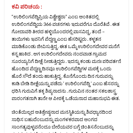
ಕವಿ ಪರಿಚಯ :
“ಉರಿಲಿಂಗಪೆದ್ದಿಪ್ರಿಯ ವಿಶ್ವೇಶ್ವರಾ” ಎಂಬ ಅಂಕಿತದಲ್ಲಿ
ಉರಿಲಿಂಗಪೆದ್ದಿಯ 366 ವಚನಗಳು ಇದುವರೆಗೂ ದೊರೆತಿವೆ . ಈತ
ಗೋದಾವರಿ ತೀರದ ಹಳ್ಳಿಯೊಂದರಲ್ಲಿ ವಾಸವಿದ್ದ , ತಂದೆ –
ತಾಯಿಗಳು ಇವನಿಗೆ ಪೆದ್ದಣ್ಣ ಎಂಬ ಹೆಸರಿಟ್ಟರು . ಕಳ್ಳತನ
ಮಾಡಿಕೊಂಡು ಜೀವಿಸುತ್ತಿದ್ದ . ಈತ ಒಮ್ಮೆ ಉರಿಲಿಂಗದೇವರ ಮನೆಗೆ
ಕನ್ನ ಹಾಕಿದ . ಆಗ ಉರಿಲಿಂಗದೇವರು ನಂದವಾಡ ಗ್ರಾಮದ
ಸೂರಯ್ಯನಿಗೆ ದೀಕ್ಷೆ ನೀಡುತ್ತಿದ್ದರು . ಇದನ್ನು ಕಂಡು ಮನಃ ಪರಿವರ್ತನೆ
ಹೊಂದಿದ ಪೆದ್ದಣ್ಣ ದಿನವೂ ಉರಿಲಿಂಗಪೆದ್ದಿಗಳ ಮಠಕ್ಕೆ ಒಂದು
ಹೊರೆ ಸೌದೆ ತಂದು ಹಾಕುತ್ತಿದ್ದ . ಕೊನೆಗೊಂದು ದಿನ ಗುರುವನ್ನು
ಕಾಡಿ ಬೇಡಿ ದೀಕ್ಷೆಯನ್ನು ಪಡೆದು ‘ ಉರಿಲಿಂಗಪೆದ್ದಿ ‘ ಎಂಬ ಹೆಸರನ್ನು
ಧರಿಸಿ ಗುರುವಿಗೆ ತಕ್ಕ ಶಿಷ್ಯನಾದನು . ಗುರುವಿನ ನಂತರ ಸಕಲಶಾಸ್ತ್ರ
ಪಾರಂಗತನಾಗಿ ತಾನೇ ಆ ಪೀಠಕ್ಕೆ ಒಡೆಯನಾದ ಮಹಾನುಭವಿ ಈತ.
ಚಿಂತೆಯಿಲ್ಲದ ಅತಿಶ್ರೇಷ್ಠನಾದ ಮನಸ್ಥಿತಿಯನ್ನು ಶಿವಧ್ಯಾನದಿಂದ
ಸಾಧಿಸ ಬಹುದೆಂಬುದನ್ನು ಮಂಗಳಕರವಾದ ಅಂಗದ
ಸಾಂಗತ್ಯವುಳ್ಳವನೆಂದೂ ಬೇರೆಯವರ ಬಗ್ಗೆ ಚಿಂತಿಸನೆಂಬುದನ್ನು