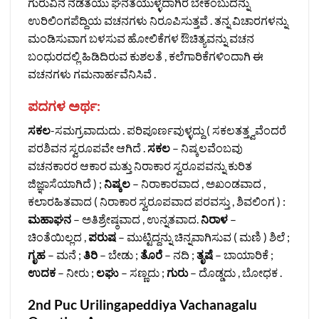
ಗುರುವಿನ ನಡತೆಯು ಘನತೆಯುಳ್ಳದಾಗಿರ ಬೇಕೆಂಬುದನ್ನು
ಉರಿಲಿಂಗಪೆದ್ದಿಯ ವಚನಗಳು ನಿರೂಪಿಸುತ್ತವೆ . ತನ್ನ ವಿಚಾರಗಳನ್ನು
ಮಂಡಿಸುವಾಗ ಬಳಸುವ ಹೋಲಿಕೆಗಳ ಔಚಿತ್ಯವನ್ನು ವಚನ
ಬಂಧುರದಲ್ಲಿ ಹಿಡಿದಿರುವ ಕುಶಲತೆ , ಕಲೆಗಾರಿಕೆಗಳಿಂದಾಗಿ ಈ
ವಚನಗಳು ಗಮನಾರ್ಹವೆನಿಸಿವೆ .
ಪದಗಳ ಅರ್ಥ
:
ಸಕಲ
-ಸಮಗ್ರವಾದುದು . ಪರಿಪೂರ್ಣವುಳ್ಳದ್ದು ( ಸಕಲತತ್ತ್ವವೆಂದರೆ
ಪರಶಿವನ ಸ್ವರೂಪವೇ ಆಗಿದೆ .
ಸಕಲ
– ನಿಷ್ಕಲವೆಂಬವು
ವಚನಕಾರರ ಆಕಾರ ಮತ್ತು ನಿರಾಕಾರ ಸ್ವರೂಪವನ್ನು ಕುರಿತ
ಜಿಜ್ಞಾಸೆಯಾಗಿದೆ ) ;
ನಿಷ್ಕಲ
– ನಿರಾಕಾರವಾದ , ಅಖಂಡವಾದ ,
ಕಲಾರಹಿತವಾದ ( ನಿರಾಕಾರ ಸ್ವರೂಪವಾದ ಪರವಸ್ತು , ಶಿವಲಿಂಗ ) :
ಮಹಾಘನ
– ಅತಿಶ್ರೇಷ್ಠವಾದ , ಉನ್ನತವಾದ.
ನಿರಾಳ
–
ಚಿಂತೆಯಿಲ್ಲದ ,
ಪರುಷ
– ಮುಟ್ಟಿದ್ದನ್ನು ಚಿನ್ನವಾಗಿಸುವ ( ಮಣಿ ) ಶಿಲೆ ;
ಗೃಹ
– ಮನೆ ;
ತಿರಿ
– ಬೇಡು ;
ತೊರೆ
– ನದಿ ;
ತೃಷೆ
– ಬಾಯಾರಿಕೆ ;
ಉದಕ
– ನೀರು ;
ಲಘು
– ಸಣ್ಣದು ;
ಗುರು
– ದೊಡ್ಡದು , ಬೋಧಕ .
2nd Puc Urilingapeddiya Vachanagalu