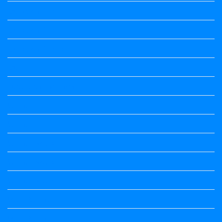
Question Paper
Question Paper
Question Papers
Quiz
quotation and answer
Science
Science
Science Notes
Science Notes
Science Notes
Social Science
Social Science