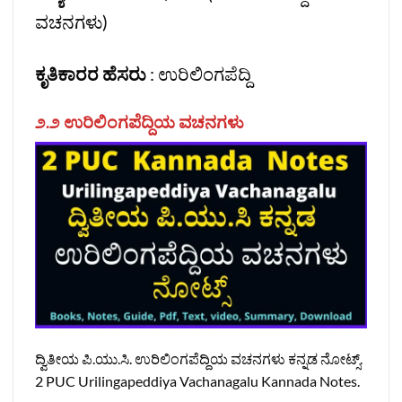
ವಚನಗಳು)
ಕೃತಿಕಾರರ ಹೆಸರು
: ಉರಿಲಿಂಗಪೆದ್ದಿ
೨.೨ ಉರಿಲಿಂಗಪೆದ್ದಿಯ ವಚನಗಳು
ದ್ವಿತೀಯ ಪಿ.ಯು.ಸಿ. ಉರಿಲಿಂಗಪೆದ್ದಿಯ ವಚನಗಳು ಕನ್ನಡ ನೋಟ್ಸ್‌.
2 PUC Urilingapeddiya Vachanagalu Kannada Notes.