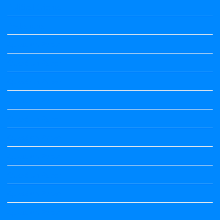
Political Science
Prabandha
Question Paper
Question Paper
Question Paper
Question Paper
Question Paper
Question Paper
Question Paper
Question Paper
Question Paper
Question Paper