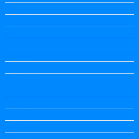
Hindi Notes
Hindi Notes
history
History Notes
Information
Jobs Updates
Kalika Chetarike
Kalika Chetarike
Kalika Chetarike
Kalika Chetarike
Kalika Chetarike
Kalika Chetarike