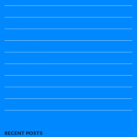
ಕಾವ್ಯನಾಮಗಳು
ಗಾದೆ ಮಾತು
ತತ್ಸಮ-ತದ್ಭವ
ದೇಶ್ಯ-ಅನ್ಯದೇಶ್ಯಗಳು
ಭಾರತದ ಇತಿಹಾಸ-ಸಾಮಾನ್ಯ ಜ್ಞಾನ
ಭೂಗೋಳ-ಸಾಮಾನ್ಯಜ್ಞಾನ
ಮಾತ್ರೆ-ಲಘು-ಗುರು
ವಿರುದ್ಧಾರ್ಥಕ ಶಬ್ದಗಳು
ವ್ಯಾಕರಣ
ಸಾಮಾನ್ಯ ಜ್ಞಾನ
RECENT POSTS