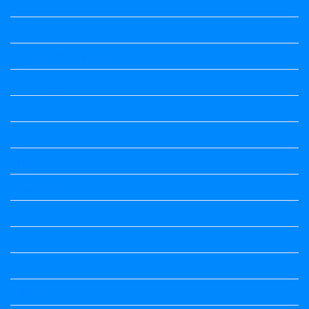
Kannada Notes
Kannada Notes
Kannada Poems Audio
Kannada Quotes
Kavanagalu
Life Quotes
Maths
Maths notes
Maths Notes
Maths Notes
Maths Notes
political Science