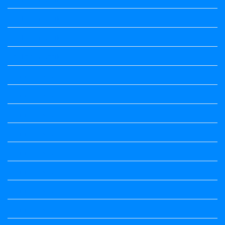
Kalika Chetarike
Kalika Chetarike
Kalika Chetarike
Kannada Notes
Kannada Notes
Kannada Notes
Kannada Notes
Kannada Notes
Kannada Notes
Kannada Notes
Kannada Notes