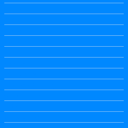
ಒಗಟುಗಳು
ಕನ್ನಡ ಕವಿ
ಕನ್ನಡ ನಿಘಂಟು
ಕಾವ್ಯನಾಮಗಳು
ಗಾದೆ ಮಾತು
ತತ್ಸಮ-ತದ್ಭವ
ದೇಶ್ಯ-ಅನ್ಯದೇಶ್ಯಗಳು
ಭಾರತದ ಇತಿಹಾಸ-ಸಾಮಾನ್ಯ ಜ್ಞಾನ
ಭೂಗೋಳ-ಸಾಮಾನ್ಯಜ್ಞಾನ
ಮಾತ್ರೆ-ಲಘು-ಗುರು
ವಿರುದ್ಧಾರ್ಥಕ ಶಬ್ದಗಳು
ವ್ಯಾಕರಣ