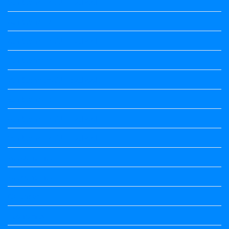
5th Standard All Textbook
6th Standard
6th Standard All Textbook
7th Standard
7th Standard All Textbook
8th Standard
8th Standard All Textbook
9th Standard All Textbook
Accountancy
Accountancy
Calendar
Economics