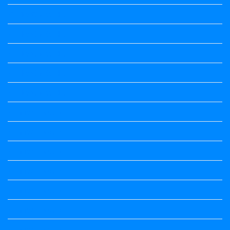
Kalika Chetarike
Kalika Chetarike
Kalika Chetarike
Kalika Chetarike
Kalika Chetarike
Kannada Notes
Kannada Notes
Kannada Notes
Kannada Notes
Kannada Notes
Kannada Notes
Kannada Notes