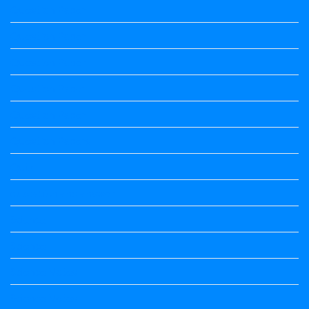
Question Paper
Question Paper
Question Paper
Question Paper
Question Paper
Question Papers
Quiz
quotation and answer
Science
Science
Science Notes
Science Notes