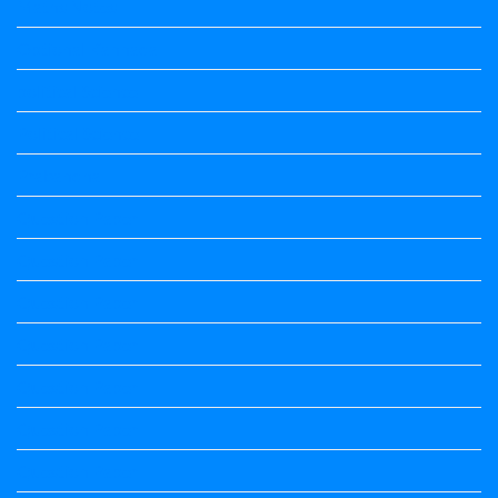
Maths Notes
Optional Kannada
political Science
Political Science
Prabandha
Question Paper
Question Paper
Question Paper
Question Paper
Question Paper
Question Paper
Question Paper