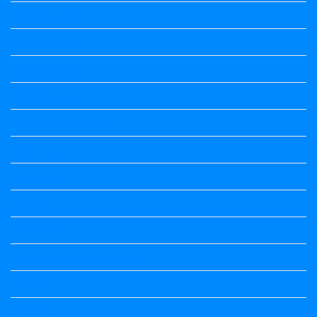
Science Notes
Social Science
Social Science
social science
Social Science Notes
Sociology
Sociology
Speech
Summary
Vedio Lessons and Poems
Wishes
ಅಲಂಕಾರ