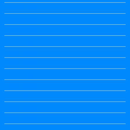
Kalika Chetarike
Kalika Chetarike
Kalika Chetarike
Kannada Notes
Kannada Notes
Kannada Notes
Kannada Notes
Kannada Notes
Kannada Notes
Kannada Notes
Kannada Notes
Kannada Notes