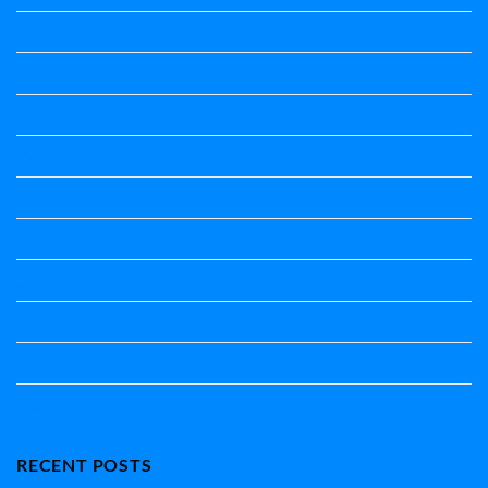
ಕಾವ್ಯನಾಮಗಳು
ಗಾದೆ ಮಾತು
ತತ್ಸಮ-ತದ್ಭವ
ದೇಶ್ಯ-ಅನ್ಯದೇಶ್ಯಗಳು
ಭಾರತದ ಇತಿಹಾಸ-ಸಾಮಾನ್ಯ ಜ್ಞಾನ
ಭೂಗೋಳ-ಸಾಮಾನ್ಯಜ್ಞಾನ
ಮಾತ್ರೆ-ಲಘು-ಗುರು
ವಿರುದ್ಧಾರ್ಥಕ ಶಬ್ದಗಳು
ವ್ಯಾಕರಣ
ಸಾಮಾನ್ಯ ಜ್ಞಾನ
RECENT POSTS