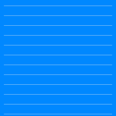
6th Standard All Textbook
7th Standard
7th Standard All Textbook
8th Standard
8th Standard All Textbook
9th Standard All Textbook
Accountancy
Accountancy
Calendar
Economics
Economics Notes
English