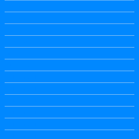
Hindi Notes
Hindi Notes
history
History Notes
Information
Jobs Updates
Kalika Chetarike
Kalika Chetarike
Kalika Chetarike
Kalika Chetarike
Kalika Chetarike
Kalika Chetarike