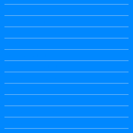
1st Puc
1st Puc All Textbook
1st Standard All Textbook
2nd puc
2nd Puc All Textbook
2nd Standard All Textbook
3rd Standard All Textbook
4th Standard All Textbook
5th standard
5th Standard All Textbook
6th Standard