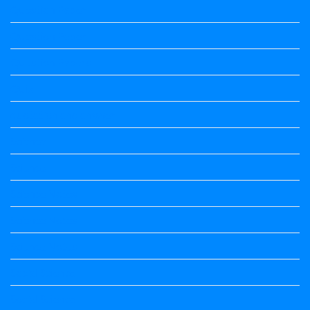
Question Paper
Question Paper
Question Papers
Quiz
quotation and answer
Science
Science
Science Notes
Science Notes
Science Notes
Social Science
Social Science