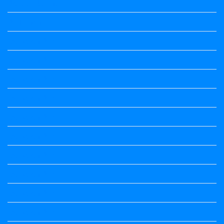
Political Science
Prabandha
Question Paper
Question Paper
Question Paper
Question Paper
Question Paper
Question Paper
Question Paper
Question Paper
Question Paper
Question Paper