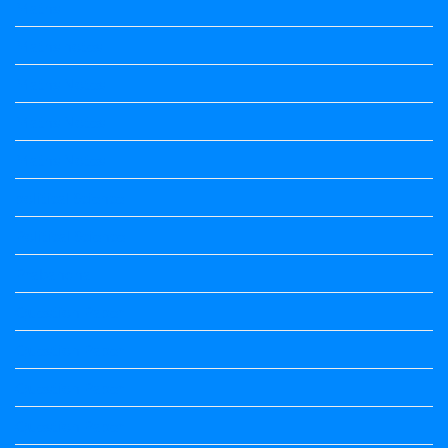
Maths
Maths notes
Maths Notes
Maths Notes
Maths Notes
political Science
Political Science
Prabandha
Question Paper
Question Paper
Question Paper
Question Paper