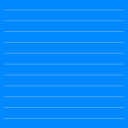
Question Paper
Question Paper
Question Paper
Question Paper
Question Paper
Question Paper
Question Paper
Question Paper
Question Papers
Quiz
quotation and answer
Science