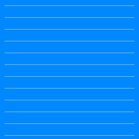
Kannada Notes
Kannada Notes
Kannada Notes
Kannada Notes
Kannada Notes
Kannada Notes
Kannada Notes
Kannada Poems Audio
Kannada Quotes
Kavanagalu
Life Quotes