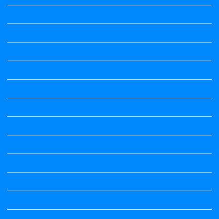
Kalika Chetarike
Kalika Chetarike
Kalika Chetarike
Kalika Chetarike
Kalika Chetarike
Kalika Chetarike
Kalika Chetarike
Kalika Chetarike
Kalika Chetarike
Kannada Notes
Kannada Notes
Kannada Notes