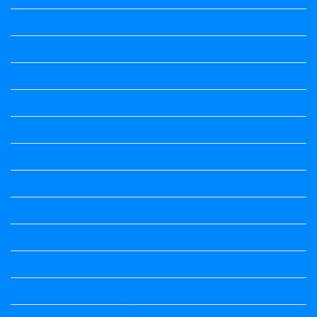
Vedio Lessons and Poems
Wishes
ಅಲಂಕಾರ
ಒಗಟುಗಳು
ಕನ್ನಡ ಕವಿ
ಕನ್ನಡ ನಿಘಂಟು
ಕಾವ್ಯನಾಮಗಳು
ಗಾದೆ ಮಾತು
ತತ್ಸಮ-ತದ್ಭವ
ದೇಶ್ಯ-ಅನ್ಯದೇಶ್ಯಗಳು
ಭಾರತದ ಇತಿಹಾಸ-ಸಾಮಾನ್ಯ ಜ್ಞಾನ