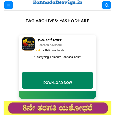
Skip
to
content
TAG ARCHIVES:
YASHODHARE
ನುಡಿ ಕೀಬೋರ್ಡ್
Kannada Keyboard
★ 4.5
• 1M+ downloads
"Fast typing + smooth Kannada input!"
DOWNLOAD NOW