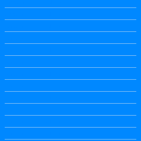
2nd Standard All Textbook
3rd Standard All Textbook
4th Standard All Textbook
5th standard
5th Standard All Textbook
6th Standard
6th Standard All Textbook
7th Standard
7th Standard All Textbook
8th Standard
8th Standard All Textbook
9th Standard All Textbook