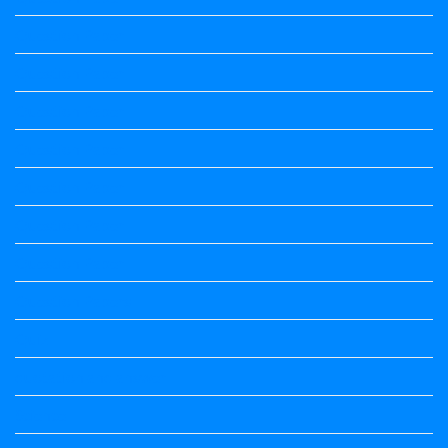
Question Paper
Question Paper
Question Paper
Question Paper
Question Paper
Question Paper
Question Paper
Question Papers
Quiz
quotation and answer
Science