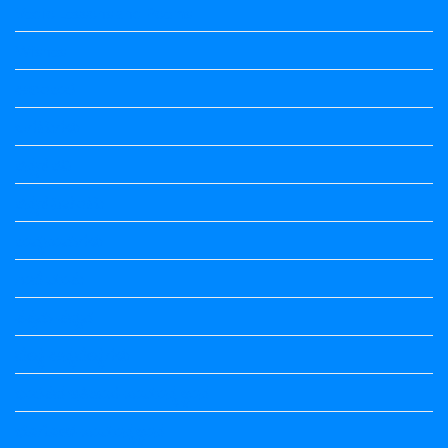
Vedio Lessons and Poems
Wishes
ಅಲಂಕಾರ
ಒಗಟುಗಳು
ಕನ್ನಡ ಕವಿ
ಕನ್ನಡ ನಿಘಂಟು
ಕಾವ್ಯನಾಮಗಳು
ಗಾದೆ ಮಾತು
ತತ್ಸಮ-ತದ್ಭವ
ದೇಶ್ಯ-ಅನ್ಯದೇಶ್ಯಗಳು
ಭಾರತದ ಇತಿಹಾಸ-ಸಾಮಾನ್ಯ ಜ್ಞಾನ
ಭೂಗೋಳ-ಸಾಮಾನ್ಯಜ್ಞಾನ