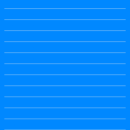
Kalika Chetarike
Kalika Chetarike
Kalika Chetarike
Kalika Chetarike
Kalika Chetarike
Kalika Chetarike
Kalika Chetarike
Kalika Chetarike
Kalika Chetarike
Kannada Notes
Kannada Notes
Kannada Notes