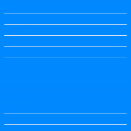
Maths notes
Maths Notes
Maths Notes
Maths Notes
political Science
Political Science
Prabandha
Question Paper
Question Paper
Question Paper
Question Paper
Question Paper