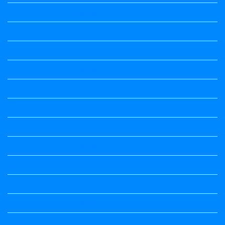
3rd Standard All Textbook
4th Standard All Textbook
5th standard
5th Standard All Textbook
6th Standard
6th Standard All Textbook
7th Standard
7th Standard All Textbook
8th Standard
8th Standard All Textbook
9th Standard All Textbook
Accountancy