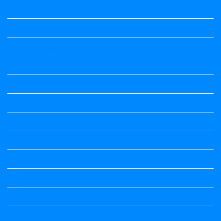
Kannada Notes
Kannada Notes
Kannada Notes
Kannada Notes
Kannada Notes
Kannada Notes
Kannada Notes
Kannada Poems Audio
Kannada Quotes
Kavanagalu
Life Quotes
Maths