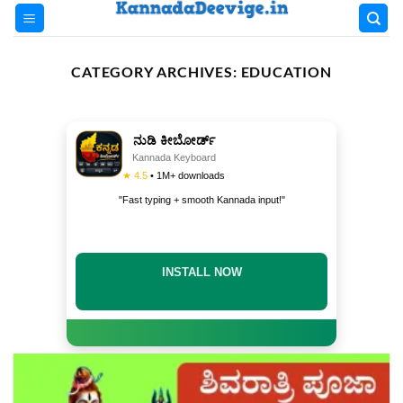
Skip
to
content
CATEGORY ARCHIVES:
EDUCATION
ನುಡಿ ಕೀಬೋರ್ಡ್
Kannada Keyboard
★ 4.5
• 1M+ downloads
"Fast typing + smooth Kannada input!"
INSTALL NOW