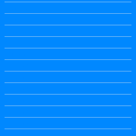
Maths Notes
Maths Notes
political Science
Political Science
Prabandha
Question Paper
Question Paper
Question Paper
Question Paper
Question Paper
Question Paper
Question Paper