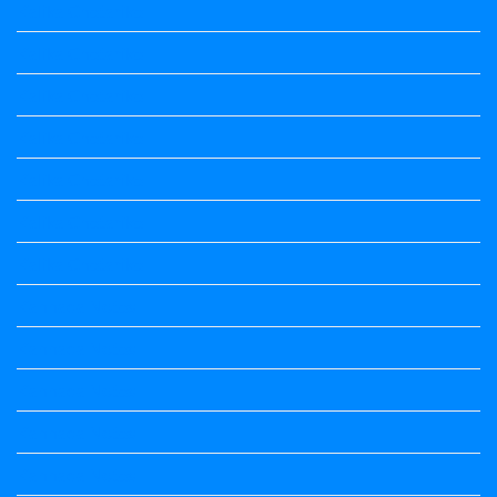
Kalika Chetarike
Kalika Chetarike
Kalika Chetarike
Kalika Chetarike
Kalika Chetarike
Kalika Chetarike
Kalika Chetarike
Kannada Notes
Kannada Notes
Kannada Notes
Kannada Notes
Kannada Notes