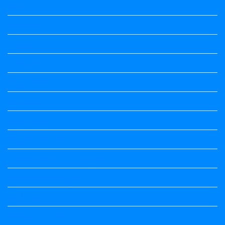
ಅಲಂಕಾರ
ಒಗಟುಗಳು
ಕನ್ನಡ ಕವಿ
ಕನ್ನಡ ನಿಘಂಟು
ಕಾವ್ಯನಾಮಗಳು
ಗಾದೆ ಮಾತು
ತತ್ಸಮ-ತದ್ಭವ
ದೇಶ್ಯ-ಅನ್ಯದೇಶ್ಯಗಳು
ಭಾರತದ ಇತಿಹಾಸ-ಸಾಮಾನ್ಯ ಜ್ಞಾನ
ಭೂಗೋಳ-ಸಾಮಾನ್ಯಜ್ಞಾನ
ಮಾತ್ರೆ-ಲಘು-ಗುರು
ವಿರುದ್ಧಾರ್ಥಕ ಶಬ್ದಗಳು