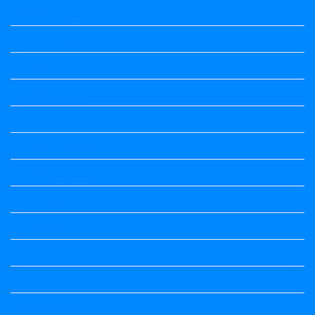
Kannada Notes
Kannada Notes
Kannada Notes
Kannada Notes
Kannada Notes
Kannada Poems Audio
Kannada Quotes
Kavanagalu
Life Quotes
Maths
Maths notes
Maths Notes