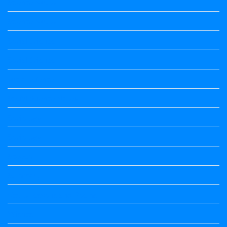
Science Notes
Science Notes
Social Science
Social Science
social science
Social Science Notes
Sociology
Sociology
Speech
Summary
Vedio Lessons and Poems
Wishes