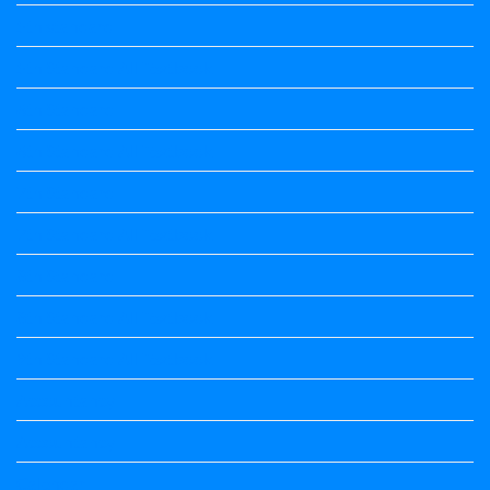
5th standard
5th Standard All Textbook
6th Standard
6th Standard All Textbook
7th Standard
7th Standard All Textbook
8th Standard
8th Standard All Textbook
9th Standard All Textbook
Accountancy
Accountancy
Calendar