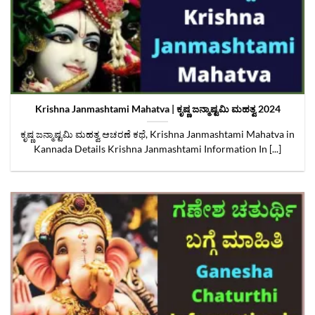
Krishna Janmashtami Mahatva | ಕೃಷ್ಣ ಜನ್ಮಾಷ್ಟಮಿ ಮಹತ್ವ 2024
ಕೃಷ್ಣ ಜನ್ಮಾಷ್ಟಮಿ ಮಹತ್ವ ಆಚರಣೆ ಕಥೆ, Krishna Janmashtami Mahatva in
Kannada Details Krishna Janmashtami Information In [...]