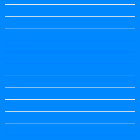
ಒಗಟುಗಳು
ಕನ್ನಡ ಕವಿ
ಕನ್ನಡ ನಿಘಂಟು
ಕಾವ್ಯನಾಮಗಳು
ಗಾದೆ ಮಾತು
ತತ್ಸಮ-ತದ್ಭವ
ದೇಶ್ಯ-ಅನ್ಯದೇಶ್ಯಗಳು
ಭಾರತದ ಇತಿಹಾಸ-ಸಾಮಾನ್ಯ ಜ್ಞಾನ
ಭೂಗೋಳ-ಸಾಮಾನ್ಯಜ್ಞಾನ
ಮಾತ್ರೆ-ಲಘು-ಗುರು
ವಿರುದ್ಧಾರ್ಥಕ ಶಬ್ದಗಳು