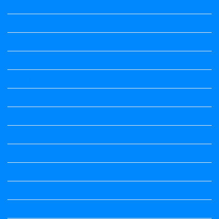
Maths Notes
Optional Kannada
political Science
Political Science
Prabandha
Question Paper
Question Paper
Question Paper
Question Paper
Question Paper
Question Paper
Question Paper