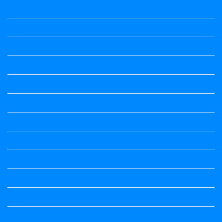
Question Paper
Question Paper
Question Paper
Question Paper
Question Paper
Question Papers
Quiz
quotation and answer
Science
Science
Science Notes
Science Notes