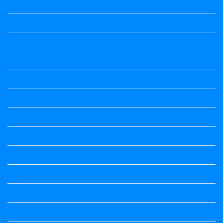
5th Standard All Textbook
6th Standard
6th Standard All Textbook
7th Standard
7th Standard All Textbook
8th Standard
8th Standard All Textbook
9th Standard All Textbook
Accountancy
Accountancy
Calendar
Economics