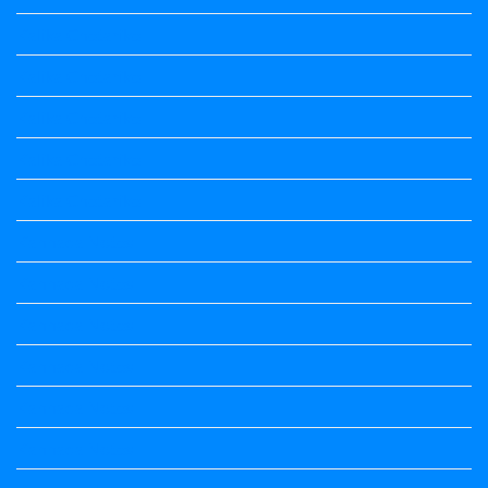
Kalika Chetarike
Kalika Chetarike
Kalika Chetarike
Kalika Chetarike
Kalika Chetarike
Kannada Notes
Kannada Notes
Kannada Notes
Kannada Notes
Kannada Notes
Kannada Notes