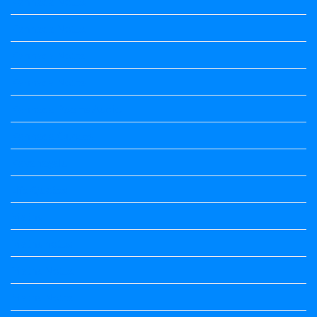
Kannada Notes
Kannada Notes
Kannada Notes
Kannada Notes
Kannada Poems Audio
Kannada Quotes
Kavanagalu
Life Quotes
Maths
Maths notes
Maths Notes
Maths Notes