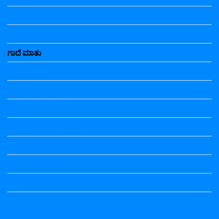
ಕನ್ನಡ ನಿಘಂಟು
ಕಾವ್ಯನಾಮಗಳು
ಗಾದೆ ಮಾತು
ತತ್ಸಮ-ತದ್ಭವ
ದೇಶ್ಯ-ಅನ್ಯದೇಶ್ಯಗಳು
ಭಾರತದ ಇತಿಹಾಸ-ಸಾಮಾನ್ಯ ಜ್ಞಾನ
ಭೂಗೋಳ-ಸಾಮಾನ್ಯಜ್ಞಾನ
ಮಾತ್ರೆ-ಲಘು-ಗುರು
ವಿರುದ್ಧಾರ್ಥಕ ಶಬ್ದಗಳು
ವ್ಯಾಕರಣ
ಸಾಮಾನ್ಯ ಜ್ಞಾನ