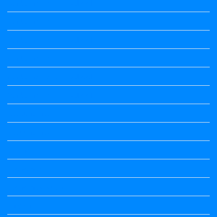
6th Standard All Textbook
7th Standard
7th Standard All Textbook
8th Standard
8th Standard All Textbook
9th Standard All Textbook
Accountancy
Accountancy
Calendar
Economics
Economics Notes
English