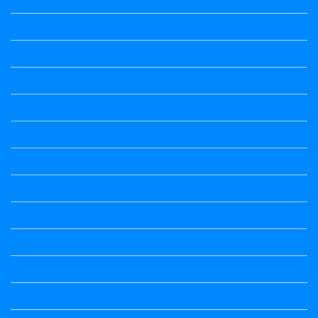
Kannada Notes
Kannada Poems Audio
Kannada Quotes
Kavanagalu
Life Quotes
Maths
Maths notes
Maths Notes
Maths Notes
Maths Notes
Optional Kannada