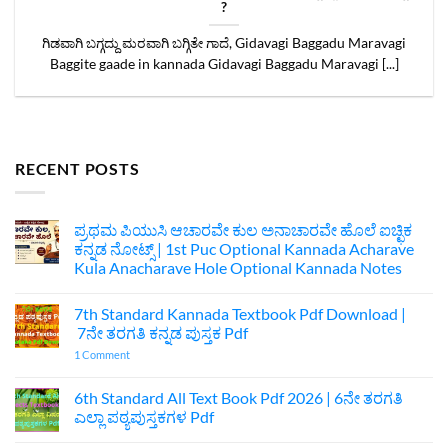
?
ಗಿಡವಾಗಿ ಬಗ್ಗದ್ದು ಮರವಾಗಿ ಬಗ್ಗಿತೇ ಗಾದೆ, Gidavagi Baggadu Maravagi
Baggite gaade in kannada Gidavagi Baggadu Maravagi [...]
RECENT POSTS
ಪ್ರಥಮ ಪಿಯುಸಿ ಆಚಾರವೇ ಕುಲ ಅನಾಚಾರವೇ ಹೊಲೆ ಐಚ್ಛಿಕ
ಕನ್ನಡ ನೋಟ್ಸ್ | 1st Puc Optional Kannada Acharave
Kula Anacharave Hole Optional Kannada Notes
No
Comments
7th Standard Kannada Textbook Pdf Download |
on
ಪ್ರಥಮ
7ನೇ ತರಗತಿ ಕನ್ನಡ ಪುಸ್ತಕ Pdf
ಪಿಯುಸಿ
ಆಚಾರವೇ
on
1 Comment
ಕುಲ
7th
ಅನಾಚಾರವೇ
Standard
ಹೊಲೆ
Kannada
6th Standard All Text Book Pdf 2026 | 6ನೇ ತರಗತಿ
ಐಚ್ಛಿಕ
Textbook
ಎಲ್ಲಾ ಪಠ್ಯಪುಸ್ತಕಗಳ Pdf
ಕನ್ನಡ
Pdf
ನೋಟ್ಸ್
Download
No
|
|