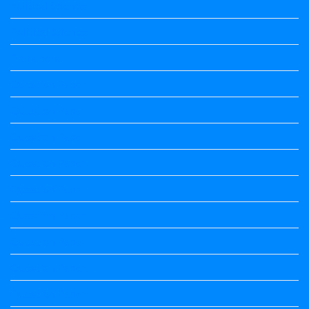
political Science
Political Science
Prabandha
Question Paper
Question Paper
Question Paper
Question Paper
Question Paper
Question Paper
Question Paper
Question Paper
Question Paper