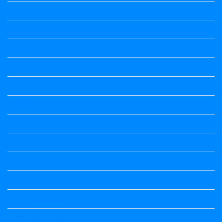
Hindi Notes
Hindi Notes
history
History Notes
Information
Jobs Updates
Kalika Chetarike
Kalika Chetarike
Kalika Chetarike
Kalika Chetarike
Kalika Chetarike
Kalika Chetarike