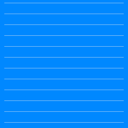
Kalika Chetarike
Kalika Chetarike
Kalika Chetarike
Kannada Notes
Kannada Notes
Kannada Notes
Kannada Notes
Kannada Notes
Kannada Notes
Kannada Notes
Kannada Notes
Kannada Notes