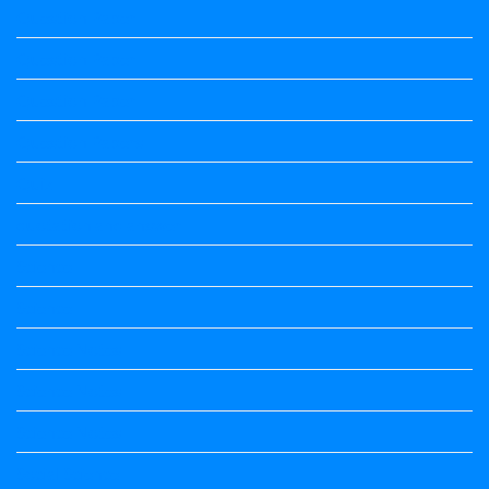
Question Paper
Question Paper
Question Paper
Question Papers
Quiz
quotation and answer
Science
Science
Science Notes
Science Notes
Science Notes
Social Science