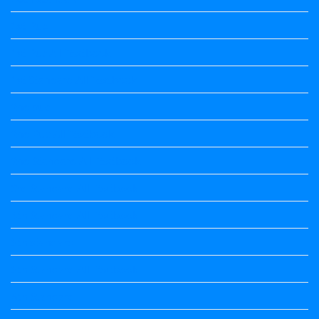
1st Puc
1st Puc All Textbook
1st Standard All Textbook
2nd puc
2nd Puc All Textbook
2nd Standard All Textbook
3rd Standard All Textbook
4th Standard All Textbook
5th standard
5th Standard All Textbook
6th Standard