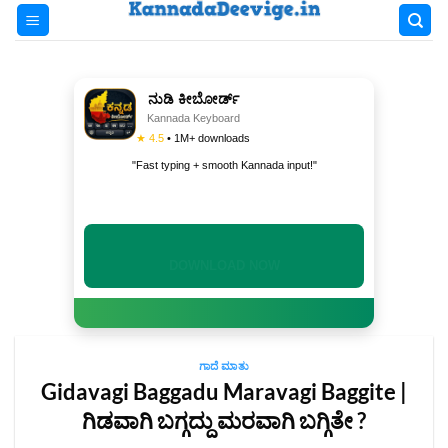
Skip
to
content
ನುಡಿ ಕೀಬೋರ್ಡ್
Kannada Keyboard
★ 4.5
• 1M+ downloads
"Fast typing + smooth Kannada input!"
INSTALL NOW
ಗಾದೆ ಮಾತು
Gidavagi Baggadu Maravagi Baggite |
ಗಿಡವಾಗಿ ಬಗ್ಗದ್ದು ಮರವಾಗಿ ಬಗ್ಗಿತೇ ?