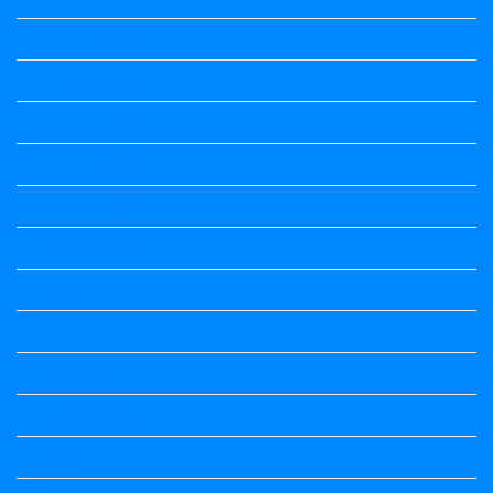
Kalika Chetarike
Kalika Chetarike
Kalika Chetarike
Kalika Chetarike
Kalika Chetarike
Kannada Notes
Kannada Notes
Kannada Notes
Kannada Notes
Kannada Notes
Kannada Notes