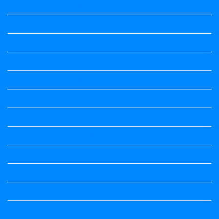
5th Standard All Textbook
6th Standard
6th Standard All Textbook
7th Standard
7th Standard All Textbook
8th Standard
8th Standard All Textbook
9th Standard All Textbook
Accountancy
Accountancy
Calendar
Economics