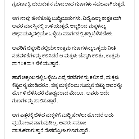
ಗ್ರಹಣಶಕ್ತಿ, ಚುರುಕುತನ ಮೊದಲಾದ ಗುಣಗಳು ಸಹಜವಾಗಿರುತ್ತದೆ.
ಆಗ ನಾವು ಹೇಳಿಕೊಟ್ಟ ಬುದ್ಧಿಮಾತುಗಳು, ವಿದ್ಯೆ ಎಲ್ಲಾ ಶಾಶ್ವತವಾಗಿ
ಅವರ ಮನಸ್ಸಿನಲ್ಲಿ ಉಳಿಯುತ್ತದೆ. ಆದ್ದರಿಂದ ಮಕ್ಕಳನ್ನು
ಚಿಕ್ಕವಯಸ್ಸಿನಲ್ಲಿಯೇ ಒಳ್ಳೆಯ ಮಾರ್ಗದಲ್ಲಿ ತಿದ್ದಿ ಬೆಳೆಸಬೇಕು.
ಅವರಿಗೆ ಚಿಕ್ಕಂದಿನಲ್ಲಿಯೇ ಉತ್ತಮ ಗುಣಗಳನ್ನು ಒಳ್ಳೆಯ ನೀತಿ
ನಡವಳಿಕೆಗಳನ್ನು ಕಲಿಸಿದರೆ ಆ ಮಕ್ಕಳು ಚೆನ್ನಾಗಿ ಕಲಿತು , ಉತ್ತಮ
ನಾಗರಿಕರಾಗಿ ಬೆಳೆಯುತ್ತಾರೆ .
ಹಾಗೆ ಚಿಕ್ಕಂದಿನಲ್ಲಿ ಒಳ್ಳೆಯ ವಿದ್ಯೆ ನಡತೆಗಳನ್ನು ಕಲಿಸದೆ , ಮಕ್ಕಳು
ಕೆಟ್ಟದನ್ನ ಮಾಡಿದರೂ , ಚಿಕ್ಕ ಮಕ್ಕಳೆಂದು ಸುಮ್ಮನೆ ಬಿಟ್ಟು ಅವರನ್ನೇ
ಹೊಗಳಿ ಬೆಳೆಸಿದರೆ ದೊಡ್ಡವರಾದ ಮೇಲೂ , ಅವರು ಅದೇ
ಗುಣಗಳನ್ನು ಪಾಲಿಸುತ್ತಾರೆ .
ಆಗ ಎತ್ತರಕ್ಕೆ ಬೆಳೆದ ಮಕ್ಕಳಿಗೆ ಬುದ್ದಿ ಹೇಳಲು ಹೋದರೆ ಅದು
ಪ್ರಯೋಜನವಾಗುವುದಿಲ್ಲ . ಅವರು ಸಮಾಜ
ಘಾತುಕರಾಗುತ್ತಾರೆ.ದೇಶದ್ರೋಹಿಗಳಾಗುತ್ತಾರೆ .