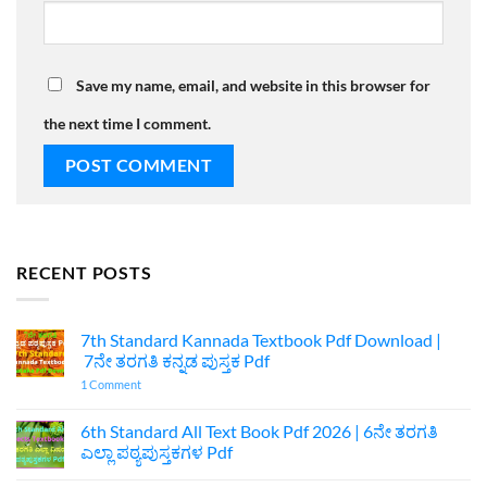
Save my name, email, and website in this browser for
the next time I comment.
RECENT POSTS
7th Standard Kannada Textbook Pdf Download |
7ನೇ ತರಗತಿ ಕನ್ನಡ ಪುಸ್ತಕ Pdf
on
1 Comment
7th
Standard
Kannada
6th Standard All Text Book Pdf 2026 | 6ನೇ ತರಗತಿ
Textbook
ಎಲ್ಲಾ ಪಠ್ಯಪುಸ್ತಕಗಳ Pdf
Pdf
Download
No
|