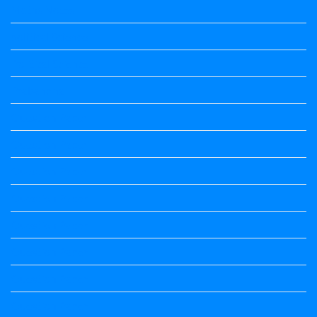
Maths Notes
political Science
Political Science
Prabandha
Question Paper
Question Paper
Question Paper
Question Paper
Question Paper
Question Paper
Question Paper
Question Paper