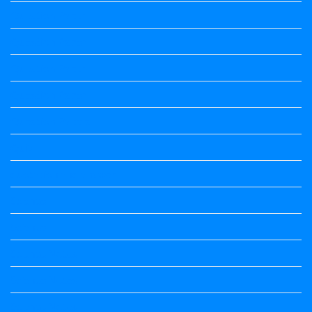
Question Paper
Question Paper
Question Paper
Question Paper
Question Papers
Quiz
quotation and answer
Science
Science
Science Notes
Science Notes
Science Notes