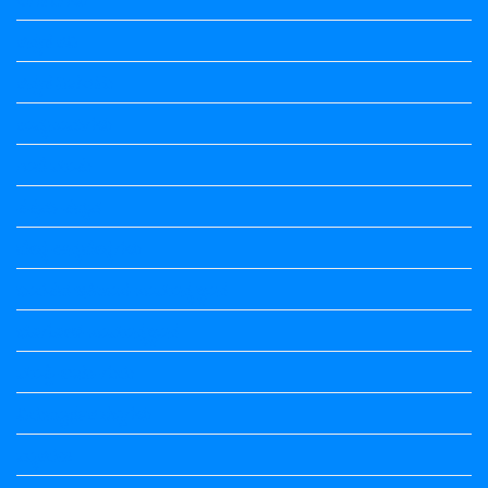
ಕನ್ನಡ ಕವಿ
ಕನ್ನಡ ನಿಘಂಟು
ಕಾವ್ಯನಾಮಗಳು
ಗಾದೆ ಮಾತು
ತತ್ಸಮ-ತದ್ಭವ
ದೇಶ್ಯ-ಅನ್ಯದೇಶ್ಯಗಳು
ಭಾರತದ ಇತಿಹಾಸ-ಸಾಮಾನ್ಯ ಜ್ಞಾನ
ಭೂಗೋಳ-ಸಾಮಾನ್ಯಜ್ಞಾನ
ಮಾತ್ರೆ-ಲಘು-ಗುರು
ವಿರುದ್ಧಾರ್ಥಕ ಶಬ್ದಗಳು
ವ್ಯಾಕರಣ