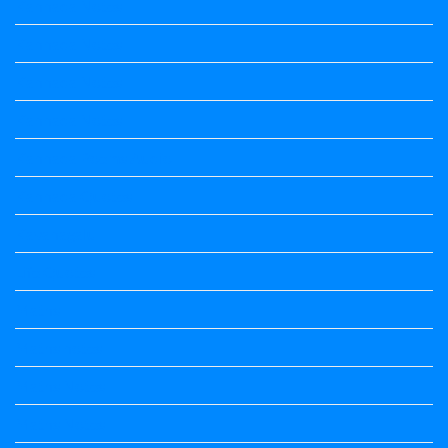
Kannada Notes
Kannada Notes
Kannada Notes
Kannada Notes
Kannada Poems Audio
Kannada Quotes
Kavanagalu
Life Quotes
Maths
Maths notes
Maths Notes
Maths Notes