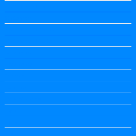
7th Standard All Textbook
8th Standard
8th Standard All Textbook
9th Standard All Textbook
Accountancy
Accountancy
Calendar
Economics
Economics Notes
English
English
english