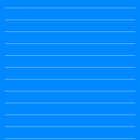
Kalika Chetarike
Kalika Chetarike
Kannada Notes
Kannada Notes
Kannada Notes
Kannada Notes
Kannada Notes
Kannada Notes
Kannada Notes
Kannada Notes
Kannada Notes
Kannada Notes