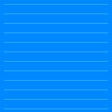
history
History Notes
Information
Jobs Updates
Kalika Chetarike
Kalika Chetarike
Kalika Chetarike
Kalika Chetarike
Kalika Chetarike
Kalika Chetarike
Kalika Chetarike