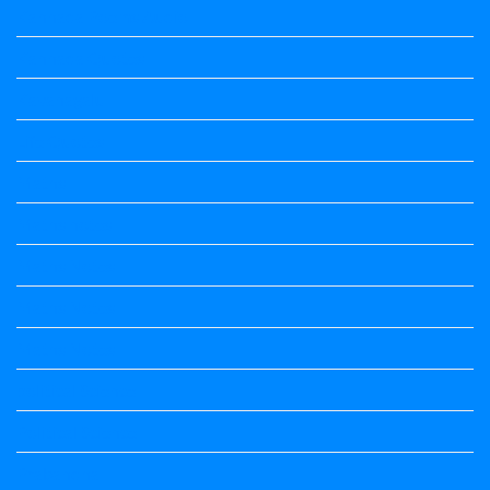
Kannada Poems Audio
Kannada Quotes
Kavanagalu
Life Quotes
Maths
Maths notes
Maths Notes
Maths Notes
Maths Notes
political Science
Political Science
Prabandha