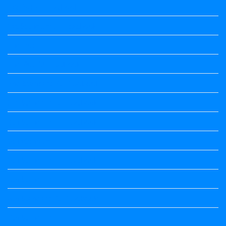
1st Puc All Textbook
1st Standard All Textbook
2nd puc
2nd Puc All Textbook
2nd Standard All Textbook
3rd Standard All Textbook
4th Standard All Textbook
5th standard
5th Standard All Textbook
6th Standard
6th Standard All Textbook
7th Standard