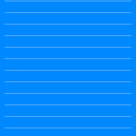
Question Paper
Question Paper
Question Paper
Question Paper
Question Paper
Question Paper
Question Paper
Question Paper
Question Paper
Question Paper
Question Paper
Question Paper