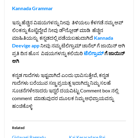
Kannada Grammar
ಇನ್ನು ಹೆಚ್ಚಿನ ವಿಷಯಗಳನ್ನು ನೀವು ತಿಳಿಯಲು ಕೆಳಗಡೆ ನಮ್ಮ ಆಪ್
ಲಿಂಕನ್ನು ಕೊಟ್ಟಿದ್ದೇವೆ ನೀವು ಡೌನ್ಲೋಡ್ ಮಾಡಿ ಹೆಚ್ಚಿನ
ಮಾಹಿತಿಯನ್ನು ಕನ್ನಡದಲ್ಲಿ ಪಡೆಯಬಹುದಾಗಿದೆ
Kannada
Deevige app
ನೀವು ನಮ್ಮ ಟೆಲಿಗ್ರಾಮ್ ಚಾನೆಲ್ ಗೆ ಜಾಯಿನ್ ಆಗಿ
ಪ್ರತಿ ದಿನ ಹೊಸ ವಿಷಯಗಳನ್ನು ಕಲಿಯಿರಿ
ಟೆಲಿಗ್ರಾಮ್
ಗೆ ಜಾಯಿನ್
ಆಗಿ
ಕನ್ನಡ ಗಾದೆಗಳು ಇಷ್ಟವಾಗಿದೆ ಎಂದು ಭಾವಿಸುತ್ತೇವೆ, ಕನ್ನಡ
ಗಾದೆಗಳು ಬರೆಯುವ ಸಣ್ಣ ಪ್ರಯತ್ನ ಇದಾಗಿದ್ದು ನಿಮ್ಮ ಸಲಹೆ
ಸೂಚನೆಗಳೇನಾದರು ಇದ್ದರೆ ದಯವಿಟ್ಟು Comment box ನಲ್ಲಿ
comment ಮಾಡುವುದರ ಮೂಲಕ ನಿಮ್ಮ ಅಭಿಪ್ರಾಯವನ್ನು
ಹಂಚಿಕೊಳ್ಳಿ
Related
Gidavagi Baggadu
Kai Kesaradare Bai