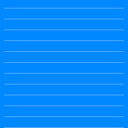
Maths notes
Maths Notes
Maths Notes
Maths Notes
political Science
Political Science
Prabandha
Question Paper
Question Paper
Question Paper
Question Paper
Question Paper