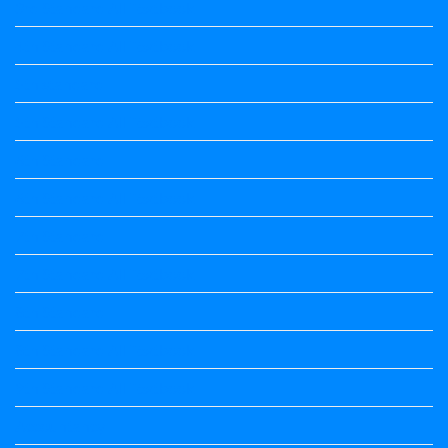
3rd Standard All Textbook
4th Standard All Textbook
5th standard
5th Standard All Textbook
6th Standard
6th Standard All Textbook
7th Standard
7th Standard All Textbook
8th Standard
8th Standard All Textbook
9th Standard All Textbook
Accountancy