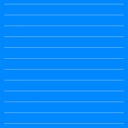
Wishes
ಅಲಂಕಾರ
ಒಗಟುಗಳು
ಕನ್ನಡ ಕವಿ
ಕನ್ನಡ ನಿಘಂಟು
ಕಾವ್ಯನಾಮಗಳು
ಗಾದೆ ಮಾತು
ತತ್ಸಮ-ತದ್ಭವ
ದೇಶ್ಯ-ಅನ್ಯದೇಶ್ಯಗಳು
ಭಾರತದ ಇತಿಹಾಸ-ಸಾಮಾನ್ಯ ಜ್ಞಾನ
ಭೂಗೋಳ-ಸಾಮಾನ್ಯಜ್ಞಾನ