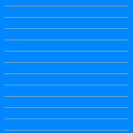
Kannada Notes
Kannada Notes
Kannada Notes
Kannada Notes
Kannada Notes
Kannada Notes
Kannada Notes
Kannada Poems Audio
Kannada Quotes
Kavanagalu
Life Quotes
Maths