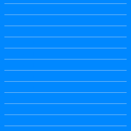
Kalika Chetarike
Kalika Chetarike
Kalika Chetarike
Kalika Chetarike
Kalika Chetarike
Kalika Chetarike
Kalika Chetarike
Kalika Chetarike
Kannada Notes
Kannada Notes
Kannada Notes