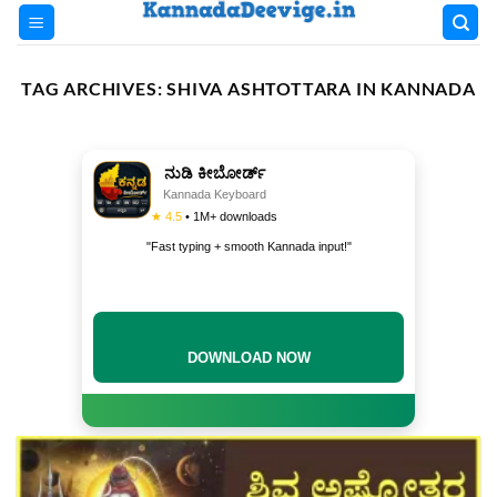
Skip
to
content
TAG ARCHIVES:
SHIVA ASHTOTTARA IN KANNADA
ನುಡಿ ಕೀಬೋರ್ಡ್
Kannada Keyboard
★ 4.5
• 1M+ downloads
"Fast typing + smooth Kannada input!"
DOWNLOAD NOW