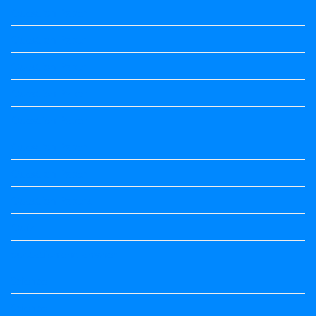
Question Paper
Question Paper
Question Paper
Question Paper
Question Paper
Question Paper
Question Paper
Question Papers
Quiz
quotation and answer
Science
Science