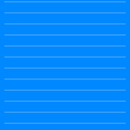
Science Notes
Science Notes
Science Notes
Social Science
Social Science
social science
Social Science Notes
Sociology
Sociology
Speech
Summary
Vedio Lessons and Poems