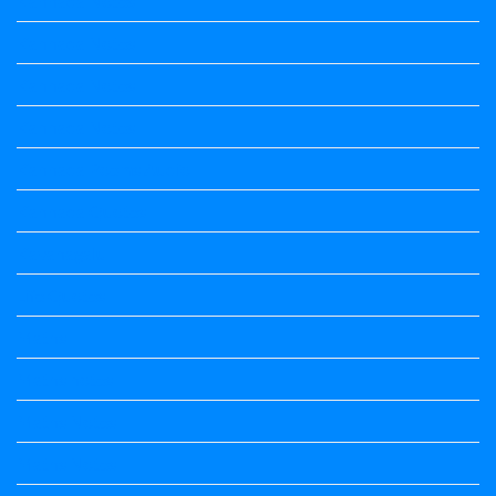
Kannada Notes
Kannada Notes
Kannada Notes
Kannada Notes
Kannada Poems Audio
Kannada Quotes
Kavanagalu
Life Quotes
Maths
Maths notes
Maths Notes
Maths Notes