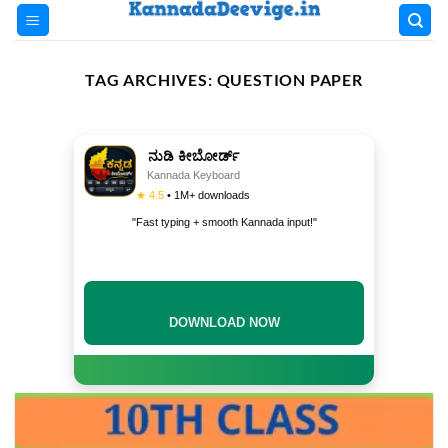
Skip
to
content
TAG ARCHIVES:
QUESTION PAPER
ನುಡಿ ಕೀಬೋರ್ಡ್
Kannada Keyboard
★ 4.5
• 1M+ downloads
"Fast typing + smooth Kannada input!"
INSTALL NOW