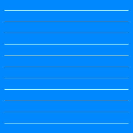
Question Paper
Question Paper
Question Paper
Question Paper
Question Paper
Question Papers
Quiz
quotation and answer
Science
Science
Science Notes
Science Notes