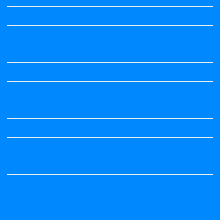
ಒಗಟುಗಳು
ಕನ್ನಡ ಕವಿ
ಕನ್ನಡ ನಿಘಂಟು
ಕಾವ್ಯನಾಮಗಳು
ಗಾದೆ ಮಾತು
ತತ್ಸಮ-ತದ್ಭವ
ದೇಶ್ಯ-ಅನ್ಯದೇಶ್ಯಗಳು
ಭಾರತದ ಇತಿಹಾಸ-ಸಾಮಾನ್ಯ ಜ್ಞಾನ
ಭೂಗೋಳ-ಸಾಮಾನ್ಯಜ್ಞಾನ
ಮಾತ್ರೆ-ಲಘು-ಗುರು
ವಿರುದ್ಧಾರ್ಥಕ ಶಬ್ದಗಳು