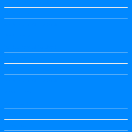
5th Standard All Textbook
6th Standard
6th Standard All Textbook
7th Standard
7th Standard All Textbook
8th Standard
8th Standard All Textbook
9th Standard All Textbook
Accountancy
Accountancy
Calendar
Economics