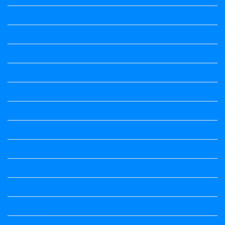
Kalika Chetarike
Kalika Chetarike
Kalika Chetarike
Kalika Chetarike
Kalika Chetarike
Kannada Notes
Kannada Notes
Kannada Notes
Kannada Notes
Kannada Notes
Kannada Notes