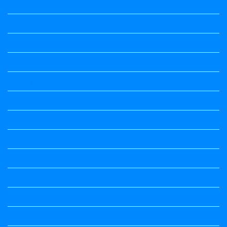
Maths Notes
Optional Kannada
political Science
Political Science
Prabandha
Question Paper
Question Paper
Question Paper
Question Paper
Question Paper
Question Paper
Question Paper