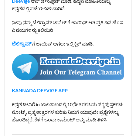
Deevige
ಆಪ್ ಡೌನ್ಲೋಡ್ ಮಾಡಿ. ಹೆಚ್ಚಿನ ಮಾಹಿತಿಯನ್ನು
ಕನ್ನಡದಲ್ಲಿ ಪಡೆಯಬಹುದಾಗಿದೆ.
ನೀವು ನಮ್ಮ ಟೆಲಿಗ್ರಾಮ್ ಚಾನೆಲ್ ಗೆ ಜಾಯಿನ್ ಆಗಿ ಪ್ರತಿ ದಿನ ಹೊಸ
ವಿಷಯಗಳನ್ನು ಕಲಿಯಿರಿ
ಟೆಲಿಗ್ರಾಮ್
ಗೆ ಜಾಯಿನ್ ಆಗಲು ಇಲ್ಲಿ ಕ್ಲಿಕ್ ಮಾಡಿ.
KANNADA DEEVIGE APP
ಕನ್ನಡ ದೀವಿಗೆ.in ಜಾಲತಾಣದಲ್ಲಿ 10ನೇ ತರಗತಿಯ ಪಠ್ಯಪುಸ್ತಕಗಳು
ನೋಟ್ಸ್ , ಪ್ರಶ್ನೆ ಉತ್ತರಗಳ ಕುರಿತು ನಿಮಗೆ ಯಾವುದೇ ಪ್ರಶ್ನೆಗಳನ್ನು
ಹೊಂದಿದ್ದರೆ, ಕೆಳಗೆ ಒಂದು ಕಾಮೆಂಟ್ ಅನ್ನು ಮಾಡಿ ತಿಳಿಸಿ