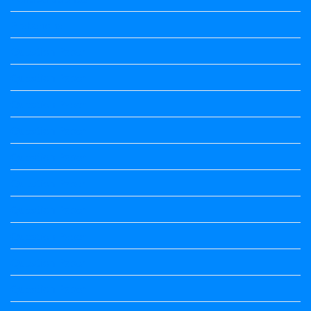
Prabandha
Question Paper
Question Paper
Question Paper
Question Paper
Question Paper
Question Paper
Question Paper
Question Paper
Question Paper
Question Paper