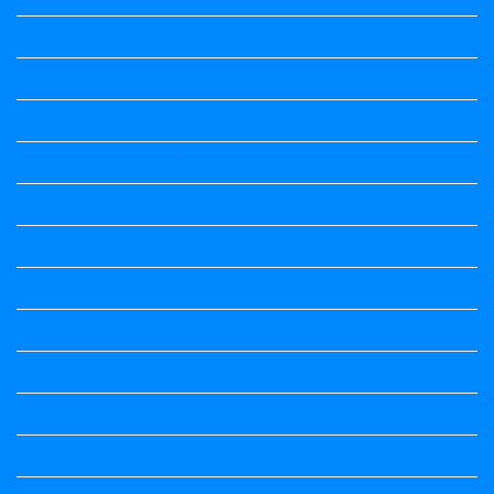
7th Standard
7th Standard All Textbook
8th Standard
8th Standard All Textbook
9th Standard All Textbook
Accountancy
Accountancy
Calendar
Economics
Economics Notes
English