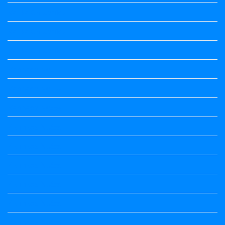
Kalika Chetarike
Kalika Chetarike
Kalika Chetarike
Kannada Notes
Kannada Notes
Kannada Notes
Kannada Notes
Kannada Notes
Kannada Notes
Kannada Notes
Kannada Notes
Kannada Notes