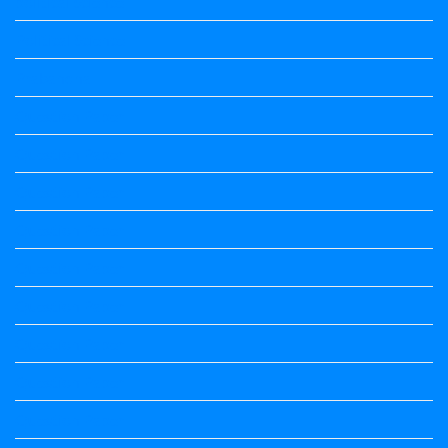
political Science
Political Science
Prabandha
Question Paper
Question Paper
Question Paper
Question Paper
Question Paper
Question Paper
Question Paper
Question Paper
Question Paper