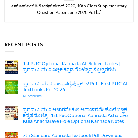
ಎಸ್ ಎಸ್ ಎಲ್ ಸಿ ಕೋಶನ್ ಪೇಪರ್ 2020, 10th Class Supplementary
Question Paper June 2020 Pdf [...]
RECENT POSTS
1st PUC Optional Kannada All Subject Notes |
ಪ್ರಥಮ ಪಿಯುಸಿ ಐಚ್ಛಿಕ ಕನ್ನಡ ನೋಟ್ಸ್‌ ಪ್ರಶ್ನೋತ್ತರಗಳು
No
Comments
ಪ್ರಥಮ ಪಿ ಯು ಸಿ ಎಲ್ಲಾ ಪಠ್ಯಪುಸ್ತಕಗಳ Pdf | First PUC All
on
1st
Textbooks Pdf 2026
PUC
Optional
on
4 Comments
Kannada
ಪ್ರಥಮ
All
ಪಿ
Subject
ಯು
ಪ್ರಥಮ ಪಿಯುಸಿ ಆಚಾರವೇ ಕುಲ ಅನಾಚಾರವೇ ಹೊಲೆ ಐಚ್ಛಿಕ
Notes
ಸಿ
ಕನ್ನಡ ನೋಟ್ಸ್ | 1st Puc Optional Kannada Acharave
|
ಎಲ್ಲಾ
ಪ್ರಥಮ
ಪಠ್ಯಪುಸ್ತಕಗಳ
Kula Anacharave Hole Optional Kannada Notes
ಪಿಯುಸಿ
Pdf
ಐಚ್ಛಿಕ
No
|
ಕನ್ನಡ
Comments
First
7th Standard Kannada Textbook Pdf Download |
on
ನೋಟ್ಸ್‌
PUC