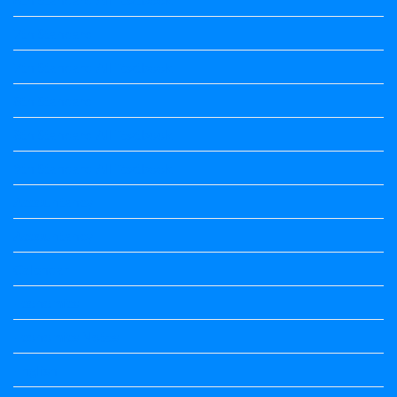
7th Standard
7th Standard All Textbook
8th Standard
8th Standard All Textbook
9th Standard All Textbook
Accountancy
Accountancy
Calendar
Economics
Economics Notes
English