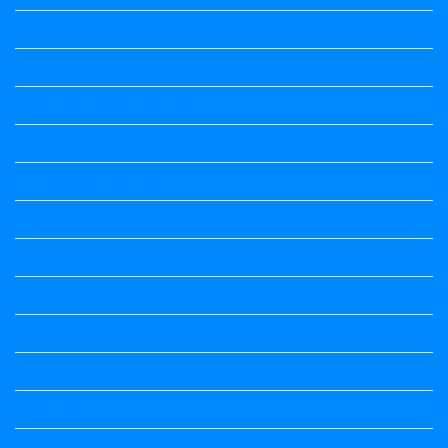
1st Puc
1st Puc All Textbook
1st Standard All Textbook
2nd puc
2nd Puc All Textbook
2nd Standard All Textbook
3rd Standard All Textbook
4th Standard All Textbook
5th standard
5th Standard All Textbook
6th Standard
6th Standard All Textbook