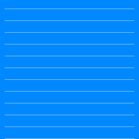
Question Paper
Question Paper
Question Paper
Question Papers
Quiz
quotation and answer
Science
Science
Science Notes
Science Notes
Science Notes
Social Science