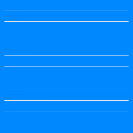
Hindi Notes
Hindi Notes
history
History Notes
Information
Jobs Updates
Kalika Chetarike
Kalika Chetarike
Kalika Chetarike
Kalika Chetarike
Kalika Chetarike
Kalika Chetarike