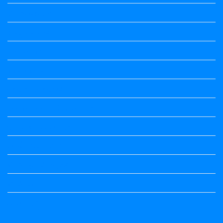
ಕನ್ನಡ ನಿಘಂಟು
ಕಾವ್ಯನಾಮಗಳು
ಗಾದೆ ಮಾತು
ತತ್ಸಮ-ತದ್ಭವ
ದೇಶ್ಯ-ಅನ್ಯದೇಶ್ಯಗಳು
ಭಾರತದ ಇತಿಹಾಸ-ಸಾಮಾನ್ಯ ಜ್ಞಾನ
ಭೂಗೋಳ-ಸಾಮಾನ್ಯಜ್ಞಾನ
ಮಾತ್ರೆ-ಲಘು-ಗುರು
ವಿರುದ್ಧಾರ್ಥಕ ಶಬ್ದಗಳು
ವ್ಯಾಕರಣ
ಸಾಮಾನ್ಯ ಜ್ಞಾನ