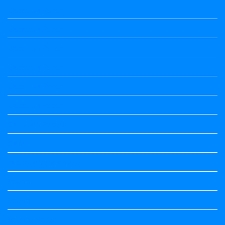
Question Paper
Question Paper
Question Paper
Question Paper
Question Paper
Question Paper
Question Papers
Quiz
quotation and answer
Science
Science
Science Notes