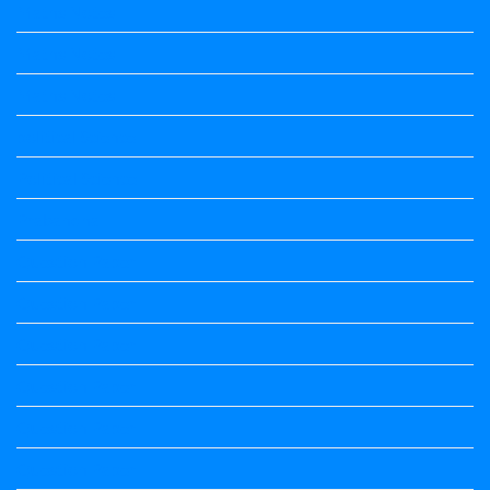
Maths Notes
Maths Notes
Maths Notes
political Science
Political Science
Prabandha
Question Paper
Question Paper
Question Paper
Question Paper
Question Paper
Question Paper