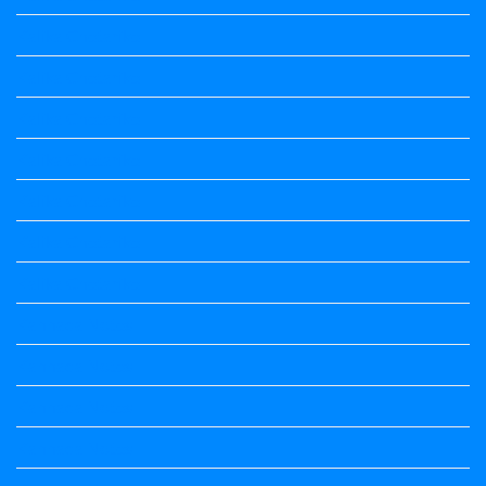
Kalika Chetarike
Kalika Chetarike
Kalika Chetarike
Kalika Chetarike
Kalika Chetarike
Kalika Chetarike
Kalika Chetarike
Kannada Notes
Kannada Notes
Kannada Notes
Kannada Notes