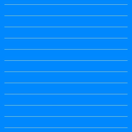
ಅಲಂಕಾರ
ಒಗಟುಗಳು
ಕನ್ನಡ ಕವಿ
ಕನ್ನಡ ನಿಘಂಟು
ಕಾವ್ಯನಾಮಗಳು
ಗಾದೆ ಮಾತು
ತತ್ಸಮ-ತದ್ಭವ
ದೇಶ್ಯ-ಅನ್ಯದೇಶ್ಯಗಳು
ಭಾರತದ ಇತಿಹಾಸ-ಸಾಮಾನ್ಯ ಜ್ಞಾನ
ಭೂಗೋಳ-ಸಾಮಾನ್ಯಜ್ಞಾನ
ಮಾತ್ರೆ-ಲಘು-ಗುರು