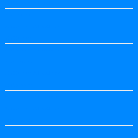
4th Standard All Textbook
5th standard
5th Standard All Textbook
6th Standard
6th Standard All Textbook
7th Standard
7th Standard All Textbook
8th Standard
8th Standard All Textbook
9th Standard All Textbook
Accountancy
Accountancy