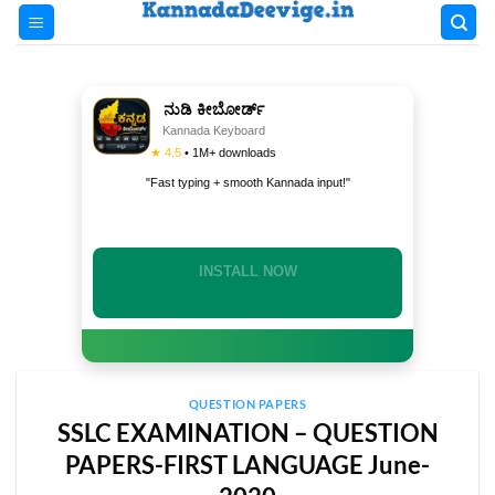
Skip
to
content
ನುಡಿ ಕೀಬೋರ್ಡ್
Kannada Keyboard
★ 4.5
• 1M+ downloads
"Fast typing + smooth Kannada input!"
INSTALL NOW
QUESTION PAPERS
SSLC EXAMINATION – QUESTION
PAPERS-FIRST LANGUAGE June-