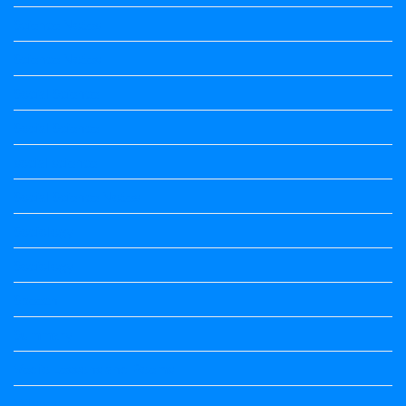
Science Notes
Science Notes
Social Science
Social Science
social science
Social Science Notes
Sociology
Sociology
Speech
Summary
Vedio Lessons and Poems
Wishes