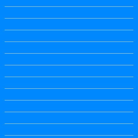
Kannada Notes
Kannada Notes
Kannada Notes
Kannada Notes
Kannada Notes
Kannada Notes
Kannada Poems Audio
Kannada Quotes
Kavanagalu
Life Quotes
Maths
Maths notes