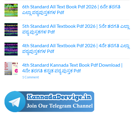
Standard
Kannada
6th Standard All Text Book Pdf 2026 | 6ನೇ ತರಗತಿ
Textbook
ಎಲ್ಲಾ ಪಠ್ಯಪುಸ್ತಕಗಳ Pdf
Pdf
Download
No
|
Comments
7ನೇ
5th Standard All Textbook Pdf 2026 | 5ನೇ ತರಗತಿ ಎಲ್ಲಾ
on
ತರಗತಿ
6th
ಪಠ್ಯ ಪುಸ್ತಕಗಳ Pdf
ಕನ್ನಡ
Standard
ಪುಸ್ತಕ
All
No
Pdf
Text
Comments
4th Standard All Textbook Pdf 2026 | 4ನೇ ತರಗತಿ ಎಲ್ಲಾ
Book
on
Pdf
5th
ಪಠ್ಯಪುಸ್ತಕಗಳ Pdf
2026
Standard
|
All
No
6ನೇ
Textbook
Comments
4th Standard Kannada Text Book Pdf Download |
ತರಗತಿ
Pdf
on
ಎಲ್ಲಾ
2026
4th
4ನೇ ತರಗತಿ ಕನ್ನಡ ಪಠ್ಯ ಪುಸ್ತಕ Pdf
ಪಠ್ಯಪುಸ್ತಕಗಳ
|
Standard
Pdf
5ನೇ
All
on
1 Comment
ತರಗತಿ
Textbook
4th
ಎಲ್ಲಾ
Pdf
Standard
ಪಠ್ಯ
2026
Kannada
ಪುಸ್ತಕಗಳ
|
Text
Pdf
4ನೇ
Book
ತರಗತಿ
Pdf
ಎಲ್ಲಾ
Download
ಪಠ್ಯಪುಸ್ತಕಗಳ
|
Pdf
4ನೇ
ತರಗತಿ
ಕನ್ನಡ
ಪಠ್ಯ
ಪುಸ್ತಕ
Pdf