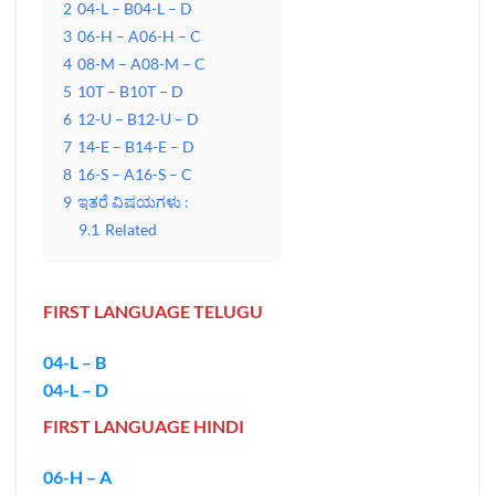
2
04-L – B04-L – D
3
06-H – A06-H – C
4
08-M – A08-M – C
5
10T – B10T – D
6
12-U – B12-U – D
7
14-E – B14-E – D
8
16-S – A16-S – C
9
ಇತರೆ ವಿಷಯಗಳು :
9.1
Related
FIRST LANGUAGE TELUGU
04-L – B
04-L – D
FIRST LANGUAGE HINDI
06-H – A