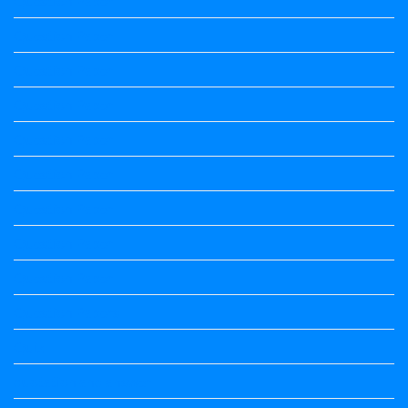
Question Paper
Question Paper
Question Paper
Question Paper
Question Paper
Question Paper
Question Paper
Question Paper
Question Paper
Question Papers
Quiz
quotation and answer