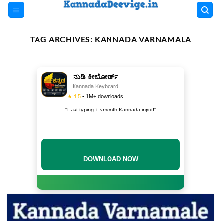
Skip
to
content
TAG ARCHIVES:
KANNADA VARNAMALA
ನುಡಿ ಕೀಬೋರ್ಡ್
Kannada Keyboard
★ 4.5
• 1M+ downloads
"Fast typing + smooth Kannada input!"
DOWNLOAD NOW