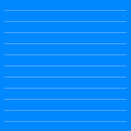
Summary
Vedio Lessons and Poems
Wishes
ಅಲಂಕಾರ
ಒಗಟುಗಳು
ಕನ್ನಡ ಕವಿ
ಕನ್ನಡ ನಿಘಂಟು
ಕಾವ್ಯನಾಮಗಳು
ಗಾದೆ ಮಾತು
ತತ್ಸಮ-ತದ್ಭವ
ದೇಶ್ಯ-ಅನ್ಯದೇಶ್ಯಗಳು
ಭಾರತದ ಇತಿಹಾಸ-ಸಾಮಾನ್ಯ ಜ್ಞಾನ