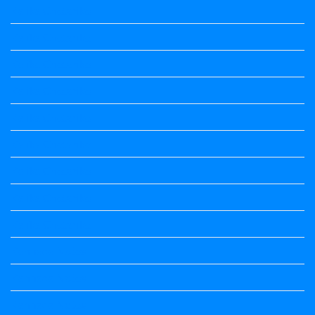
Kalika Chetarike
Kalika Chetarike
Kalika Chetarike
Kalika Chetarike
Kalika Chetarike
Kalika Chetarike
Kalika Chetarike
Kalika Chetarike
Kalika Chetarike
Kannada Notes
Kannada Notes
Kannada Notes