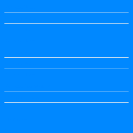
Kannada Notes
Kannada Notes
Kannada Notes
Kannada Notes
Kannada Notes
Kannada Notes
Kannada Notes
Kannada Poems Audio
Kannada Quotes
Kavanagalu
Life Quotes
Maths