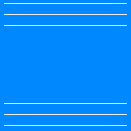
Maths notes
Maths Notes
Maths Notes
Maths Notes
Optional Kannada
political Science
Political Science
Prabandha
Question Paper
Question Paper
Question Paper