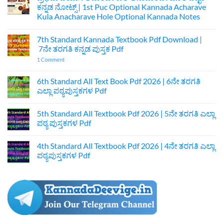
ಕನ್ನಡ ನೋಟ್ಸ್ | 1st Puc Optional Kannada Acharave
Kula Anacharave Hole Optional Kannada Notes
No
Comments
7th Standard Kannada Textbook Pdf Download |
on
ಪ್ರಥಮ
7ನೇ ತರಗತಿ ಕನ್ನಡ ಪುಸ್ತಕ Pdf
ಪಿಯುಸಿ
ಆಚಾರವೇ
on
1 Comment
ಕುಲ
7th
ಅನಾಚಾರವೇ
Standard
ಹೊಲೆ
Kannada
6th Standard All Text Book Pdf 2026 | 6ನೇ ತರಗತಿ
ಐಚ್ಛಿಕ
Textbook
ಎಲ್ಲಾ ಪಠ್ಯಪುಸ್ತಕಗಳ Pdf
ಕನ್ನಡ
Pdf
ನೋಟ್ಸ್
Download
No
|
|
Comments
1st
7ನೇ
5th Standard All Textbook Pdf 2026 | 5ನೇ ತರಗತಿ ಎಲ್ಲಾ
on
Puc
ತರಗತಿ
6th
ಪಠ್ಯ ಪುಸ್ತಕಗಳ Pdf
Optional
ಕನ್ನಡ
Standard
Kannada
ಪುಸ್ತಕ
All
No
Acharave
Pdf
Text
Comments
Kula
4th Standard All Textbook Pdf 2026 | 4ನೇ ತರಗತಿ ಎಲ್ಲಾ
Book
on
Anacharave
Pdf
5th
ಪಠ್ಯಪುಸ್ತಕಗಳ Pdf
Hole
2026
Standard
Optional
|
All
No
Kannada
6ನೇ
Textbook
Comments
Notes
ತರಗತಿ
Pdf
on
ಎಲ್ಲಾ
2026
4th
ಪಠ್ಯಪುಸ್ತಕಗಳ
|
Standard
Pdf
5ನೇ
All
ತರಗತಿ
Textbook
ಎಲ್ಲಾ
Pdf
ಪಠ್ಯ
2026