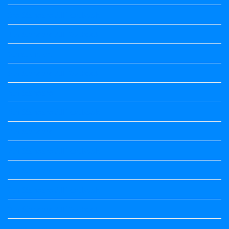
3rd Standard All Textbook
4th Standard All Textbook
5th standard
5th Standard All Textbook
6th Standard
6th Standard All Textbook
7th Standard
7th Standard All Textbook
8th Standard
8th Standard All Textbook
9th Standard All Textbook
Accountancy