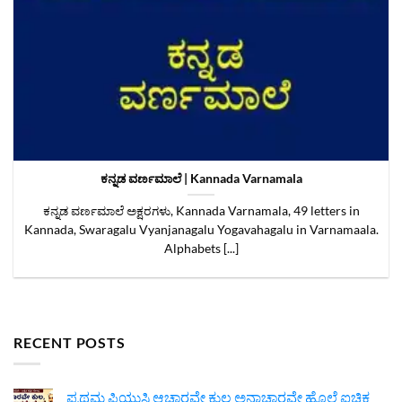
ಕನ್ನಡ ವರ್ಣಮಾಲೆ | Kannada Varnamala
ಕನ್ನಡ ವರ್ಣಮಾಲೆ ಅಕ್ಷರಗಳು, Kannada Varnamala, 49 letters in
Kannada, Swaragalu Vyanjanagalu Yogavahagalu in Varnamaala.
Alphabets [...]
RECENT POSTS
ಪ್ರಥಮ ಪಿಯುಸಿ ಆಚಾರವೇ ಕುಲ ಅನಾಚಾರವೇ ಹೊಲೆ ಐಚ್ಛಿಕ