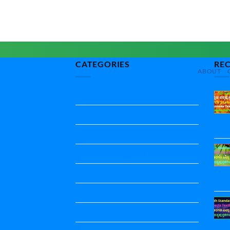
CATEGORIES
RE
ABOUT
10th All textbbok
10th standard
1st Puc
1st Puc All Textbook
1st Standard All Textbook
2nd puc
2nd Puc All Textbook