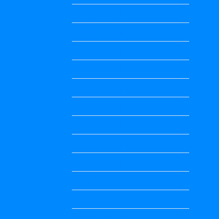
Kalika Chetarike
Kalika Chetarike
Kalika Chetarike
Kalika Chetarike
Kalika Chetarike
Kalika Chetarike
Kalika Chetarike
Kalika Chetarike
Kalika Chetarike
Kannada Notes
Kannada Notes
Kannada Notes