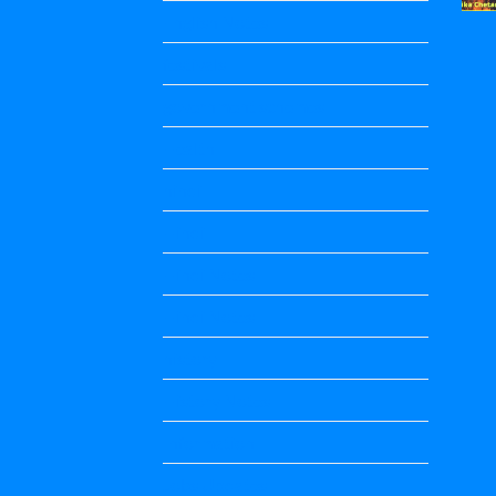
English Notes
festivals
government schemes
Health
hindi
Hindi
Hindi Notes
Hindi Notes
history
History Notes
Information
Jobs Updates