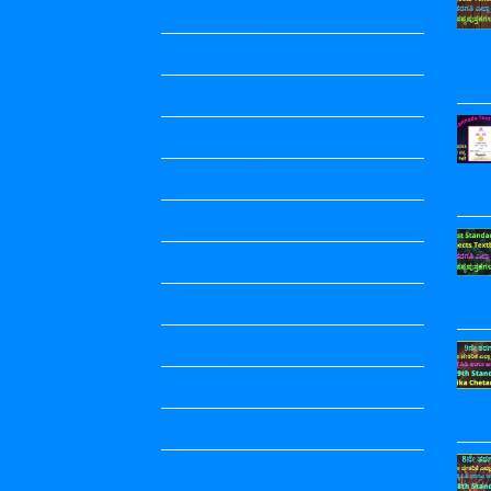
Accountancy
Accountancy
Calendar
Economics
Economics Notes
English
English
english
English
English Notes
English Notes
English Notes