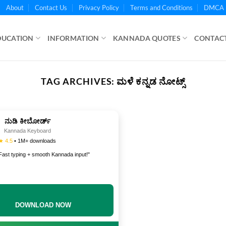
About
Contact Us
Privacy Policy
Terms and Conditions
DMCA 
DUCATION
INFORMATION
KANNADA QUOTES
CONTACT
TAG ARCHIVES:
ಮಳೆ ಕನ್ನಡ ನೋಟ್ಸ್
ನುಡಿ ಕೀಬೋರ್ಡ್
Kannada Keyboard
★ 4.5
• 1M+ downloads
Fast typing + smooth Kannada input!"
DOWNLOAD NOW