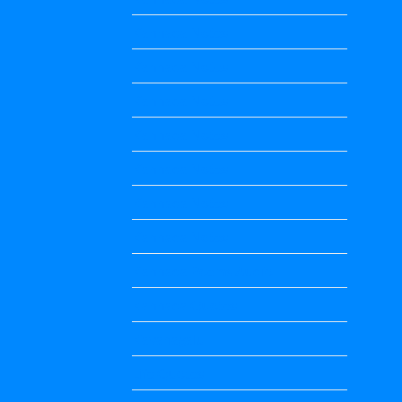
Kannada Notes
Kannada Notes
Kannada Notes
Kannada Notes
Kannada Notes
Kannada Notes
Kannada Notes
Kannada Poems Audio
Kannada Quotes
Kavanagalu
Life Quotes