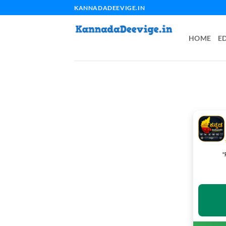
Skip
KANNADADEEVIGE.IN
to
content
HOME
E
"