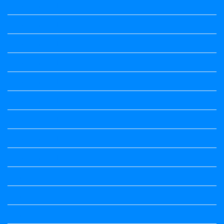
Kalika Chetarike
Kalika Chetarike
Kalika Chetarike
Kalika Chetarike
Kalika Chetarike
Kalika Chetarike
Kalika Chetarike
Kalika Chetarike
Kalika Chetarike
Kannada Notes
Kannada Notes
Kannada Notes