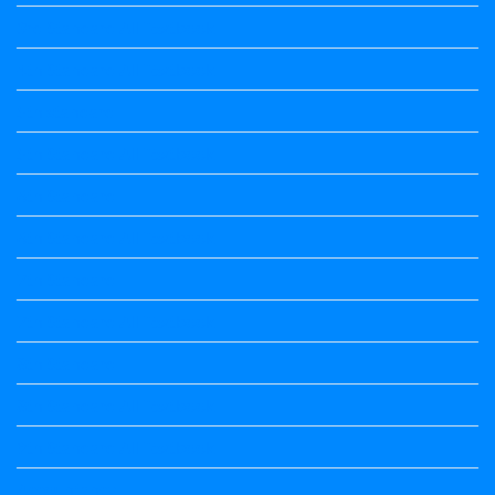
3rd Standard All Textbook
4th Standard All Textbook
5th standard
5th Standard All Textbook
6th Standard
6th Standard All Textbook
7th Standard
7th Standard All Textbook
8th Standard
8th Standard All Textbook
9th Standard All Textbook
Accountancy