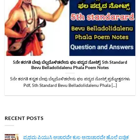
5ನೇ ತರಗತಿ ಬೇವು ಬೆಲ್ಲದೊಳಿಡಲೇನು ಫಲ ಪದ್ಯದ ನೋಟ್ಸ್|‌ 5th Standard
Bevu Belladolidalenu Phala Poem Notes
5ನೇ ತರಗತಿ ಕನ್ನಡ ಬೇವು ಬೆಲ್ಲದೊಳಿಡಲೇನು ಫಲ ಪದ್ಯದ ನೋಟ್ಸ್ ಪ್ರಶ್ನೋತ್ತರಗಳು
Pdf, 5th Standard Bevu Belladolidalenu Phala [...]
RECENT POSTS
ಪ್ರಥಮ ಪಿಯುಸಿ ಆಚಾರವೇ ಕುಲ ಅನಾಚಾರವೇ ಹೊಲೆ ಐಚ್ಛಿಕ