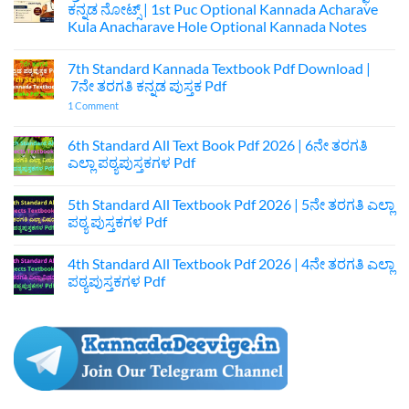
ಕನ್ನಡ ನೋಟ್ಸ್ | 1st Puc Optional Kannada Acharave
Kula Anacharave Hole Optional Kannada Notes
No
Comments
7th Standard Kannada Textbook Pdf Download |
on
ಪ್ರಥಮ
7ನೇ ತರಗತಿ ಕನ್ನಡ ಪುಸ್ತಕ Pdf
ಪಿಯುಸಿ
ಆಚಾರವೇ
on
1 Comment
ಕುಲ
7th
ಅನಾಚಾರವೇ
Standard
ಹೊಲೆ
Kannada
6th Standard All Text Book Pdf 2026 | 6ನೇ ತರಗತಿ
ಐಚ್ಛಿಕ
Textbook
ಎಲ್ಲಾ ಪಠ್ಯಪುಸ್ತಕಗಳ Pdf
ಕನ್ನಡ
Pdf
ನೋಟ್ಸ್
Download
No
|
|
Comments
1st
7ನೇ
5th Standard All Textbook Pdf 2026 | 5ನೇ ತರಗತಿ ಎಲ್ಲಾ
on
Puc
ತರಗತಿ
6th
ಪಠ್ಯ ಪುಸ್ತಕಗಳ Pdf
Optional
ಕನ್ನಡ
Standard
Kannada
ಪುಸ್ತಕ
All
No
Acharave
Pdf
Text
Comments
Kula
4th Standard All Textbook Pdf 2026 | 4ನೇ ತರಗತಿ ಎಲ್ಲಾ
Book
on
Anacharave
Pdf
5th
ಪಠ್ಯಪುಸ್ತಕಗಳ Pdf
Hole
2026
Standard
Optional
|
All
No
Kannada
6ನೇ
Textbook
Comments
Notes
ತರಗತಿ
Pdf
on
ಎಲ್ಲಾ
2026
4th
ಪಠ್ಯಪುಸ್ತಕಗಳ
|
Standard
Pdf
5ನೇ
All
ತರಗತಿ
Textbook
ಎಲ್ಲಾ
Pdf
ಪಠ್ಯ
2026
ಪುಸ್ತಕಗಳ
|