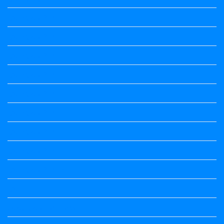
Question Paper
Question Paper
Question Paper
Question Paper
Question Paper
Question Paper
Question Paper
Question Paper
Question Papers
Quiz
quotation and answer