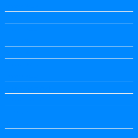
Kannada Notes
Kannada Notes
Kannada Notes
Kannada Notes
Kannada Notes
Kannada Notes
Kannada Notes
Kannada Poems Audio
Kannada Quotes
Kavanagalu
Life Quotes
Maths