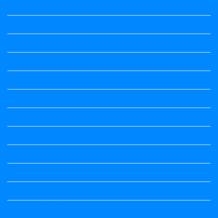
Summary
Vedio Lessons and Poems
Wishes
ಅಲಂಕಾರ
ಒಗಟುಗಳು
ಕನ್ನಡ ಕವಿ
ಕನ್ನಡ ನಿಘಂಟು
ಕಾವ್ಯನಾಮಗಳು
ಗಾದೆ ಮಾತು
ತತ್ಸಮ-ತದ್ಭವ
ದೇಶ್ಯ-ಅನ್ಯದೇಶ್ಯಗಳು
ಭಾರತದ ಇತಿಹಾಸ-ಸಾಮಾನ್ಯ ಜ್ಞಾನ