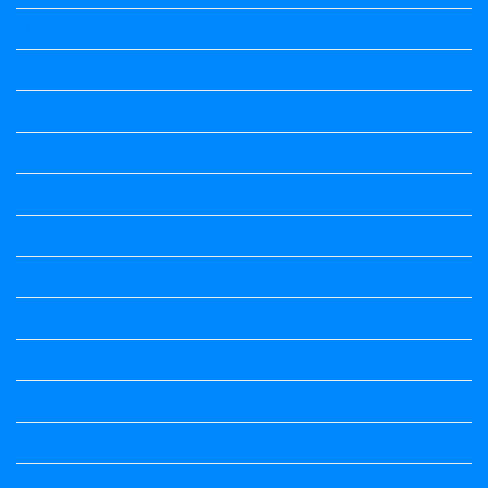
Maths notes
Maths Notes
Maths Notes
Maths Notes
Optional Kannada
political Science
Political Science
Prabandha
Question Paper
Question Paper
Question Paper
Question Paper