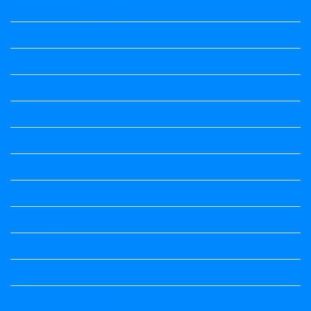
Vedio Lessons and Poems
Wishes
ಅಲಂಕಾರ
ಒಗಟುಗಳು
ಕನ್ನಡ ಕವಿ
ಕನ್ನಡ ನಿಘಂಟು
ಕಾವ್ಯನಾಮಗಳು
ಗಾದೆ ಮಾತು
ತತ್ಸಮ-ತದ್ಭವ
ದೇಶ್ಯ-ಅನ್ಯದೇಶ್ಯಗಳು
ಭಾರತದ ಇತಿಹಾಸ-ಸಾಮಾನ್ಯ ಜ್ಞಾನ
ಭೂಗೋಳ-ಸಾಮಾನ್ಯಜ್ಞಾನ