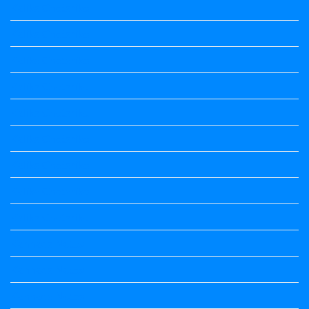
Kalika Chetarike
Kalika Chetarike
Kalika Chetarike
Kalika Chetarike
Kalika Chetarike
Kalika Chetarike
Kalika Chetarike
Kalika Chetarike
Kalika Chetarike
Kannada Notes
Kannada Notes
Kannada Notes