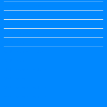
3rd Standard All Textbook
4th Standard All Textbook
5th standard
5th Standard All Textbook
6th Standard
6th Standard All Textbook
7th Standard
7th Standard All Textbook
8th Standard
8th Standard All Textbook
9th Standard All Textbook
Accountancy