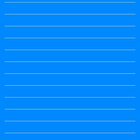
Maths notes
Maths Notes
Maths Notes
Maths Notes
political Science
Political Science
Prabandha
Question Paper
Question Paper
Question Paper
Question Paper
Question Paper