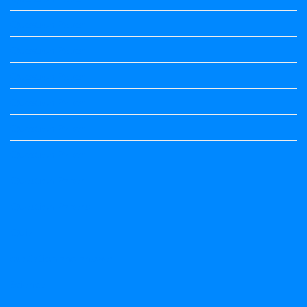
Question Paper
Question Paper
Question Paper
Question Paper
Question Paper
Question Paper
Question Paper
Question Papers
Quiz
quotation and answer
Science