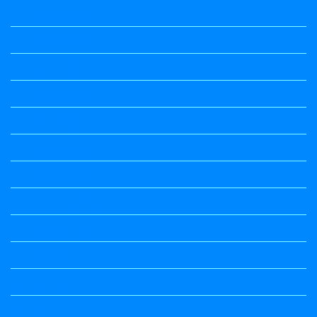
Kannada Notes
Kannada Notes
Kannada Notes
Kannada Notes
Kannada Notes
Kannada Notes
Kannada Notes
Kannada Poems Audio
Kannada Quotes
Kavanagalu
Life Quotes
Maths