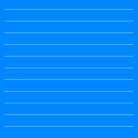
Question Paper
Question Paper
Question Paper
Question Paper
Question Paper
Question Paper
Question Paper
Question Papers
Quiz
quotation and answer
Science
Science