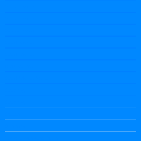
Science Notes
Science Notes
Science Notes
Social Science
Social Science
social science
Social Science Notes
Sociology
Sociology
Speech
Summary
Vedio Lessons and Poems