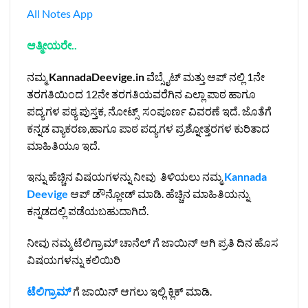
All Notes App
ಆತ್ಮೀಯರೇ..
ನಮ್ಮ
KannadaDeevige.in
ವೆಬ್ಸೈಟ್ ಮತ್ತು ಆಪ್ ನಲ್ಲಿ 1ನೇ
ತರಗತಿಯಿಂದ 12ನೇ ತರಗತಿಯವರೆಗಿನ ಎಲ್ಲಾ ಪಾಠ ಹಾಗೂ
ಪದ್ಯಗಳ ಪಠ್ಯ ಪುಸ್ತಕ, ನೋಟ್ಸ್ ಸಂಪೂರ್ಣ ವಿವರಣೆ ಇದೆ. ಜೊತೆಗೆ
ಕನ್ನಡ ವ್ಯಾಕರಣ,ಹಾಗೂ ಪಾಠ ಪದ್ಯಗಳ ಪ್ರಶ್ನೋತ್ತರಗಳ ಕುರಿತಾದ
ಮಾಹಿತಿಯೂ ಇದೆ.
ಇನ್ನು ಹೆಚ್ಚಿನ ವಿಷಯಗಳನ್ನು ನೀವು ತಿಳಿಯಲು ನಮ್ಮ
Kannada
Deevige
ಆಪ್ ಡೌನ್ಲೋಡ್ ಮಾಡಿ. ಹೆಚ್ಚಿನ ಮಾಹಿತಿಯನ್ನು
ಕನ್ನಡದಲ್ಲಿ ಪಡೆಯಬಹುದಾಗಿದೆ.
ನೀವು ನಮ್ಮ ಟೆಲಿಗ್ರಾಮ್ ಚಾನೆಲ್ ಗೆ ಜಾಯಿನ್ ಆಗಿ ಪ್ರತಿ ದಿನ ಹೊಸ
ವಿಷಯಗಳನ್ನು ಕಲಿಯಿರಿ
ಟೆಲಿಗ್ರಾಮ್
ಗೆ ಜಾಯಿನ್ ಆಗಲು ಇಲ್ಲಿ ಕ್ಲಿಕ್ ಮಾಡಿ.