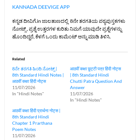
KANNADA DEEVIGE APP
ಕನ್ನಡ ದೀವಿಗೆ.in ಜಾಲತಾಣದಲ್ಲಿ 8ನೇ ತರಗತಿಯ ಪಠ್ಯಪುಸ್ತಕಗಳು
ನೋಟ್ಸ್ , ಪ್ರಶ್ನೆ ಉತ್ತರಗಳ ಕುರಿತು ನಿಮಗೆ ಯಾವುದೇ ಪ್ರಶ್ನೆಗಳನ್ನು
ಹೊಂದಿದ್ದರೆ, ಕೆಳಗೆ ಒಂದು ಕಾಮೆಂಟ್ ಅನ್ನು ಮಾಡಿ ತಿಳಿಸಿ.
Related
8ನೇ ತರಗತಿ ಹಿಂದಿ ನೋಟ್ಸ್‌ |
आठवीं कक्षा छुट्टी पत्र हिंदी नोट्स
8th Standard Hindi Notes |
| 8th Standard Hindi
आठवीं कक्षा हिंदी नोट्स
Chutti Patra Question And
11/07/2026
Answer
In "Hindi Notes"
11/07/2026
In "Hindi Notes"
आठवीं कक्षा हिंदी प्रार्थना नोट्स |
8th Standard Hindi
Chapter 1 Prarthana
Poem Notes
11/07/2026