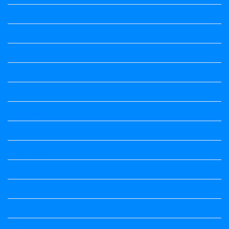
Wishes
ಅಲಂಕಾರ
ಒಗಟುಗಳು
ಕನ್ನಡ ಕವಿ
ಕನ್ನಡ ನಿಘಂಟು
ಕಾವ್ಯನಾಮಗಳು
ಗಾದೆ ಮಾತು
ತತ್ಸಮ-ತದ್ಭವ
ದೇಶ್ಯ-ಅನ್ಯದೇಶ್ಯಗಳು
ಭಾರತದ ಇತಿಹಾಸ-ಸಾಮಾನ್ಯ ಜ್ಞಾನ
ಭೂಗೋಳ-ಸಾಮಾನ್ಯಜ್ಞಾನ
ಮಾತ್ರೆ-ಲಘು-ಗುರು