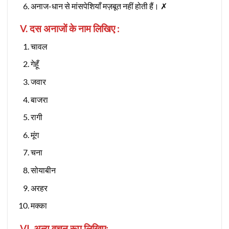
अनाज-धान से मांसपेशियाँ मज़बूत नहीं होती हैं। ✗
V. दस अनाजों के नाम लिखिए :
चावल
गेहूँ
जवार
बाजरा
रागी
मूंग
चना
सोयाबीन
अरहर
मक्का
VI. अन्य वचन रूप लिखिए: