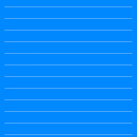
Maths notes
Maths Notes
Maths Notes
Maths Notes
political Science
Political Science
Prabandha
Question Paper
Question Paper
Question Paper
Question Paper
Question Paper