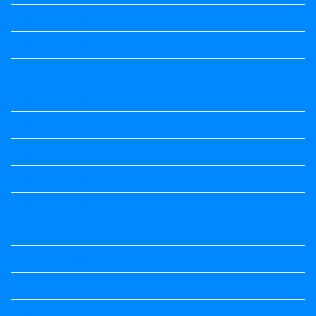
Kalika Chetarike
Kalika Chetarike
Kalika Chetarike
Kalika Chetarike
Kalika Chetarike
Kalika Chetarike
Kalika Chetarike
Kalika Chetarike
Kannada Notes
Kannada Notes
Kannada Notes
Kannada Notes