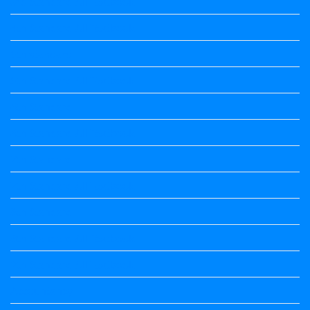
3rd Standard All Textbook
4th Standard All Textbook
5th standard
5th Standard All Textbook
6th Standard
6th Standard All Textbook
7th Standard
7th Standard All Textbook
8th Standard
8th Standard All Textbook
9th Standard All Textbook
Accountancy