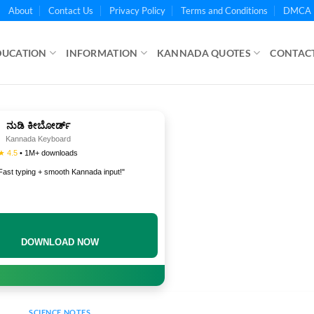
About
Contact Us
Privacy Policy
Terms and Conditions
DMCA 
DUCATION
INFORMATION
KANNADA QUOTES
CONTACT
ನುಡಿ ಕೀಬೋರ್ಡ್
Kannada Keyboard
★ 4.5
• 1M+ downloads
Fast typing + smooth Kannada input!"
DOWNLOAD NOW
SCIENCE NOTES