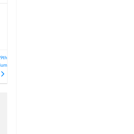
 9th
dium