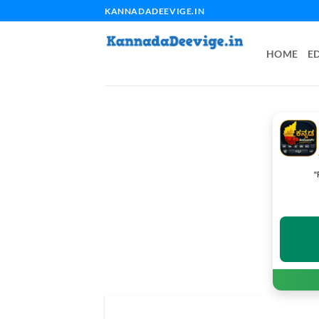
Skip
KANNADADEEVIGE.IN
to
content
HOME
E
"