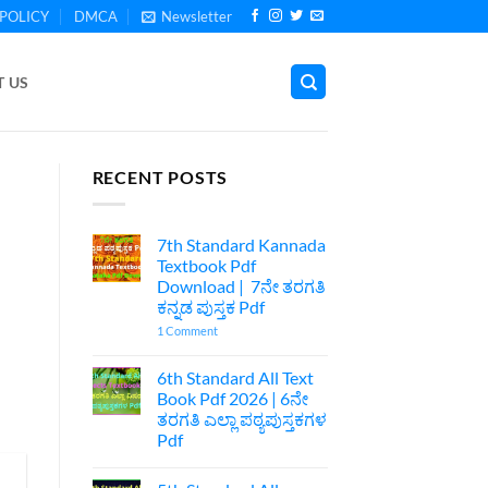
POLICY
DMCA
Newsletter
 US
RECENT POSTS
7th Standard Kannada
Textbook Pdf
Download | 7ನೇ ತರಗತಿ
ಕನ್ನಡ ಪುಸ್ತಕ Pdf
on
1 Comment
7th
Standard
Kannada
6th Standard All Text
Textbook
Book Pdf 2026 | 6ನೇ
Pdf
Download
ತರಗತಿ ಎಲ್ಲಾ ಪಠ್ಯಪುಸ್ತಕಗಳ
|
Pdf
7ನೇ
ತರಗತಿ
No
ಕನ್ನಡ
Comments
ಪುಸ್ತಕ