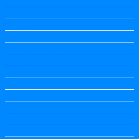
7th Standard
7th Standard All Textbook
8th Standard
8th Standard All Textbook
9th Standard All Textbook
Accountancy
Accountancy
Calendar
Economics
Economics Notes
English
English