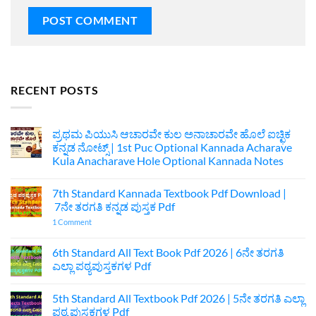
RECENT POSTS
ಪ್ರಥಮ ಪಿಯುಸಿ ಆಚಾರವೇ ಕುಲ ಅನಾಚಾರವೇ ಹೊಲೆ ಐಚ್ಛಿಕ
ಕನ್ನಡ ನೋಟ್ಸ್ | 1st Puc Optional Kannada Acharave
Kula Anacharave Hole Optional Kannada Notes
No
Comments
7th Standard Kannada Textbook Pdf Download |
on
ಪ್ರಥಮ
7ನೇ ತರಗತಿ ಕನ್ನಡ ಪುಸ್ತಕ Pdf
ಪಿಯುಸಿ
ಆಚಾರವೇ
on
1 Comment
ಕುಲ
7th
ಅನಾಚಾರವೇ
Standard
ಹೊಲೆ
Kannada
6th Standard All Text Book Pdf 2026 | 6ನೇ ತರಗತಿ
ಐಚ್ಛಿಕ
Textbook
ಎಲ್ಲಾ ಪಠ್ಯಪುಸ್ತಕಗಳ Pdf
ಕನ್ನಡ
Pdf
ನೋಟ್ಸ್
Download
No
|
|
Comments
1st
7ನೇ
5th Standard All Textbook Pdf 2026 | 5ನೇ ತರಗತಿ ಎಲ್ಲಾ
on
Puc
ತರಗತಿ
6th
ಪಠ್ಯ ಪುಸ್ತಕಗಳ Pdf
Optional
ಕನ್ನಡ