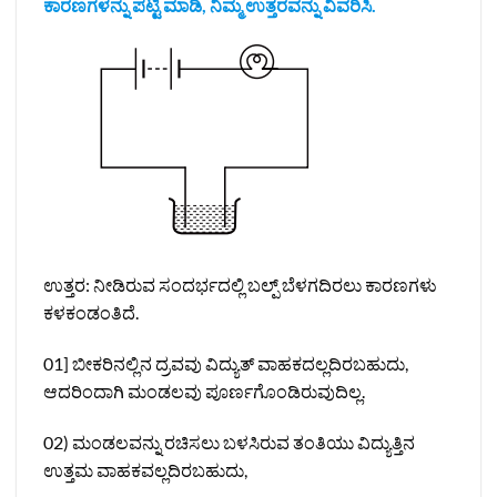
ಕಾರಣಗಳನ್ನು ಪಟ್ಟಿ ಮಾಡಿ, ನಿಮ್ಮ ಉತ್ತರವನ್ನು ವಿವರಿಸಿ.
ಉತ್ತರ: ನೀಡಿರುವ ಸಂದರ್ಭದಲ್ಲಿ ಬಲ್ಪ್ ಬೆಳಗದಿರಲು ಕಾರಣಗಳು
ಕಳಕಂಡಂತಿದೆ.
01] ಬೀಕರಿನಲ್ಲಿನ ದ್ರವವು ವಿದ್ಯುತ್‌ ವಾಹಕದಲ್ಲದಿರಬಹುದು,
ಆದರಿಂದಾಗಿ ಮಂಡಲವು ಪೂರ್ಣಗೊಂಡಿರುವುದಿಲ್ಲ.
02) ಮಂಡಲವನ್ನು ರಚಿಸಲು ಬಳಸಿರುವ ತಂತಿಯು ವಿದ್ಯುತ್ತಿನ
ಉತ್ತಮ ವಾಹಕವಲ್ಲದಿರಬಹುದು,