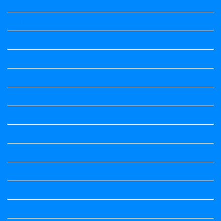
Political Science
Prabandha
Question Paper
Question Paper
Question Paper
Question Paper
Question Paper
Question Paper
Question Paper
Question Paper
Question Paper
Question Paper