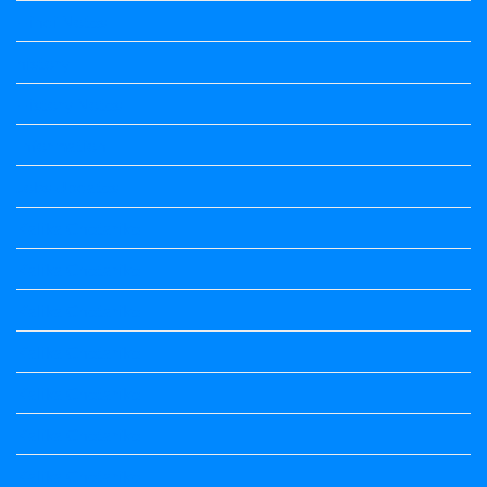
Hindi Notes
history
History Notes
Information
Jobs Updates
Kalika Chetarike
Kalika Chetarike
Kalika Chetarike
Kalika Chetarike
Kalika Chetarike
Kalika Chetarike
Kalika Chetarike