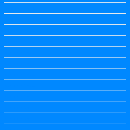
Kalika Chetarike
Kalika Chetarike
Kannada Notes
Kannada Notes
Kannada Notes
Kannada Notes
Kannada Notes
Kannada Notes
Kannada Notes
Kannada Notes
Kannada Notes
Kannada Notes