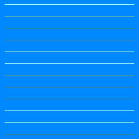
1st Puc All Textbook
1st Standard All Textbook
2nd puc
2nd Puc All Textbook
2nd Standard All Textbook
3rd Standard All Textbook
4th Standard All Textbook
5th standard
5th Standard All Textbook
6th Standard
6th Standard All Textbook