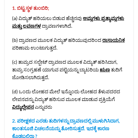
1. ಬಿಟ್ಟ ಸ್ಥಳ ತುಂಬಿರಿ;
(a) ವಿದ್ಯುತ್‌ ಹರಿಯಲು ಬಿಡುವ ಹೆಚ್ಚಿನವು
ಆಮ್ಲಗಳು ಪ್ರತ್ಯಾಮ್ಲಗಳು
ಮತ್ತು ಲವಣಗಳ
ದ್ರಾವಣಗಳಾಗಿದೆ.
(b) ದ್ರಾವಣದ ಮೂಲಕ ವಿದ್ಯುತ್ ಹರಿಯುವುದರಿಂದ
ರಾಸಾಯನಿಕ
ಪರಿಣಾಮ ಉಂಟಾಗುತ್ತದೆ.
(c) ತಾಮ್ರದ ಸಲ್ಪೇಟ್ ದ್ರಾವಣದ ಮೂಲಕ ವಿದ್ಯುತ್‌ ಹರಿಸಿದಾಗ,
ತಾಮ್ರ ಸಂಗ್ರಹಣೆ ಯಾಗುವ ಪಟ್ಟಿಯನ್ನು ಬ್ಯಾಟರಿಯ
ಋಣ
ತುದಿಗೆ
ಜೋಡಿಸಲಾಗಿರುತ್ತದೆ.
(d) ಒಂದು ಲೋಹದ ಮೇಲೆ ಇನ್ನೊಂದು ಲೋಹದ ತೆಳುಪದರದ
ಲೇಪನವನ್ನು ವಿದ್ಯುತ್‌ ಹರಿಸುವ ಮೂಲಕ ಮಾಡುವ ಪ್ರಕ್ರಿಯೆಗೆ
ವಿದ್ಯುಲ್ಲೇಪನ
ಎನ್ನುವರು
2. ಪರೀಕ್ಷಕದ ಎರಡು ತುದಿಗಳನ್ನು ದ್ರಾವಣದಲ್ಲಿ ಮುಳುಗಿಸಿದಾಗ,
ಕಾಂತಸೂಜಿ ವಿಚಲನೆಯನ್ನು ತೋರಿಸುತ್ತದೆ. ಇದಕ್ಕೆ ಕಾರಣ
ಕೊಡಬಲ್ಲಿರಾ ?