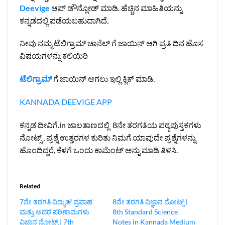
Deevige
ಆಪ್ ಡೌನ್ಲೋಡ್ ಮಾಡಿ. ಹೆಚ್ಚಿನ ಮಾಹಿತಿಯನ್ನು
ಕನ್ನಡದಲ್ಲಿ ಪಡೆಯಬಹುದಾಗಿದೆ.
ನೀವು ನಮ್ಮ ಟೆಲಿಗ್ರಾಮ್ ಚಾನೆಲ್ ಗೆ ಜಾಯಿನ್ ಆಗಿ ಪ್ರತಿ ದಿನ ಹೊಸ
ವಿಷಯಗಳನ್ನು ಕಲಿಯಿರಿ
ಟೆಲಿಗ್ರಾಮ್
ಗೆ ಜಾಯಿನ್ ಆಗಲು ಇಲ್ಲಿ ಕ್ಲಿಕ್ ಮಾಡಿ.
KANNADA DEEVIGE APP
ಕನ್ನಡ ದೀವಿಗೆ.in ಜಾಲತಾಣದಲ್ಲಿ 8ನೇ ತರಗತಿಯ ಪಠ್ಯಪುಸ್ತಕಗಳು
ನೋಟ್ಸ್ , ಪ್ರಶ್ನೆ ಉತ್ತರಗಳ ಕುರಿತು ನಿಮಗೆ ಯಾವುದೇ ಪ್ರಶ್ನೆಗಳನ್ನು
ಹೊಂದಿದ್ದರೆ, ಕೆಳಗೆ ಒಂದು ಕಾಮೆಂಟ್ ಅನ್ನು ಮಾಡಿ ತಿಳಿಸಿ.
Related
7ನೇ ತರಗತಿ ವಿದ್ಯುತ್ ಪ್ರವಾಹ
8ನೇ ತರಗತಿ ವಿಜ್ಞಾನ ನೋಟ್ಸ್‌ |
ಮತ್ತು ಅದರ ಪರಿಣಾಮಗಳು
8th Standard Science
ವಿಜ್ಞಾನ ನೋಟ್ಸ್‌ | 7th
Notes in Kannada Medium