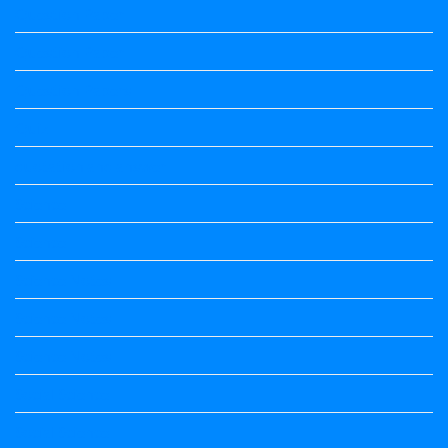
Question Paper
Question Paper
Question Papers
Quiz
quotation and answer
Science
Science
Science Notes
Science Notes
Science Notes
Social Science
Social Science