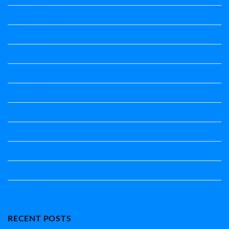
ಕಾವ್ಯನಾಮಗಳು
ಗಾದೆ ಮಾತು
ತತ್ಸಮ-ತದ್ಭವ
ದೇಶ್ಯ-ಅನ್ಯದೇಶ್ಯಗಳು
ಭಾರತದ ಇತಿಹಾಸ-ಸಾಮಾನ್ಯ ಜ್ಞಾನ
ಭೂಗೋಳ-ಸಾಮಾನ್ಯಜ್ಞಾನ
ಮಾತ್ರೆ-ಲಘು-ಗುರು
ವಿರುದ್ಧಾರ್ಥಕ ಶಬ್ದಗಳು
ವ್ಯಾಕರಣ
ಸಾಮಾನ್ಯ ಜ್ಞಾನ
RECENT POSTS