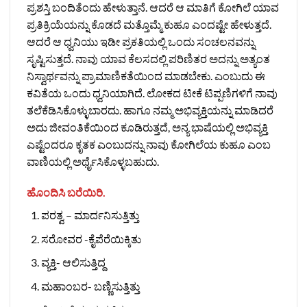
ಪ್ರಶಸ್ತಿ ಬಂದಿತೆಂದು ಹೇಳುತ್ತಾನೆ. ಆದರೆ ಆ ಮಾತಿಗೆ ಕೋಗಿಲೆ ಯಾವ
ಪ್ರತಿಕ್ರಿಯೆಯನ್ನು ಕೊಡದೆ ಮತ್ತೊಮ್ಮೆ ಕುಹೂ ಎಂದಷ್ಟೇ ಹೇಳುತ್ತದೆ.
ಆದರೆ ಆ ಧ್ವನಿಯು ಇಡೀ ಪ್ರಕತಿಯಲ್ಲಿ ಒಂದು ಸಂಚಲನವನ್ನು
ಸೃಷ್ಟಿಸುತ್ತದೆ. ನಾವು ಯಾವ ಕೆಲಸದಲ್ಲಿ ಪರಿಣಿತರ ಅದನ್ನು ಅತ್ಯಂತ
ನಿಸ್ವಾರ್ಥವನ್ನು ಪ್ರಾಮಾಣಿಕತೆಯಿಂದ ಮಾಡಬೇಕು. ಎಂಬುದು ಈ
ಕವಿತೆಯ ಒಂದು ಧ್ವನಿಯಾಗಿದೆ. ಲೋಕದ ಟೀಕೆ ಟಿಪ್ಪಣಿಗಳಿಗೆ ನಾವು
ತಲೆಕೆಡಿಸಿಕೊಳ್ಳುಬಾರದು. ಹಾಗೂ ನಮ್ಮ ಅಭಿವ್ಯಕ್ತಿಯನ್ನು ಮಾಡಿದರೆ
ಅದು ಜೀವಂತಿಕೆಯಿಂದ ಕೂಡಿರುತ್ತದೆ, ಅನ್ಯ ಭಾಷೆಯಲ್ಲಿ ಅಭಿವ್ಯಕ್ತಿ
ಎಷ್ಟೆಂದರೂ ಕೃತಕ ಎಂಬುದನ್ನು ನಾವು ಕೋಗಿಲೆಯ ಕುಹೂ ಎಂಬ
ವಾಣಿಯಲ್ಲಿ ಅರ್ಥೈಸಿಕೊಳ್ಳಬಹುದು.
ಹೊಂದಿಸಿ ಬರೆಯಿರಿ.
ಪರತ್ವ – ಮಾರ್ದನಿಸುತ್ತಿತ್ತು
ಸರೋವರ -ಕೈಪೆರೆಯಿಕ್ಕಿತು
ವ್ಯಕ್ತಿ- ಆಲಿಸುತ್ತಿದ್ದ
ಮಹಾಂಬರ- ಬಣ್ಣಿಸುತ್ತಿತ್ತು