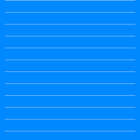
Kannada Notes
Kannada Notes
Kannada Poems Audio
Kannada Quotes
Kavanagalu
Life Quotes
Maths
Maths notes
Maths Notes
Maths Notes
Maths Notes
political Science