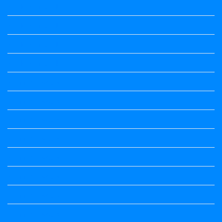
Kalika Chetarike
Kalika Chetarike
Kalika Chetarike
Kalika Chetarike
Kannada Notes
Kannada Notes
Kannada Notes
Kannada Notes
Kannada Notes
Kannada Notes
Kannada Notes
Kannada Notes