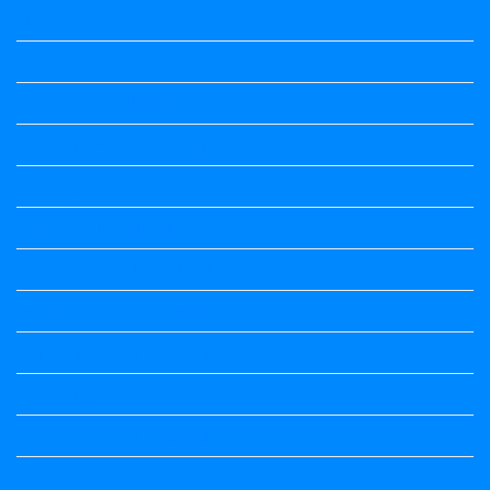
10th standard
1st Puc
1st Puc All Textbook
1st Standard All Textbook
2nd puc
2nd Puc All Textbook
2nd Standard All Textbook
3rd Standard All Textbook
4th Standard All Textbook
5th standard
5th Standard All Textbook
6th Standard