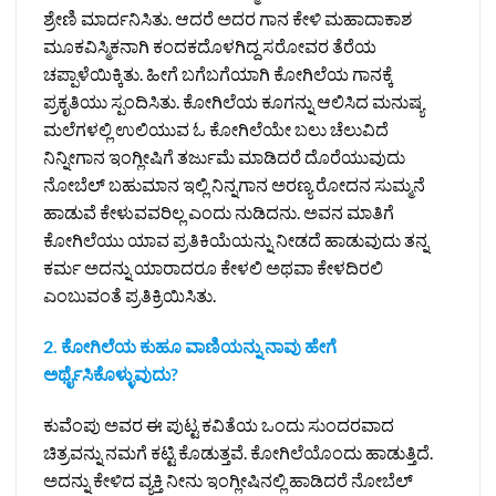
ಶ್ರೇಣಿ ಮಾರ್ದನಿಸಿತು. ಆದರೆ ಅದರ ಗಾನ ಕೇಳಿ ಮಹಾದಾಕಾಶ
ಮೂಕವಿಸ್ಮಿಕನಾಗಿ ಕಂದಕದೊಳಗಿದ್ದ ಸರೋವರ ತೆರೆಯ
ಚಪ್ಪಾಳೆಯಿಕ್ಕಿತು. ಹೀಗೆ ಬಗೆಬಗೆಯಾಗಿ ಕೋಗಿಲೆಯ ಗಾನಕ್ಕೆ
ಪ್ರಕೃತಿಯು ಸ್ಪಂದಿಸಿತು. ಕೋಗಿಲೆಯ ಕೂಗನ್ನು ಆಲಿಸಿದ ಮನುಷ್ಯ
ಮಲೆಗಳಲ್ಲಿ ಉಲಿಯುವ ಓ ಕೋಗಿಲೆಯೇ ಬಲು ಚೆಲುವಿದೆ
ನಿನ್ನೀಗಾನ ಇಂಗ್ಲೀಷಿಗೆ ತರ್ಜುಮೆ ಮಾಡಿದರೆ ದೊರೆಯುವುದು
ನೋಬೆಲ್‌ ಬಹುಮಾನ ಇಲ್ಲಿ ನಿನ್ನಗಾನ ಅರಣ್ಯ ರೋದನ ಸುಮ್ಮನೆ
ಹಾಡುವೆ ಕೇಳುವವರಿಲ್ಲ ಎಂದು ನುಡಿದನು. ಅವನ ಮಾತಿಗೆ
ಕೋಗಿಲೆಯು ಯಾವ ಪ್ರತಿಕಿಯೆಯನ್ನು ನೀಡದೆ ಹಾಡುವುದು ತನ್ನ
ಕರ್ಮ ಅದನ್ನು ಯಾರಾದರೂ ಕೇಳಲಿ ಅಥವಾ ಕೇಳದಿರಲಿ
ಎಂಬುವಂತೆ ಪ್ರತಿಕ್ರಿಯಿಸಿತು.
2. ಕೋಗಿಲೆಯ ಕುಹೂ ವಾಣಿಯನ್ನು ನಾವು ಹೇಗೆ
ಅರ್ಥೈಸಿಕೊಳ್ಳುವುದು?
ಕುವೆಂಪು ಅವರ ಈ ಪುಟ್ಟ ಕವಿತೆಯ ಒಂದು ಸುಂದರವಾದ
ಚಿತ್ರವನ್ನು ನಮಗೆ ಕಟ್ಟಿ ಕೊಡುತ್ತವೆ. ಕೋಗಿಲೆಯೊಂದು ಹಾಡುತ್ತಿದೆ.
ಅದನ್ನು ಕೇಳಿದ ವ್ಯಕ್ತಿ ನೀನು ಇಂಗ್ಲೀಷಿನಲ್ಲಿ ಹಾಡಿದರೆ ನೋಬೆಲ್‌