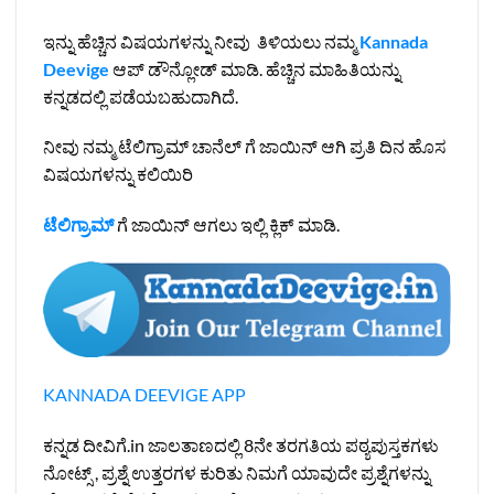
ಇನ್ನು ಹೆಚ್ಚಿನ ವಿಷಯಗಳನ್ನು ನೀವು ತಿಳಿಯಲು ನಮ್ಮ
Kannada
Deevige
ಆಪ್ ಡೌನ್ಲೋಡ್ ಮಾಡಿ. ಹೆಚ್ಚಿನ ಮಾಹಿತಿಯನ್ನು
ಕನ್ನಡದಲ್ಲಿ ಪಡೆಯಬಹುದಾಗಿದೆ.
ನೀವು ನಮ್ಮ ಟೆಲಿಗ್ರಾಮ್ ಚಾನೆಲ್ ಗೆ ಜಾಯಿನ್ ಆಗಿ ಪ್ರತಿ ದಿನ ಹೊಸ
ವಿಷಯಗಳನ್ನು ಕಲಿಯಿರಿ
ಟೆಲಿಗ್ರಾಮ್
ಗೆ ಜಾಯಿನ್ ಆಗಲು ಇಲ್ಲಿ ಕ್ಲಿಕ್ ಮಾಡಿ.
KANNADA DEEVIGE APP
ಕನ್ನಡ ದೀವಿಗೆ.in ಜಾಲತಾಣದಲ್ಲಿ 8ನೇ ತರಗತಿಯ ಪಠ್ಯಪುಸ್ತಕಗಳು
ನೋಟ್ಸ್ , ಪ್ರಶ್ನೆ ಉತ್ತರಗಳ ಕುರಿತು ನಿಮಗೆ ಯಾವುದೇ ಪ್ರಶ್ನೆಗಳನ್ನು