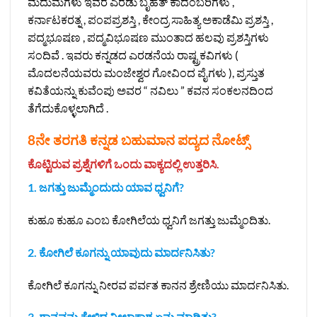
ಮದುಮಗಳು ಇವರ ಎರಡು ಬೃಹತ್ ಕಾದಂಬರಿಗಳು ,
ಕರ್ನಾಟಕರತ್ನ , ಪಂಪಪ್ರಶಸ್ತಿ , ಕೇಂದ್ರ ಸಾಹಿತ್ಯ ಅಕಾಡೆಮಿ ಪ್ರಶಸ್ತಿ ,
ಪದ್ಮಭೂಷಣ , ಪದ್ಮವಿಭೂಷಣ ಮುಂತಾದ ಹಲವು ಪ್ರಶಸ್ತಿಗಳು
ಸಂದಿವೆ . ಇವರು ಕನ್ನಡದ ಎರಡನೆಯ ರಾಷ್ಟ್ರಕವಿಗಳು (
ಮೊದಲನೆಯವರು ಮಂಜೇಶ್ವರ ಗೋವಿಂದ ಪೈಗಳು ), ಪ್ರಸ್ತುತ
ಕವಿತೆಯನ್ನು ಕುವೆಂಪು ಅವರ “ ನವಿಲು ” ಕವನ ಸಂಕಲನದಿಂದ
ತೆಗೆದುಕೊಳ್ಳಲಾಗಿದೆ .
8ನೇ ತರಗತಿ ಕನ್ನಡ ಬಹುಮಾನ ಪದ್ಯದ ನೋಟ್ಸ್‌
ಕೊಟ್ಟಿರುವ ಪ್ರಶ್ನೆಗಳಿಗೆ ಒಂದು ವಾಕ್ಯದಲ್ಲಿ ಉತ್ತರಿಸಿ.
1. ಜಗತ್ತು ಜುಮ್ಮೆಂದುದು ಯಾವ ಧ್ವನಿಗೆ?
ಕುಹೂ ಕುಹೂ ಎಂಬ ಕೋಗಿಲೆಯ ಧ್ವನಿಗೆ ಜಗತ್ತು ಜುಮ್ಮೆಂದಿತು.
2. ಕೋಗಿಲೆ ಕೂಗನ್ನು ಯಾವುದು ಮಾರ್ದನಿಸಿತು?
ಕೋಗಿಲೆ ಕೂಗನ್ನು ನೀರವ ಪರ್ವತ ಕಾನನ ಶ್ರೇಣಿಯು ಮಾರ್ದನಿಸಿತು.
3. ಗಾನವನ್ನು ಕೇಳಿದ ನೀಲಾಕಾಶ ಏನು ಮಾಡಿತು?