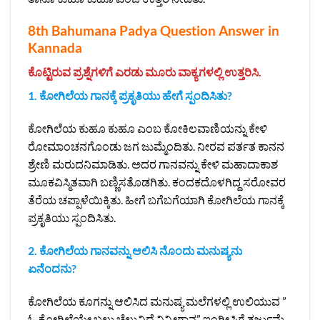
8th Bahumana Padya Question Answer in
Kannada
ಕೊಟ್ಟಿರುವ ಪ್ರಶ್ನೆಗಳಿಗೆ ಎರಡು ಮೂರು ವಾಕ್ಯಗಳಲ್ಲಿ ಉತ್ತರಿಸಿ.
1. ಕೋಗಿಲೆಯ ಗಾನಕ್ಕೆ ಪ್ರಕೃತಿಯು ಹೇಗೆ ಸ್ಪಂದಿಸಿತು?
ಕೋಗಿಲೆಯ ಕುಹೂ ಕುಹೂ ಎಂಬ ಕೋಕಿಲವಾಣಿಯನ್ನು ಕೇಳಿ
ರೋಮಾಂಚನಗೊಂಡು ಜಗ ಜುಮ್ಮೆಂದಿತು. ನೀರವ ಪರ್ತತ ಕಾನನ
ಶ್ರೇಣಿ ಮರುದನಿಮಾಡಿತು. ಅದರ ಗಾನವನ್ನು ಕೇಳಿ ಮಹಾದಾಕಾಶ
ಮೂಕವಿಸ್ಮಿತವಾಗಿ ಬಣ್ಣಿಸತೊಡಗಿತು. ಕಂದಕದೊಳಗಿದ್ದ ಸರೋವರ
ತೆರೆಯ ಚಪ್ಪಾಳೆಯಿಕ್ಕಿತು. ಹೀಗೆ ಬಗೆಬಗೆಯಾಗಿ ಕೋಗಿಲೆಯ ಗಾನಕ್ಕೆ
ಪ್ರಕೃತಿಯು ಸ್ಪಂದಿಸಿತು.
2. ಕೋಗಿಲೆಯ ಗಾನವನ್ನು ಆಲಿಸಿ ನೊಂದು ಮನುಷ್ಯನು
ಏನೆಂದನು?
ಕೋಗಿಲೆಯ ಕೂಗನ್ನು ಆಲಿಸಿದ ಮನುಷ್ಯ ಮಲೆಗಳಲ್ಲಿ ಉಲಿಯುವ ”
ಓ ಕೋಗಿಲೆಯೇ ಬಲು ಚೆಲುವಿದೆ ನಿನ್ನೀಗಾನ” ಇಂಗ್ಲೀಷಿಗೆ ತರ್ಜುಮೆ