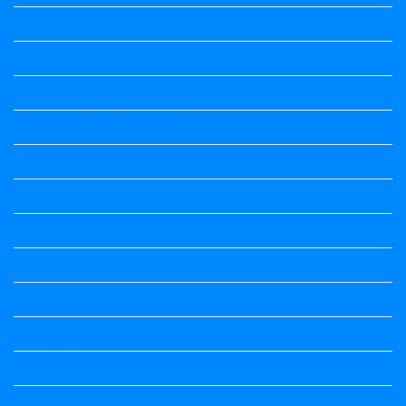
6th Standard All Textbook
7th Standard
7th Standard All Textbook
8th Standard
8th Standard All Textbook
9th Standard All Textbook
Accountancy
Accountancy
Calendar
Economics
Economics Notes
English