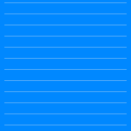
Political Science
Prabandha
Question Paper
Question Paper
Question Paper
Question Paper
Question Paper
Question Paper
Question Paper
Question Paper
Question Paper
Question Paper