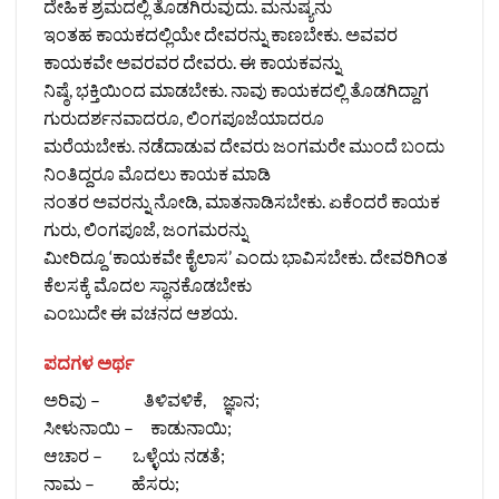
ದೇಹಿಕ ಶ್ರಮದಲ್ಲಿ ತೊಡಗಿರುವುದು. ಮನುಷ್ಯನು
ಇಂತಹ ಕಾಯಕದಲ್ಲಿಯೇ ದೇವರನ್ನು ಕಾಣಬೇಕು. ಅವವರ
ಕಾಯಕವೇ ಅವರವರ ದೇವರು. ಈ ಕಾಯಕವನ್ನು
ನಿಷ್ಠೆ, ಭಕ್ತಿಯಿಂದ ಮಾಡಬೇಕು. ನಾವು ಕಾಯಕದಲ್ಲಿ ತೊಡಗಿದ್ದಾಗ
ಗುರುದರ್ಶನವಾದರೂ, ಲಿಂಗಪೂಜೆಯಾದರೂ
ಮರೆಯಬೇಕು. ನಡೆದಾಡುವ ದೇವರು ಜಂಗಮರೇ ಮುಂದೆ ಬಂದು
ನಿಂತಿದ್ದರೂ ಮೊದಲು ಕಾಯಕ ಮಾಡಿ
ನಂತರ ಅವರನ್ನು ನೋಡಿ, ಮಾತನಾಡಿಸಬೇಕು. ಏಕೆಂದರೆ ಕಾಯಕ
ಗುರು, ಲಿಂಗಪೂಜೆ, ಜಂಗಮರನ್ನು
ಮೀರಿದ್ದೂ ‘ಕಾಯಕವೇ ಕೈಲಾಸ’ ಎಂದು ಭಾವಿಸಬೇಕು. ದೇವರಿಗಿಂತ
ಕೆಲಸಕ್ಕೆ ಮೊದಲ ಸ್ಥಾನಕೊಡಬೇಕು
ಎಂಬುದೇ ಈ ವಚನದ ಆಶಯ.
ಪದಗಳ ಅರ್ಥ
ಅರಿವು – ತಿಳಿವಳಿಕೆ, ಜ್ಞಾನ;
ಸೀಳುನಾಯಿ – ಕಾಡುನಾಯಿ;
ಆಚಾರ – ಒಳ್ಳೆಯ ನಡತೆ;
ನಾಮ – ಹೆಸರು;