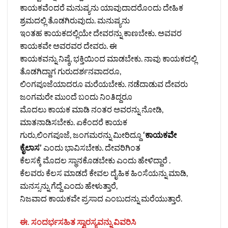
ಕಾಯಕವೆಂದರೆ ಮನುಷ್ಯನು ಯಾವುದಾದರೊಂದು ದೇಹಿಕ
ಶ್ರಮದಲ್ಲಿ ತೊಡಗಿರುವುದು. ಮನುಷ್ಯನು
ಇಂತಹ ಕಾಯಕದಲ್ಲಿಯೇ ದೇವರನ್ನು ಕಾಣಬೇಕು. ಅವವರ
ಕಾಯಕವೇ ಅವರವರ ದೇವರು. ಈ
ಕಾಯಕವನ್ನು ನಿಷ್ಠೆ, ಭಕ್ತಿಯಿಂದ ಮಾಡಬೇಕು. ನಾವು ಕಾಯಕದಲ್ಲಿ
ತೊಡಗಿದ್ದಾಗ ಗುರುದರ್ಶನವಾದರೂ,
ಲಿಂಗಪೂಜೆಯಾದರೂ ಮರೆಯಬೇಕು. ನಡೆದಾಡುವ ದೇವರು
ಜಂಗಮರೇ ಮುಂದೆ ಬಂದು ನಿಂತಿದ್ದರೂ
ಮೊದಲು ಕಾಯಕ ಮಾಡಿ ನಂತರ ಅವರನ್ನು ನೋಡಿ,
ಮಾತನಾಡಿಸಬೇಕು. ಏಕೆಂದರೆ ಕಾಯಕ
ಗುರು,ಲಿಂಗಪೂಜೆ, ಜಂಗಮರನ್ನು ಮೀರಿದ್ದೂ
‘ಕಾಯಕವೇ
ಕೈಲಾಸ’
ಎಂದು ಭಾವಿಸಬೇಕು. ದೇವರಿಗಿಂತ
ಕೆಲಸಕ್ಕೆ ಮೊದಲ ಸ್ಥಾನಕೊಡಬೇಕು ಎಂದು ಹೇಳಿದ್ದಾರೆ .
ಕೆಲವರು ಕೆಲಸ ಮಾಡದೆ ಕೇವಲ ದೈಹಿಕ ಹಿಂಸೆಯನ್ನು ಮಾಡಿ,
ಮನಸ್ಸನ್ನು ಗೆದ್ದೆ ಎಂದು ಹೇಳುತ್ತಾರೆ,
ನಿಜವಾದ ಕಾಯಕವೇ ಪ್ರಸಾದ ಎಂಬುದನ್ನು ಮರೆಯುತ್ತಾರೆ.
ಈ. ಸಂದರ್ಭಸಹಿತ ಸ್ವಾರಸ್ಯವನ್ನು ವಿವರಿಸಿ