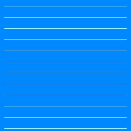
Question Paper
Question Paper
Question Paper
Question Papers
Quiz
quotation and answer
Science
Science
Science Notes
Science Notes
Science Notes
Social Science