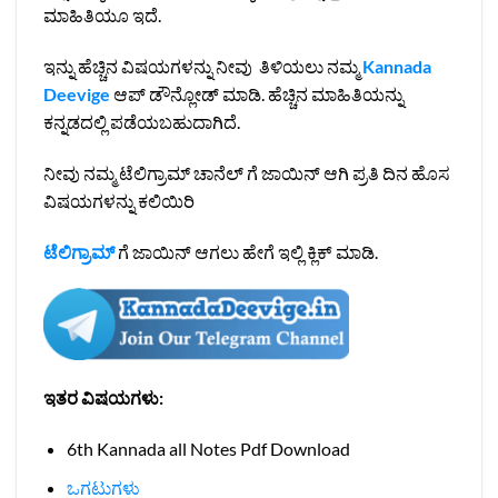
ಮಾಹಿತಿಯೂ ಇದೆ.
ಇನ್ನು ಹೆಚ್ಚಿನ ವಿಷಯಗಳನ್ನು ನೀವು ತಿಳಿಯಲು ನಮ್ಮ
Kannada
Deevige
ಆಪ್ ಡೌನ್ಲೋಡ್ ಮಾಡಿ. ಹೆಚ್ಚಿನ ಮಾಹಿತಿಯನ್ನು
ಕನ್ನಡದಲ್ಲಿ ಪಡೆಯಬಹುದಾಗಿದೆ.
ನೀವು ನಮ್ಮ ಟೆಲಿಗ್ರಾಮ್ ಚಾನೆಲ್ ಗೆ ಜಾಯಿನ್ ಆಗಿ ಪ್ರತಿ ದಿನ ಹೊಸ
ವಿಷಯಗಳನ್ನು ಕಲಿಯಿರಿ
ಟೆಲಿಗ್ರಾಮ್
ಗೆ ಜಾಯಿನ್ ಆಗಲು ಹೇಗೆ ಇಲ್ಲಿ ಕ್ಲಿಕ್ ಮಾಡಿ.
ಇತರ ವಿಷಯಗಳು:
6th Kannada all Notes Pdf Download
ಒಗಟುಗಳು