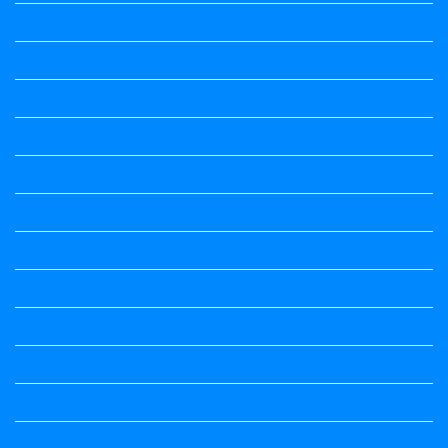
10th standard
1st Puc
1st Puc All Textbook
1st Standard All Textbook
2nd puc
2nd Puc All Textbook
2nd Standard All Textbook
3rd Standard All Textbook
4th Standard All Textbook
5th standard
5th Standard All Textbook
6th Standard