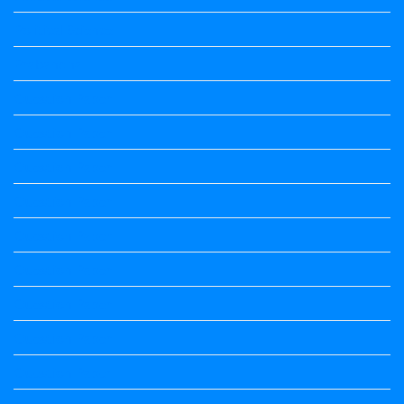
Political Science
Prabandha
Question Paper
Question Paper
Question Paper
Question Paper
Question Paper
Question Paper
Question Paper
Question Paper
Question Paper