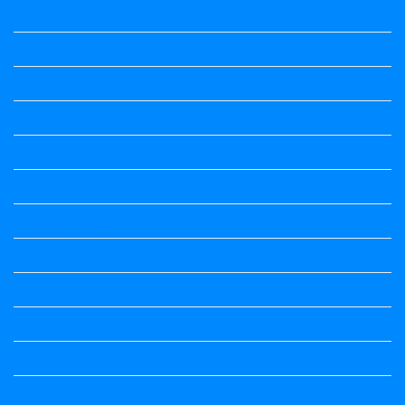
Kalika Chetarike
Kalika Chetarike
Kalika Chetarike
Kalika Chetarike
Kannada Notes
Kannada Notes
Kannada Notes
Kannada Notes
Kannada Notes
Kannada Notes
Kannada Notes
Kannada Notes