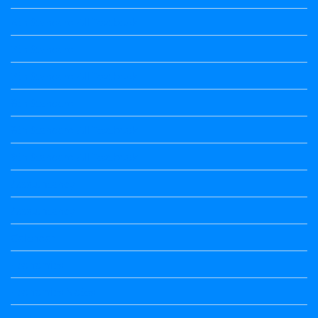
6th Standard All Textbook
7th Standard
7th Standard All Textbook
8th Standard
8th Standard All Textbook
9th Standard All Textbook
Accountancy
Accountancy
Calendar
Economics
Economics Notes