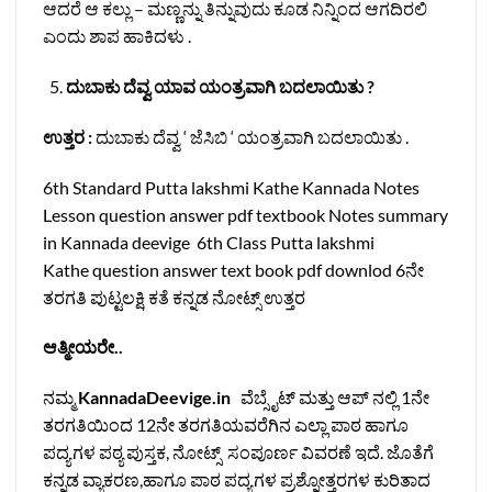
ಆದರೆ ಆ ಕಲ್ಲು – ಮಣ್ಣನ್ನು ತಿನ್ನುವುದು ಕೂಡ ನಿನ್ನಿಂದ ಆಗದಿರಲಿ
ಎಂದು ಶಾಪ ಹಾಕಿದಳು .
ದುಬಾಕು ದೆವ್ವ ಯಾವ ಯಂತ್ರವಾಗಿ ಬದಲಾಯಿತು ?
ಉತ್ತರ :
ದುಬಾಕು ದೆವ್ವ ‘ ಜೆಸಿಬಿ ‘ ಯಂತ್ರವಾಗಿ ಬದಲಾಯಿತು .
6th Standard Putta lakshmi Kathe
Kannada Notes
Lesson question answer pdf textbook Notes summary
in Kannada deevige
6th Class Putta lakshmi
Kathe
question answer text book pdf downlod
6ನೇ
ತರಗತಿ ಪುಟ್ಟಲಕ್ಷಿ ಕತೆ ಕನ್ನಡ ನೋಟ್ಸ್ ಉತ್ತರ
ಆತ್ಮೀಯರೇ..
ನಮ್ಮ
KannadaDeevige.in
ವೆಬ್ಸೈಟ್ ಮತ್ತು ಆಪ್ ನಲ್ಲಿ 1ನೇ
ತರಗತಿಯಿಂದ 12ನೇ ತರಗತಿಯವರೆಗಿನ ಎಲ್ಲಾ ಪಾಠ ಹಾಗೂ
ಪದ್ಯಗಳ ಪಠ್ಯ ಪುಸ್ತಕ, ನೋಟ್ಸ್ ಸಂಪೂರ್ಣ ವಿವರಣೆ ಇದೆ. ಜೊತೆಗೆ
ಕನ್ನಡ ವ್ಯಾಕರಣ,ಹಾಗೂ ಪಾಠ ಪದ್ಯಗಳ ಪ್ರಶ್ನೋತ್ತರಗಳ ಕುರಿತಾದ