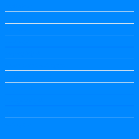
ಕನ್ನಡ ನಿಘಂಟು
ಕಾವ್ಯನಾಮಗಳು
ಗಾದೆ ಮಾತು
ತತ್ಸಮ-ತದ್ಭವ
ದೇಶ್ಯ-ಅನ್ಯದೇಶ್ಯಗಳು
ಭಾರತದ ಇತಿಹಾಸ-ಸಾಮಾನ್ಯ ಜ್ಞಾನ
ಭೂಗೋಳ-ಸಾಮಾನ್ಯಜ್ಞಾನ
ಮಾತ್ರೆ-ಲಘು-ಗುರು
ವಿರುದ್ಧಾರ್ಥಕ ಶಬ್ದಗಳು
ವ್ಯಾಕರಣ
ಸಾಮಾನ್ಯ ಜ್ಞಾನ