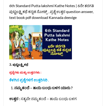
6th Standard Putta lakshmi Kathe Notes | 6ನೇ ತರಗತಿ
ಪುಟ್ಟಲಕ್ಷ್ಮಿ ಕಥೆ ಕನ್ನಡ ನೋಟ್ಸ್ , ಪ್ರಶ್ನೆ ಉತ್ತರ question answer,
text book pdf download Kannada deevige
3. ಪುಟ್ಟಲಕ್ಷ್ಮಿ ಕಥೆ
ಪ್ರಶ್ನೆಗಳು ಮತ್ತು ಉತ್ತರಗಳು :
ಕೆಳಗಿನ ಪ್ರಶ್ನೆಗಳಿಗೆ ಉತ್ತರಿಸಿರಿ .
ನಮ್ಮ ತಂದೆ – ತಾಯಿ ಬಂಧು ಬಳಗ ಯಾರು ?
ಉತ್ತರ :
ಸತ್ಯವೇ ನಮ್ಮ ತಂದೆ – ತಾಯಿ ಬಂಧು ಬಳಗ