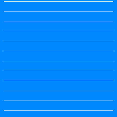
Kannada Notes
Kannada Notes
Kannada Poems Audio
Kannada Quotes
Kavanagalu
Life Quotes
Maths
Maths notes
Maths Notes
Maths Notes
Maths Notes
political Science