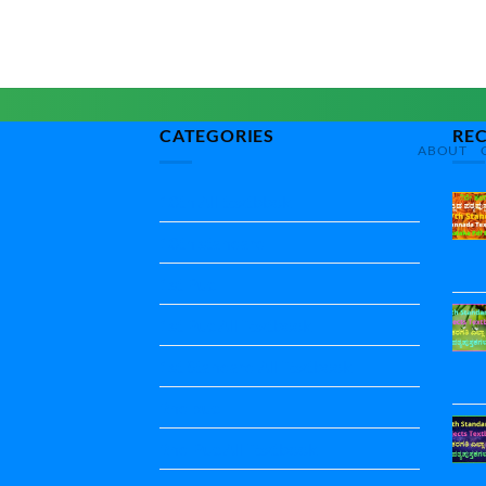
CATEGORIES
RE
ABOUT
10th All textbbok
10th standard
1st Puc
1st Puc All Textbook
1st Standard All Textbook
2nd puc
2nd Puc All Textbook