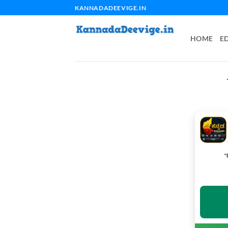
Skip
KANNADADEEVIGE.IN
to
content
HOME
E
"