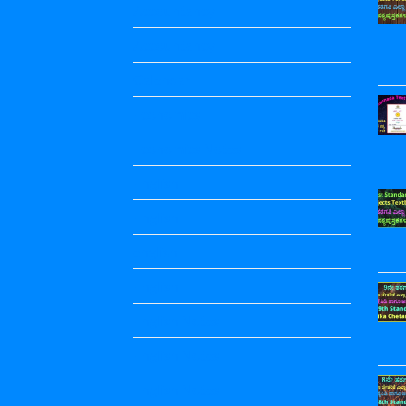
Accountancy
Accountancy
Calendar
Economics
Economics Notes
English
English
english
English
English Notes
English Notes
English Notes