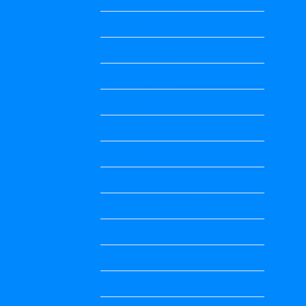
Kannada Notes
Kannada Notes
Kannada Notes
Kannada Notes
Kannada Notes
Kannada Notes
Kannada Notes
Kannada Poems Audio
Kannada Quotes
Kavanagalu
Life Quotes