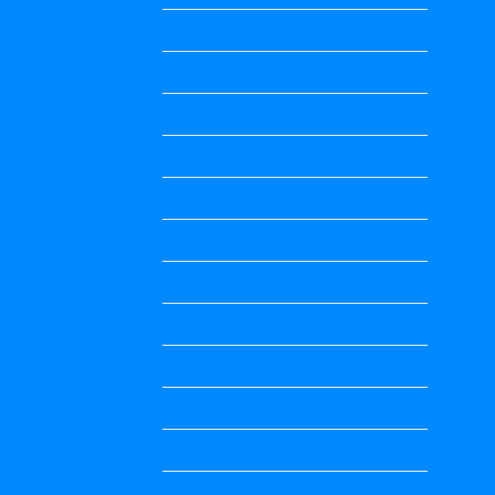
Kalika Chetarike
Kalika Chetarike
Kalika Chetarike
Kalika Chetarike
Kalika Chetarike
Kalika Chetarike
Kalika Chetarike
Kalika Chetarike
Kalika Chetarike
Kannada Notes
Kannada Notes
Kannada Notes