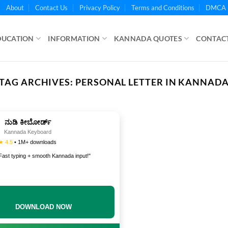
About
Contact Us
Privacy Policy
Terms and Conditions
DMCA 
DUCATION
INFORMATION
KANNADA QUOTES
CONTACT
TAG ARCHIVES:
PERSONAL LETTER IN KANNAD
ನುಡಿ ಕೀಬೋರ್ಡ್
Kannada Keyboard
★ 4.5
• 1M+ downloads
Fast typing + smooth Kannada input!"
DOWNLOAD NOW