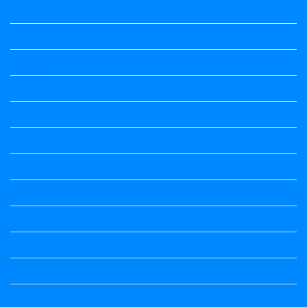
Question Paper
Question Paper
Question Paper
Question Paper
Question Paper
Question Paper
Question Paper
Question Paper
Question Papers
Quiz
quotation and answer
Science