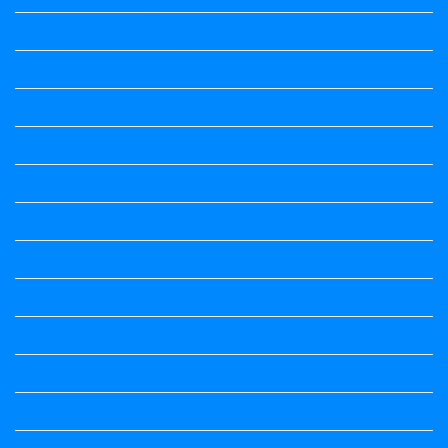
Vedio Lessons and Poems
Wishes
ಅಲಂಕಾರ
ಒಗಟುಗಳು
ಕನ್ನಡ ಕವಿ
ಕನ್ನಡ ನಿಘಂಟು
ಕಾವ್ಯನಾಮಗಳು
ಗಾದೆ ಮಾತು
ತತ್ಸಮ-ತದ್ಭವ
ದೇಶ್ಯ-ಅನ್ಯದೇಶ್ಯಗಳು
ಭಾರತದ ಇತಿಹಾಸ-ಸಾಮಾನ್ಯ ಜ್ಞಾನ