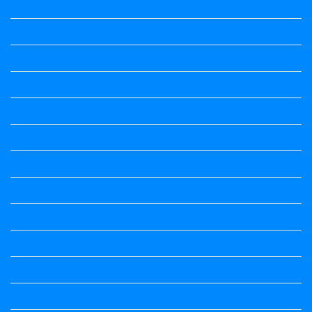
Maths
Maths notes
Maths Notes
Maths Notes
Maths Notes
political Science
Political Science
Prabandha
Question Paper
Question Paper
Question Paper
Question Paper