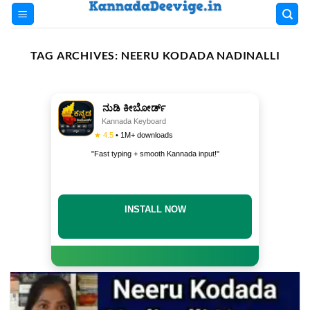
Skip
to
content
TAG ARCHIVES:
NEERU KODADA NADINALLI
ನುಡಿ ಕೀಬೋರ್ಡ್
Kannada Keyboard
★ 4.5
• 1M+ downloads
"Fast typing + smooth Kannada input!"
INSTALL NOW