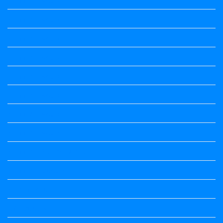
Kannada Notes
Kannada Notes
Kannada Notes
Kannada Notes
Kannada Notes
Kannada Notes
Kannada Notes
Kannada Poems Audio
Kannada Quotes
Kavanagalu
Life Quotes