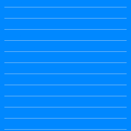
2nd Standard All Textbook
3rd Standard All Textbook
4th Standard All Textbook
5th standard
5th Standard All Textbook
6th Standard
6th Standard All Textbook
7th Standard
7th Standard All Textbook
8th Standard
8th Standard All Textbook
9th Standard All Textbook