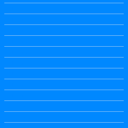
Kalika Chetarike
Kalika Chetarike
Kalika Chetarike
Kalika Chetarike
Kalika Chetarike
Kalika Chetarike
Kalika Chetarike
Kalika Chetarike
Kalika Chetarike
Kannada Notes
Kannada Notes
Kannada Notes