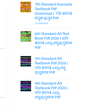
Comments
7th Standard Kannada
on
ಪ್ರಥಮ
Textbook Pdf
ಪಿಯುಸಿ
Download | 7ನೇ ತರಗತಿ
ಆಚಾರವೇ
d
ಕುಲ
ಕನ್ನಡ ಪುಸ್ತಕ Pdf
ಅನಾಚಾರವೇ
ಹೊಲೆ
on
1 Comment
ಐಚ್ಛಿಕ
7th
ಕನ್ನಡ
Standard
ನೋಟ್ಸ್
Kannada
6th Standard All Text
|
Textbook
Book Pdf 2026 | 6ನೇ
1st
Pdf
Puc
Download
ತರಗತಿ ಎಲ್ಲಾ ಪಠ್ಯಪುಸ್ತಕಗಳ
Optional
|
Pdf
Kannada
7ನೇ
Acharave
ತರಗತಿ
No
Kula
ಕನ್ನಡ
Comments
Anacharave
ಪುಸ್ತಕ
5th Standard All
on
Hole
Pdf
6th
Textbook Pdf 2026 |
Optional
Standard
Kannada
5ನೇ ತರಗತಿ ಎಲ್ಲಾ ಪಠ್ಯ
All
Notes
Text
ಪುಸ್ತಕಗಳ Pdf
Book
Pdf
No
2026
Comments
4th Standard All
on
|
5th
6ನೇ
Textbook Pdf 2026 |
Standard
ತರಗತಿ
4ನೇ ತರಗತಿ ಎಲ್ಲಾ
All
ಎಲ್ಲಾ
Textbook
ಪಠ್ಯಪುಸ್ತಕಗಳ
ಪಠ್ಯಪುಸ್ತಕಗಳ Pdf
Pdf
Pdf
2026
No
|
Comments
on