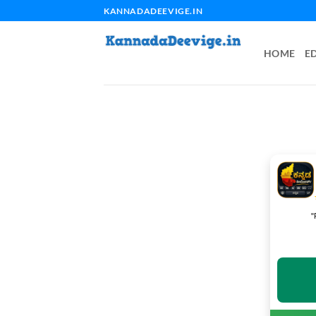
Skip
KANNADADEEVIGE.IN
to
content
HOME
E
"