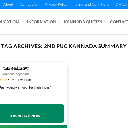
About
Contact Us
Privacy Policy
Terms and Conditions
DMCA 
DUCATION
INFORMATION
KANNADA QUOTES
CONTACT
TAG ARCHIVES:
2ND PUC KANNADA SUMMARY
ನುಡಿ ಕೀಬೋರ್ಡ್
Kannada Keyboard
★ 4.5
• 1M+ downloads
Fast typing + smooth Kannada input!"
DOWNLOAD NOW