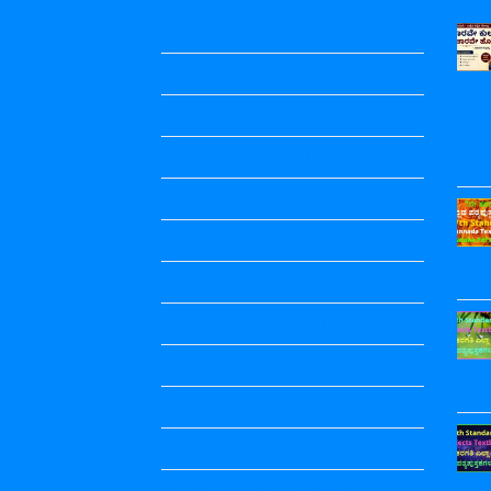
10th All textbbok
10th standard
1st Puc
1st Puc All Textbook
1st Standard All Textbook
2nd puc
2nd Puc All Textbook
2nd Standard All Textbook
3rd Standard All Textbook
4th Standard All Textbook
5th standard
5th Standard All Textbook