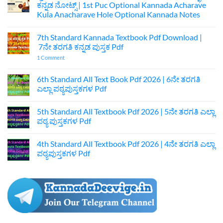
ಕನ್ನಡ ನೋಟ್ಸ್ | 1st Puc Optional Kannada Acharave
Kula Anacharave Hole Optional Kannada Notes
No
Comments
7th Standard Kannada Textbook Pdf Download |
on
ಪ್ರಥಮ
7ನೇ ತರಗತಿ ಕನ್ನಡ ಪುಸ್ತಕ Pdf
ಪಿಯುಸಿ
ಆಚಾರವೇ
on
1 Comment
ಕುಲ
7th
ಅನಾಚಾರವೇ
Standard
ಹೊಲೆ
Kannada
6th Standard All Text Book Pdf 2026 | 6ನೇ ತರಗತಿ
ಐಚ್ಛಿಕ
Textbook
ಎಲ್ಲಾ ಪಠ್ಯಪುಸ್ತಕಗಳ Pdf
ಕನ್ನಡ
Pdf
ನೋಟ್ಸ್
Download
No
|
|
Comments
1st
7ನೇ
5th Standard All Textbook Pdf 2026 | 5ನೇ ತರಗತಿ ಎಲ್ಲಾ
on
Puc
ತರಗತಿ
6th
ಪಠ್ಯ ಪುಸ್ತಕಗಳ Pdf
Optional
ಕನ್ನಡ
Standard
Kannada
ಪುಸ್ತಕ
All
No
Acharave
Pdf
Text
Comments
Kula
4th Standard All Textbook Pdf 2026 | 4ನೇ ತರಗತಿ ಎಲ್ಲಾ
Book
on
Anacharave
Pdf
5th
ಪಠ್ಯಪುಸ್ತಕಗಳ Pdf
Hole
2026
Standard
Optional
|
All
No
Kannada
6ನೇ
Textbook
Comments
Notes
ತರಗತಿ
Pdf
on
ಎಲ್ಲಾ
2026
4th
ಪಠ್ಯಪುಸ್ತಕಗಳ
|
Standard
Pdf
5ನೇ
All
ತರಗತಿ
Textbook
ಎಲ್ಲಾ
Pdf
ಪಠ್ಯ
2026
ಪುಸ್ತಕಗಳ
|