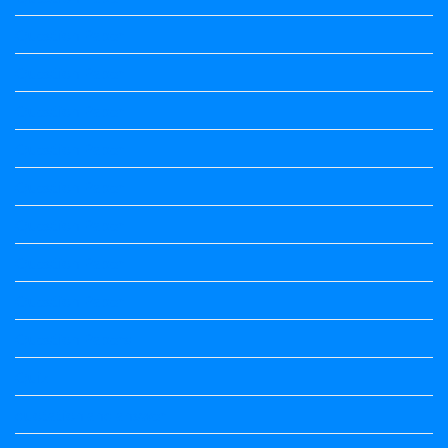
Question Paper
Question Paper
Question Paper
Question Paper
Question Paper
Question Paper
Question Paper
Question Paper
Question Papers
Quiz
quotation and answer