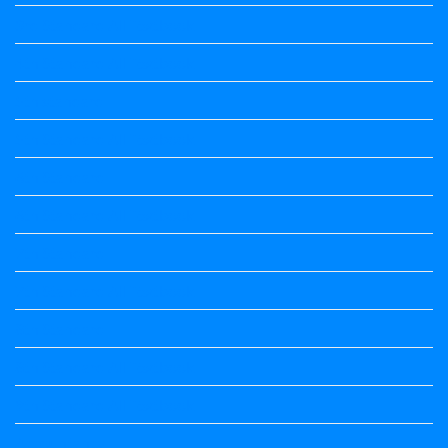
3rd Standard All Textbook
4th Standard All Textbook
5th standard
5th Standard All Textbook
6th Standard
6th Standard All Textbook
7th Standard
7th Standard All Textbook
8th Standard
8th Standard All Textbook
9th Standard All Textbook
Accountancy