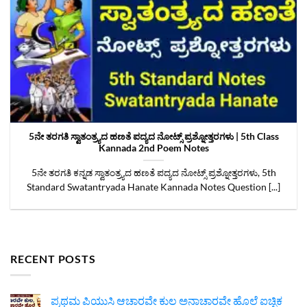
5ನೇ ತರಗತಿ ಸ್ವಾತಂತ್ರ್ಯದ ಹಣತೆ ಪದ್ಯದ ನೋಟ್ಸ್‌ ಪ್ರಶ್ನೋತ್ತರಗಳು | 5th Class
Kannada 2nd Poem Notes
5ನೇ ತರಗತಿ ಕನ್ನಡ ಸ್ವಾತಂತ್ರ್ಯದ ಹಣತೆ ಪದ್ಯದ ನೋಟ್ಸ್‌ ಪ್ರಶ್ನೋತ್ತರಗಳು, 5th
Standard Swatantryada Hanate Kannada Notes Question [...]
RECENT POSTS
ಪ್ರಥಮ ಪಿಯುಸಿ ಆಚಾರವೇ ಕುಲ ಅನಾಚಾರವೇ ಹೊಲೆ ಐಚ್ಛಿಕ