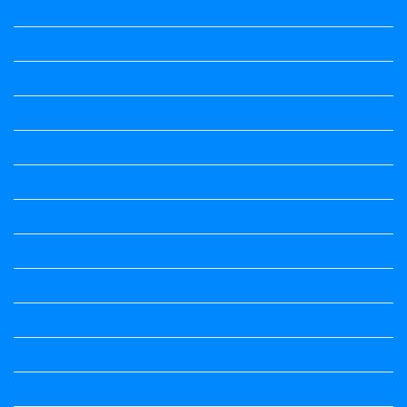
Kalika Chetarike
Kalika Chetarike
Kalika Chetarike
Kalika Chetarike
Kalika Chetarike
Kalika Chetarike
Kalika Chetarike
Kalika Chetarike
Kalika Chetarike
Kannada Notes
Kannada Notes
Kannada Notes