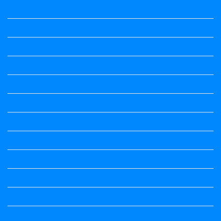
Kannada Notes
Kannada Notes
Kannada Notes
Kannada Notes
Kannada Notes
Kannada Notes
Kannada Notes
Kannada Poems Audio
Kannada Quotes
Kavanagalu
Life Quotes
Maths