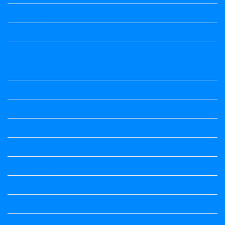
Maths notes
Maths Notes
Maths Notes
Maths Notes
Optional Kannada
political Science
Political Science
Prabandha
Question Paper
Question Paper
Question Paper
Question Paper