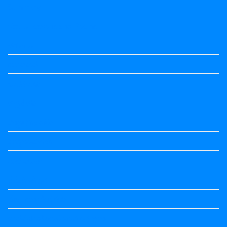
Summary
Vedio Lessons and Poems
Wishes
ಅಲಂಕಾರ
ಒಗಟುಗಳು
ಕನ್ನಡ ಕವಿ
ಕನ್ನಡ ನಿಘಂಟು
ಕಾವ್ಯನಾಮಗಳು
ಗಾದೆ ಮಾತು
ತತ್ಸಮ-ತದ್ಭವ
ದೇಶ್ಯ-ಅನ್ಯದೇಶ್ಯಗಳು
ಭಾರತದ ಇತಿಹಾಸ-ಸಾಮಾನ್ಯ ಜ್ಞಾನ