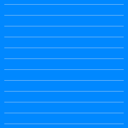
Question Paper
Question Paper
Question Paper
Question Paper
Question Paper
Question Paper
Question Paper
Question Paper
Question Paper
Question Paper
Question Paper