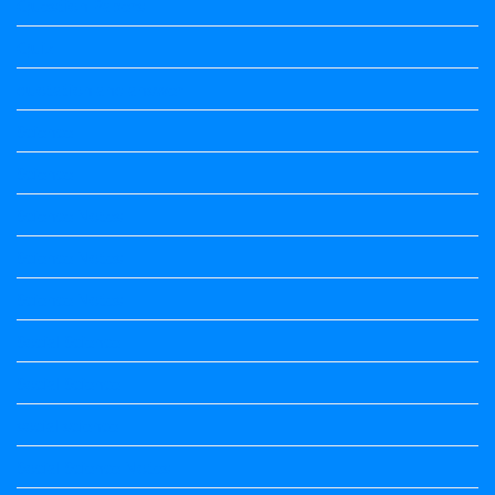
Question Papers
Quiz
quotation and answer
Science
Science
Science Notes
Science Notes
Science Notes
Social Science
Social Science
social science
Social Science Notes