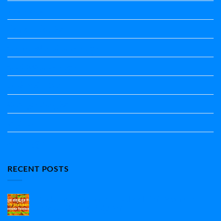
ತತ್ಸಮ-ತದ್ಭವ
ದೇಶ್ಯ-ಅನ್ಯದೇಶ್ಯಗಳು
ಭಾರತದ ಇತಿಹಾಸ-ಸಾಮಾನ್ಯ ಜ್ಞಾನ
ಭೂಗೋಳ-ಸಾಮಾನ್ಯಜ್ಞಾನ
ಮಾತ್ರೆ-ಲಘು-ಗುರು
ವಿರುದ್ಧಾರ್ಥಕ ಶಬ್ದಗಳು
ವ್ಯಾಕರಣ
ಸಾಮಾನ್ಯ ಜ್ಞಾನ
RECENT POSTS
7th Standard Kannada Textbook Pdf Download |
7ನೇ ತರಗತಿ ಕನ್ನಡ ಪುಸ್ತಕ Pdf
on
1 Comment