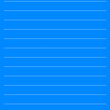
1st Standard All Textbook
2nd puc
2nd Puc All Textbook
2nd Standard All Textbook
3rd Standard All Textbook
4th Standard All Textbook
5th standard
5th Standard All Textbook
6th Standard
6th Standard All Textbook
7th Standard
7th Standard All Textbook