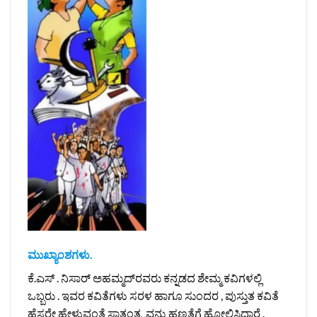
ಮುಖ್ಯಾಂಶಗಳು.
ಕೆ.ಎಸ್ . ನಿಸಾರ್ ಅಹಮ್ಮದ್‌ರವರು ಕನ್ನಡದ ಶೇಮ್ಮ ಕವಿಗಳಲ್ಲಿ
ಒಬ್ಬರು . ಇವರ ಕವಿತೆಗಳು ಸರಳ ಹಾಗೂ ಸುಂದರ , ಪುಸ್ತುತ ಕವಿತೆ
ಹೆಸರೇ ಹೇಳುವಂತೆ ಸ್ವಾತಂತ್ರ್ಯವನ್ನು ಹಣತೆಗೆ ಹೋಲಿಸಿದ್ದಾರೆ .