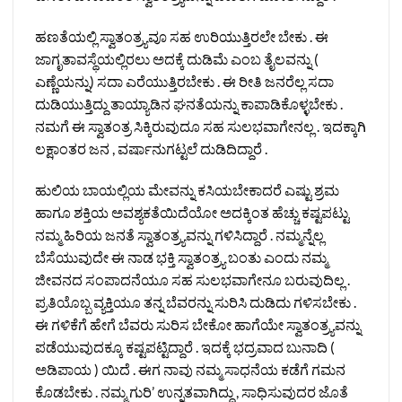
ಹಣತೆಯಲ್ಲಿ ಸ್ವಾತಂತ್ರ್ಯವೂ ಸಹ ಉರಿಯುತ್ತಿರಲೇ ಬೇಕು . ಈ
ಜಾಗೃತಾವಸ್ಥೆಯಲ್ಲಿರಲು ಅದಕ್ಕೆ ದುಡಿಮೆ ಎಂಬ ತೈಲವನ್ನು (
ಎಣ್ಣೆಯನ್ನು) ಸದಾ ಎರೆಯುತ್ತಿರಬೇಕು . ಈ ರೀತಿ ಜನರೆಲ್ಲ ಸದಾ
ದುಡಿಯುತ್ತಿದ್ದು ತಾಯ್ಯಾಡಿನ ಘನತೆಯನ್ನು ಕಾಪಾಡಿಕೊಳ್ಳಬೇಕು .
ನಮಗೆ ಈ ಸ್ವಾತಂತ್ರ ಸಿಕ್ಕಿರುವುದೂ ಸಹ ಸುಲಭವಾಗೇನಲ್ಲ . ಇದಕ್ಕಾಗಿ
ಲಕ್ಷಾಂತರ ಜನ , ವರ್ಷಾನುಗಟ್ಟಲೆ ದುಡಿದಿದ್ದಾರೆ .
ಹುಲಿಯ ಬಾಯಲ್ಲಿಯ ಮೇವನ್ನು ಕಸಿಯಬೇಕಾದರೆ ಎಷ್ಟು ಶ್ರಮ
ಹಾಗೂ ಶಕ್ತಿಯ ಅವಶ್ಯಕತೆಯಿದೆಯೋ ಅದಕ್ಕಿಂತ ಹೆಚ್ಚು ಕಷ್ಟಪಟ್ಟು
ನಮ್ಮ ಹಿರಿಯ ಜನತೆ ಸ್ವಾತಂತ್ರ್ಯವನ್ನು ಗಳಿಸಿದ್ದಾರೆ . ನಮ್ಮನ್ನೆಲ್ಲ
ಬೆಸೆಯುವುದೇ ಈ ನಾಡ ಭಕ್ತಿ ಸ್ವಾತಂತ್ರ್ಯ ಬಂತು ಎಂದು ನಮ್ಮ
ಜೀವನದ ಸಂಪಾದನೆಯೂ ಸಹ ಸುಲಭವಾಗೇನೂ ಬರುವುದಿಲ್ಲ .
ಪ್ರತಿಯೊಬ್ಬ ವ್ಯಕ್ತಿಯೂ ತನ್ನ ಬೆವರನ್ನು ಸುರಿಸಿ ದುಡಿದು ಗಳಿಸಬೇಕು .
ಈ ಗಳಿಕೆಗೆ ಹೇಗೆ ಬೆವರು ಸುರಿಸ ಬೇಕೋ ಹಾಗೆಯೇ ಸ್ವಾತಂತ್ರ್ಯವನ್ನು
ಪಡೆಯುವುದಕ್ಕೂ ಕಷ್ಟಪಟ್ಟಿದ್ದಾರೆ . ಇದಕ್ಕೆ ಭದ್ರವಾದ ಬುನಾದಿ (
ಅಡಿಪಾಯ ) ಯಿದೆ . ಈಗ ನಾವು ನಮ್ಮ ಸಾಧನೆಯ ಕಡೆಗೆ ಗಮನ
ಕೊಡಬೇಕು . ನಮ್ಮ ಗುರಿ’ ಉನ್ನತವಾಗಿದ್ದು , ಸಾಧಿಸುವುದರ ಜೊತೆ