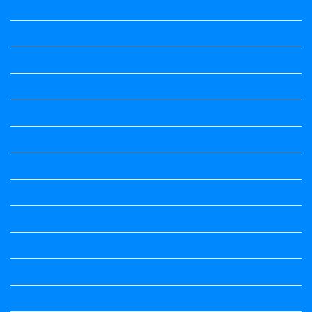
history
History Notes
Information
Jobs Updates
Kalika Chetarike
Kalika Chetarike
Kalika Chetarike
Kalika Chetarike
Kalika Chetarike
Kalika Chetarike
Kalika Chetarike
Kalika Chetarike