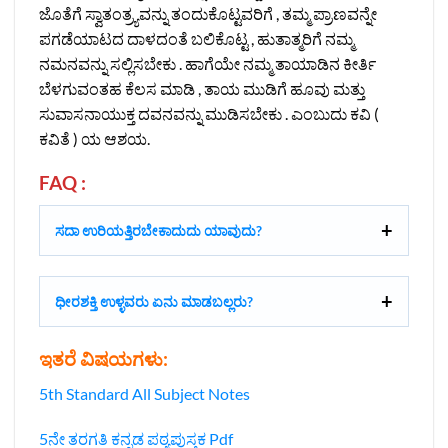
ಜೊತೆಗೆ ಸ್ವಾತಂತ್ರ್ಯವನ್ನು ತಂದುಕೊಟ್ಟವರಿಗೆ , ತಮ್ಮ ಪ್ರಾಣವನ್ನೇ
ಪಗಡೆಯಾಟದ ದಾಳದಂತೆ ಬಲಿಕೊಟ್ಟ , ಹುತಾತ್ಮರಿಗೆ ನಮ್ಮ
ನಮನವನ್ನು ಸಲ್ಲಿಸಬೇಕು . ಹಾಗೆಯೇ ನಮ್ಮ ತಾಯಾಡಿನ ಕೀರ್ತಿ
ಬೆಳಗುವಂತಹ ಕೆಲಸ ಮಾಡಿ , ತಾಯ ಮುಡಿಗೆ ಹೂವು ಮತ್ತು
ಸುವಾಸನಾಯುಕ್ತ ದವನವನ್ನು ಮುಡಿಸಬೇಕು . ಎಂಬುದು ಕವಿ (
ಕವಿತೆ ) ಯ ಆಶಯ.
FAQ :
ಸದಾ ಉರಿಯತ್ತಿರಬೇಕಾದುದು ಯಾವುದು?
ಧೀರಶಕ್ತಿ ಉಳ್ಳವರು ಏನು ಮಾಡಬಲ್ಲರು?
ಇತರೆ ವಿಷಯಗಳು:
5th Standard All Subject Notes
5ನೇ ತರಗತಿ ಕನ್ನಡ ಪಠ್ಯಪುಸ್ತಕ Pdf