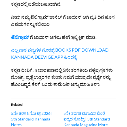
ಕನ್ನಡದಲ್ಲಿ ಪಡೆಯಬಹುದಾಗಿದೆ.
ನೀವು ನಮ್ಮ ಟೆಲಿಗ್ರಾಮ್ ಚಾನೆಲ್ ಗೆ ಜಾಯಿನ್ ಆಗಿ ಪ್ರತಿ ದಿನ ಹೊಸ
ವಿಷಯಗಳನ್ನು ಕಲಿಯಿರಿ
ಟೆಲಿಗ್ರಾಮ್
ಗೆ ಜಾಯಿನ್ ಆಗಲು ಹೇಗೆ ಇಲ್ಲಿ ಕ್ಲಿಕ್ ಮಾಡಿ.
ಎಲ್ಲ ಪಾಠ ಪದ್ಯಗಳ ನೋಟ್ಸ್
BOOKS PDF
DOWNLOAD
KANNADA DEEVIGE APP
ಹಿಂದಕ್ಕೆ
ಕನ್ನಡ ದೀವಿಗೆ.in ಜಾಲತಾಣದಲ್ಲಿ 5ನೇ ತರಗತಿಯ ಪಠ್ಯಪುಸ್ತಕಗಳು
ನೋಟ್ಸ್ , ಪ್ರಶ್ನೆ ಉತ್ತರಗಳ ಕುರಿತು ನಿಮಗೆ ಯಾವುದೇ ಪ್ರಶ್ನೆಗಳನ್ನು
ಹೊಂದಿದ್ದರೆ, ಕೆಳಗೆ ಒಂದು ಕಾಮೆಂಟ್ ಅನ್ನು ಮಾಡಿ ತಿಳಿಸಿ.
Related
5ನೇ ತರಗತಿ ನೋಟ್ಸ್ 2026 |
5ನೇ ತರಗತಿ ಮಗುವಿನ ಮೊರೆ
5th Standard Kannada
ಪದ್ಯದ ನೋಟ್ಸ್‌ | 5th Standard
Notes
Kannada Maguvina More