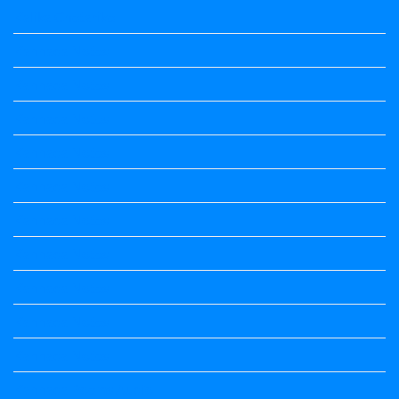
Kalika Chetarike
Kannada Notes
Kannada Notes
Kannada Notes
Kannada Notes
Kannada Notes
Kannada Notes
Kannada Notes
Kannada Notes
Kannada Notes
Kannada Notes
Kannada Poems Audio