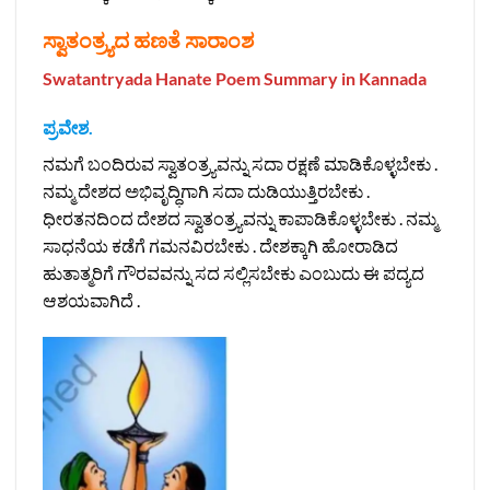
ಸ್ವಾತಂತ್ರ್ಯದ ಹಣತೆ ಸಾರಾಂಶ
Swatantryada Hanate Poem Summary in Kannada
ಪ್ರವೇಶ.
ನಮಗೆ ಬಂದಿರುವ ಸ್ವಾತಂತ್ರ್ಯವನ್ನು ಸದಾ ರಕ್ಷಣೆ ಮಾಡಿಕೊಳ್ಳಬೇಕು .
ನಮ್ಮ ದೇಶದ ಅಭಿವೃದ್ಧಿಗಾಗಿ ಸದಾ ದುಡಿಯುತ್ತಿರಬೇಕು .
ಧೀರತನದಿಂದ ದೇಶದ ಸ್ವಾತಂತ್ರ್ಯವನ್ನು ಕಾಪಾಡಿಕೊಳ್ಳಬೇಕು . ನಮ್ಮ
ಸಾಧನೆಯ ಕಡೆಗೆ ಗಮನವಿರಬೇಕು . ದೇಶಕ್ಕಾಗಿ ಹೋರಾಡಿದ
ಹುತಾತ್ಮರಿಗೆ ಗೌರವವನ್ನು ಸದ ಸಲ್ಲಿಸಬೇಕು ಎಂಬುದು ಈ ಪದ್ಯದ
ಆಶಯವಾಗಿದೆ .